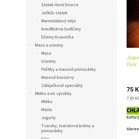
n
p
p
Statek Horní Dvorce
e
i
r
Ježkův statek
l
s
o
Marmeládový mlýn
p
d
Knedlíkárna Sedlčany
r
u
Džemy Kvasnička
o
k
d
t
Maso a uzeniny
u
ů
Maso
Jogur
k
Uzeniny
Dvůr
t
Paštiky a masové pomazánky
ů
Masové konzervy
Zabijačkové speciality
75 K
Mléko a ml. výrobky
Měrná
7,50 Kč
Mléko
cena:
CHL
Máslo
kultur
Jogurty
Tvarohy, tvarohové krémy a
Alerge
pomazánky