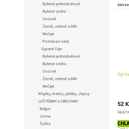
Bylinné jednodruhové
Alerge
Bylinné směsi
Ovocné
Černé, zelené a bílé
Nečaje
Poznávací sady
Sypané čaje
Bylinné jednodruhové
Bylinné směsi
Ovocné
Sýr č
Černé, zelené a bílé
Nečaje
Křupky, krekry, plátky, chipsy
LUŠTĚNINY a OBILOVINY
52 K
Bulgur
Měrná
34,67 K
Cizrna
cena:
CHL
Čočka