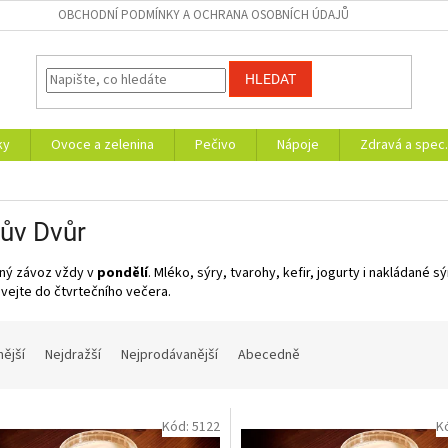
OBCHODNÍ PODMÍNKY A OCHRANA OSOBNÍCH ÚDAJŮ
HLEDAT
ky
Ovoce a zelenina
Pečivo
Nápoje
Zdravá a spec.
ův Dvůr
lný závoz vždy v
pondělí
. Mléko, sýry, tvarohy, kefir, jogurty i nakládané sý
vejte do čtvrtečního večera.
nější
Nejdražší
Nejprodávanější
Abecedně
Kód:
5122
K