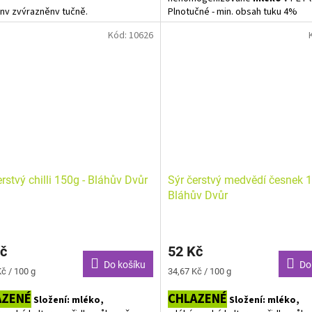
ny zvýrazněny tučně.
Plnotučné - min. obsah tuku 4%
Kód:
10626
Alergeny zvýrazněny tučně.
erstvý chilli 150g - Bláhův Dvůr
Sýr čerstvý medvědí česnek 1
Bláhův Dvůr
č
52 Kč
Do košíku
Do
Měrná
č / 100 g
34,67 Kč / 100 g
cena:
AZENÉ
CHLAZENÉ
Složení: mléko,
Složení: mléko,