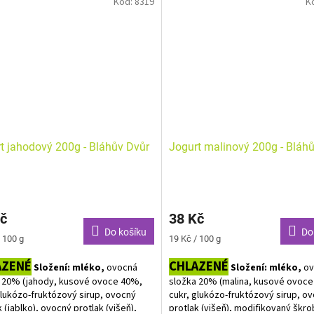
Kód:
8319
K
t jahodový 200g - Bláhův Dvůr
Jogurt malinový 200g - Bláh
č
38 Kč
Do košíku
Do
Měrná
 100 g
19 Kč / 100 g
cena:
AZENÉ
CHLAZENÉ
Složení: mléko,
ovocná
Složení: mléko,
ov
 20% (jahody, kusové ovoce 40%,
složka 20% (malina, kusové ovoc
glukózo-fruktózový sirup, ovocný
cukr, glukózo-fruktózový sirup, o
k (jablko), ovocný protlak (višeň),
protlak (višeň), modifikovaný škro