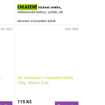
cena:
CHLAZENÉ
Složení: mléko,
mlékárenské kultury, syřidlo, sůl
Alergeny zvýrazněny tučně.
Kód:
3822
Kód:
4542
nev.
Uvedená cena je za 1 kg. Balení sýra má
 balíček
váhu kolem 100 - 190g, výsledná cena proto
ádejte
bude upravena dle skutečného množství.
ena
 -
Sýr nakládaný s vlašskými ořechy
250g - Bláhův Dvůr
115 Kč