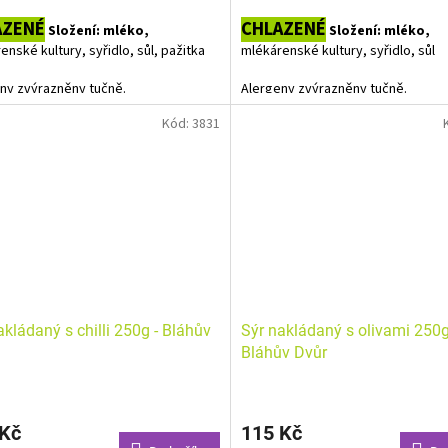
cena:
AZENÉ
CHLAZENÉ
Složení: mléko,
Složení: mléko,
enské kultury, syřidlo, sůl, pažitka
mlékárenské kultury, syřidlo, sůl
ny zvýrazněny tučně.
Alergeny zvýrazněny tučně.
Kód:
3831
Nejen na gril, ale klidně i jen na pá
Uvedená cena je za 1 kg, ale jeden
mívá cca 180 - 230 g. Do košíku vkl
počet balení, výsledná cena bude
upravena podle skutečné váhy. C
jednoho balení je cca 100,- Kč
akládaný s chilli 250g - Bláhův
Sýr nakládaný s olivami 250g
Bláhův Dvůr
Průměrné
hodnocení
 Kč
115 Kč
produktu