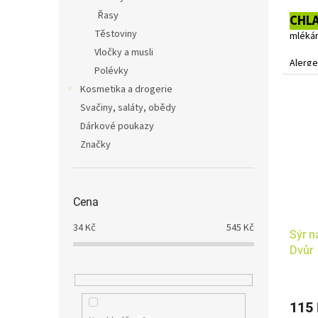
cena:
Řasy
CHL
Těstoviny
mlékár
Vločky a musli
Alerge
Polévky
Kosmetika a drogerie
Svačiny, saláty, obědy
Dárkové poukazy
Značky
Cena
34
Kč
545
Kč
Sýr n
Dvůr
115