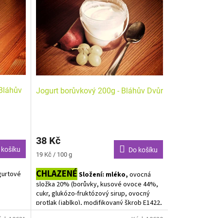
 Bláhův
Jogurt borůvkový 200g - Bláhův Dvůr
38 Kč
 košíku
Do košíku
Měrná
19 Kč / 100 g
cena:
CHLAZENÉ
ogurtové
Složení: mléko,
ovocná
složka 20% (borůvky, kusové ovoce 44%,
cukr, glukózo-fruktózový sirup, ovocný
protlak (jablko), modifikovaný škrob E1422,
kyselina E330, aroma, zahušťovadlo E415,