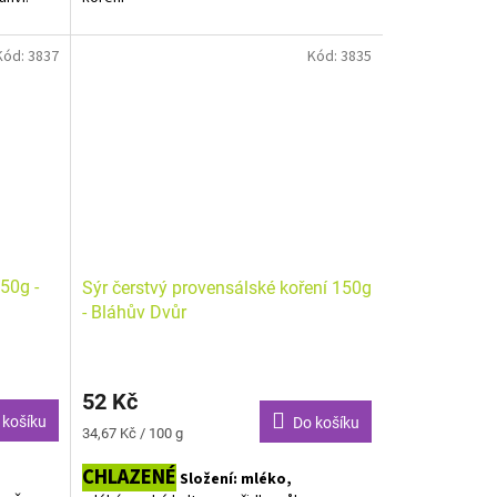
Alergeny zvýrazněny tučně.
Kód:
3837
Kód:
3835
50g -
Sýr čerstvý provensálské koření 150g
- Bláhův Dvůr
52 Kč
 košíku
Do košíku
Měrná
34,67 Kč / 100 g
cena:
CHLAZENÉ
Složení: mléko,