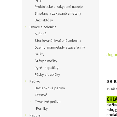
Sýry
Probiotické a zakysané nápoje
Smetany a zakysané smetany
Bez laktózy
Ovoce a zelenina
Sušené
Sterilovaná, kvašená zelenina
Džemy, marmelády a zavařeniny
Saláty
Jogur
Šťávy a mošty
Pyré - kapsičky
Pásky a trubičky
38 K
Pečivo
Bezlepkové pečivo
Měrná
19 Kč /
cena:
Čerstvé
CHL
Trvanlivé pečivo
složka
Perníky
cukr, 
protla
Nápoje