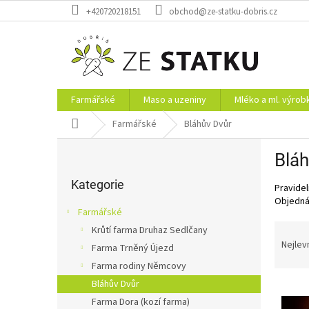
Přejít
+420720218151
obchod@ze-statku-dobris.cz
na
obsah
Farmářské
Maso a uzeniny
Mléko a ml. výrob
Domů
Farmářské
Bláhův Dvůr
P
Bláh
o
Přeskočit
s
kategorie
Kategorie
Pravide
t
Objedná
r
Farmářské
a
Ř
Krůtí farma Druhaz Sedlčany
n
a
Nejlev
Farma Trněný Újezd
n
z
í
Farma rodiny Němcovy
e
p
Bláhův Dvůr
V
n
a
ý
Farma Dora (kozí farma)
í