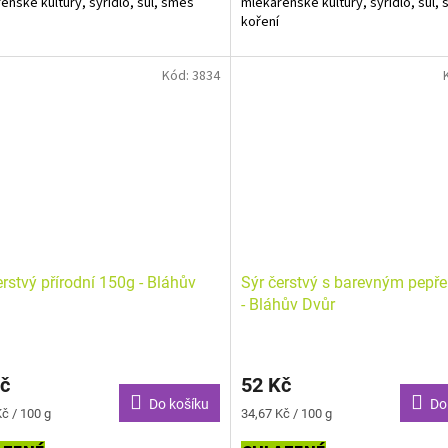
enské kultury, syřidlo, sůl, směs
mlékárenské kultury, syřidlo, sůl,
koření
ny zvýrazněny tučně.
Alergeny zvýrazněny tučně.
Kód:
3834
erstvý přírodní 150g - Bláhův
Sýr čerstvý s barevným pepř
- Bláhův Dvůr
č
52 Kč
Do košíku
Do
Měrná
č / 100 g
34,67 Kč / 100 g
cena: