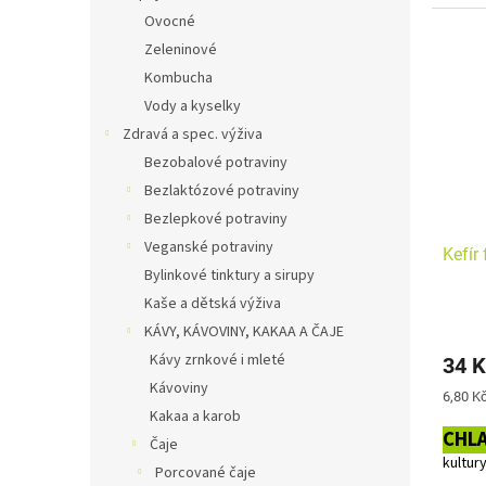
modifi
Ovocné
(aroni
Zeleninové
zahušť
kultur
Kombucha
Vody a kyselky
Alerge
Zdravá a spec. výživa
Bezobalové potraviny
Bezlaktózové potraviny
Bezlepkové potraviny
Veganské potraviny
Kefír
Bylinkové tinktury a sirupy
Kaše a dětská výživa
KÁVY, KÁVOVINY, KAKAA A ČAJE
Kávy zrnkové i mleté
34 K
Kávoviny
Měrná
6,80 Kč
cena:
Kakaa a karob
CHL
Čaje
kultur
Porcované čaje