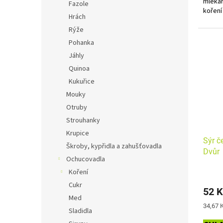
mlékár
Fazole
koření
Hrách
Alerge
Rýže
Pohanka
Jáhly
Quinoa
Kukuřice
Mouky
Otruby
Strouhanky
Krupice
Sýr č
Škroby, kypřidla a zahušťovadla
Dvůr
Ochucovadla
Koření
Cukr
52 K
Med
Měrná
34,67 K
Sladidla
cena: