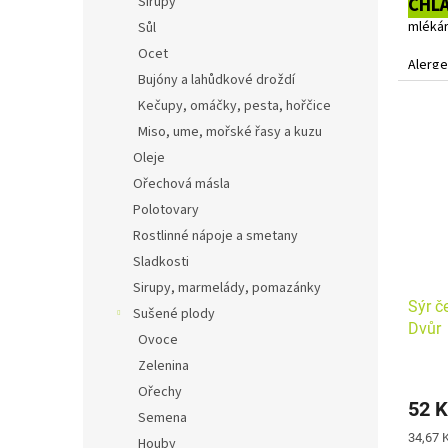
Sirupy
CHL
mlékár
Sůl
Ocet
Alerge
Bujóny a lahůdkové droždí
Kečupy, omáčky, pesta, hořčice
Miso, ume, mořské řasy a kuzu
Oleje
Ořechová másla
Polotovary
Rostlinné nápoje a smetany
Sladkosti
Sirupy, marmelády, pomazánky
Sýr č
Sušené plody
Dvůr
Ovoce
Zelenina
Ořechy
52 K
Semena
Měrná
34,67 K
Houby