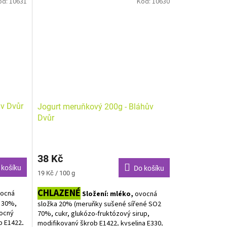
ód:
10631
Kód:
10630
E418, voda) jogurtové kultury
Alergeny zvýrazněny tučně.
ův Dvůr
Jogurt meruňkový 200g - Bláhův
Dvůr
38 Kč
 košíku
Do košíku
Měrná
19 Kč / 100 g
cena:
CHLAZENÉ
ocná
Složení: mléko,
ovocná
e 30%,
složka 20% (meruňky sušené sířené SO2
vocný
70%, cukr, glukózo-fruktózový sirup,
b E1422,
modifikovaný škrob E1422, kyselina E330,