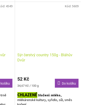
330,
konzervant E202, aroma, zahušťovadlo
Kód:
4549
Kód:
5609
voda)
E418, voda) jogurtové kultury
Alergeny zvýrazněny tučně.
Dvůr
Sýr čerstvý country 150g - Bláhův
Dvůr
52 Kč
 košíku
Do košíku
Měrná
34,67 Kč / 100 g
cena:
CHLAZENÉ
etrně
Složení: mléko,
mlékárenské kultury, syřidlo, sůl, směs
ahvi.
koření