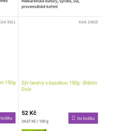
 směs
mlékárenské kultury, syřidlo, sůl,
provensálské koření
Alergeny zvýrazněny tučně.
Kód:
5611
Kód:
10625
em 150g
Sýr čerstvý s bazalkou 150g - Bláhův
Dvůr
52 Kč
 košíku
Do košíku
Měrná
34,67 Kč / 100 g
cena: