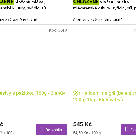
AZENÉ
CHLAZENÉ
Složení: mléko,
Složení: mléko,
enské kultury, syřidlo, sůl
mlékárenské kultury, syřidlo, sůl, 
ny zvýrazněny tučně.
Alergeny zvýrazněny tučně.
Kód:
5610
erstvý s pažitkou 150g - Bláhův
Sýr Halloumi na gril (balení c
200g) 1kg - Bláhův Dvůr
č
545 Kč
Do košíku
Do
Měrná
č / 100 g
54,50 Kč / 100 g