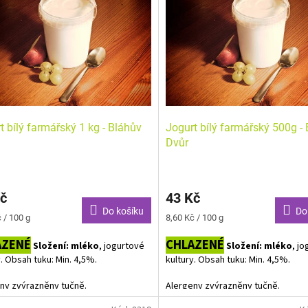
t bílý farmářský 1 kg - Bláhův
Jogurt bílý farmářský 500g -
Dvůr
č
43 Kč
Do košíku
Do
Měrná
 / 100 g
8,60 Kč / 100 g
cena:
AZENÉ
CHLAZENÉ
Složení: mléko
, jogurtové
Složení: mléko
, j
y. Obsah tuku: Min. 4,5%.
kultury. Obsah tuku: Min. 4,5%.
ny zvýrazněny tučně.
Alergeny zvýrazněny tučně.