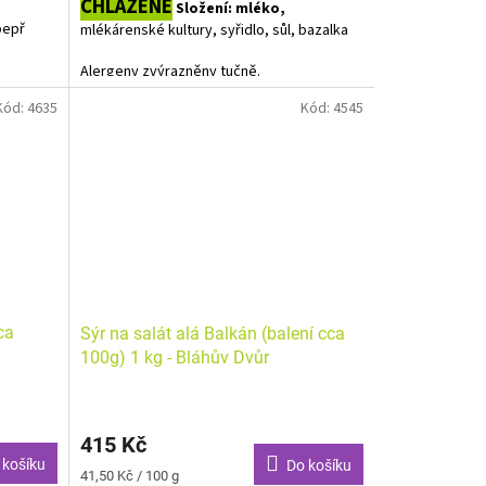
CHLAZENÉ
Složení: mléko,
pepř
mlékárenské kultury, syřidlo, sůl, bazalka
Alergeny zvýrazněny tučně.
Kód:
4635
Kód:
4545
ca
Sýr na salát alá Balkán (balení cca
100g) 1 kg - Bláhův Dvůr
415 Kč
 košíku
Do košíku
Měrná
41,50 Kč / 100 g