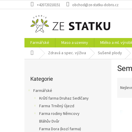
Přejít
+420720218151
obchod@ze-statku-dobris.cz
na
obsah
Farmářské
Maso a uzeniny
Mléko a ml. výrob
Domů
Zdravá a spec. výživa
Sušené plody
P
Sem
o
Přeskočit
s
kategorie
Kategorie
Ř
t
a
r
Nejlev
Farmářské
z
a
Krůtí farma Druhaz Sedlčany
e
n
V
n
Farma Trněný Újezd
n
ý
í
í
Farma rodiny Němcovy
p
p
p
Bláhův Dvůr
i
r
a
Farma Dora (kozí farma)