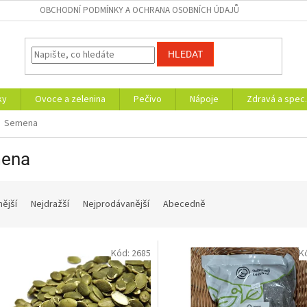
OBCHODNÍ PODMÍNKY A OCHRANA OSOBNÍCH ÚDAJŮ
HLEDAT
ky
Ovoce a zelenina
Pečivo
Nápoje
Zdravá a spec.
Semena
ena
nější
Nejdražší
Nejprodávanější
Abecedně
Kód:
2685
K