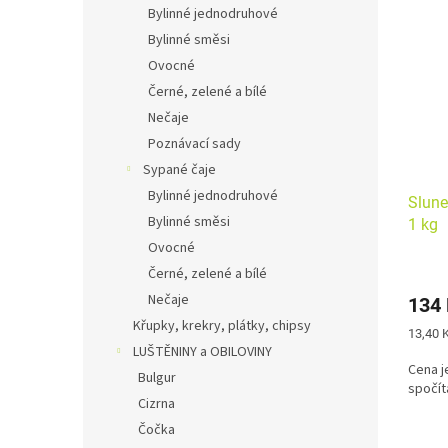
Bylinné jednodruhové
Bylinné směsi
Ovocné
Černé, zelené a bílé
Nečaje
Poznávací sady
Sypané čaje
Bylinné jednodruhové
Slune
Bylinné směsi
1 kg
Ovocné
Černé, zelené a bílé
Nečaje
134
Křupky, krekry, plátky, chipsy
Měrná
13,40 K
cena:
LUŠTĚNINY a OBILOVINY
Cena j
Bulgur
spočít
Cizrna
Čočka