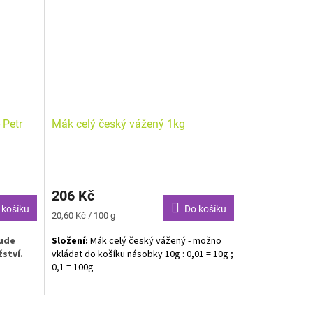
 Petr
Mák celý český vážený 1kg
206 Kč
 košíku
Do košíku
Měrná
20,60 Kč / 100 g
cena:
bude
Složení:
Mák celý český vážený - možno
žství.
vkládat do košíku násobky 10g : 0,01 = 10g ;
0,1 = 100g
Alergeny zvýrazněny tučně