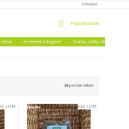
Přihlášení
NÁKUPNÍ
Prázdný košík
KOŠÍK
 výživa
Kosmetika a drogerie
Svačiny, saláty, obědy
Dá
10
položek celkem
ód:
13344
Kód:
12793
Doprodej