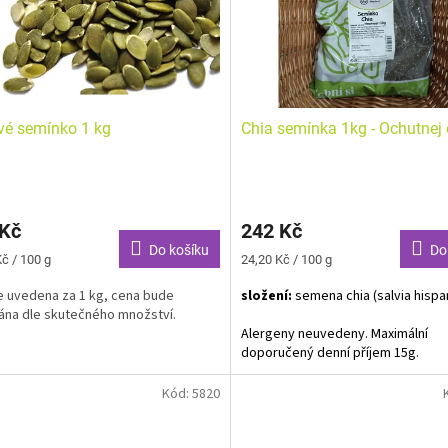
é semínko 1 kg
Chia semínka 1kg - Ochutnej
 Kč
242 Kč
Do košíku
Do
Měrná
č / 100 g
24,20 Kč / 100 g
cena:
e uvedena za 1 kg, cena bude
složení:
semena chia (salvia hispa
ána dle skutečného množství.
Alergeny neuvedeny. Maximální
doporučený denní příjem 15g.
Kód:
5820