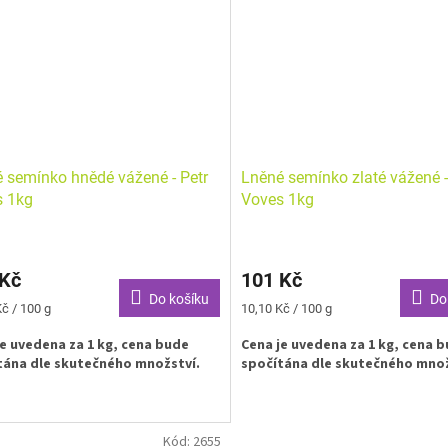
inových salátů, do zeleninových
 do Smoothies nebo se přidávají
iva. Když se zalijí vodou, vytvoří
ý rosol, který může sloužit jako
ka oleje a vajec. Tělo si
iální kyseliny nedokáže vytvořit
proto je velmi důležitý jejich
tečný příjem stravou.
 semínko hnědé vážené - Petr
Lněné semínko zlaté vážené -
s 1kg
Voves 1kg
 Kč
101 Kč
Do košíku
Do
Měrná
č / 100 g
10,10 Kč / 100 g
cena:
je uvedena za 1 kg, cena bude
Cena je uvedena za 1 kg, cena 
tána dle skutečného množství.
spočítána dle skutečného mno
Kód:
2655