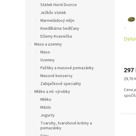
s
o
n
Statek Horní Dvorce
p
d
e
Ježkův statek
r
u
l
o
k
Marmeládový mlýn
d
t
Knedlíkárna Sedlčany
u
ů
Džemy Kvasnička
Dýňov
k
Maso a uzeniny
t
Maso
ů
Uzeniny
Paštiky a masové pomazánky
297
Masové konzervy
Měrná
29,70 K
Zabijačkové speciality
cena:
Cena j
Mléko a ml. výrobky
spočít
Mléko
Máslo
Jogurty
Tvarohy, tvarohové krémy a
pomazánky