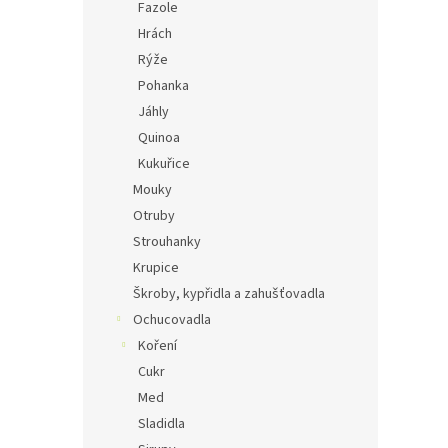
Fazole
Hrách
Rýže
Pohanka
Jáhly
Quinoa
Kukuřice
Mouky
Otruby
Strouhanky
Krupice
Škroby, kypřidla a zahušťovadla
Ochucovadla
Koření
Cukr
Med
Sladidla