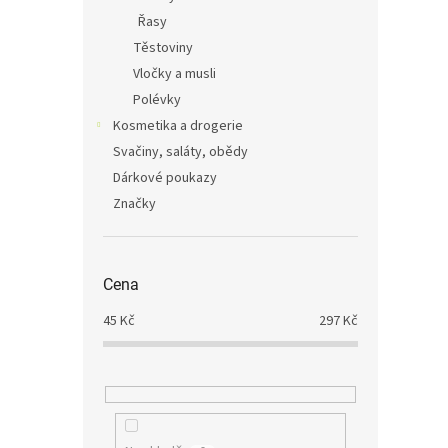
Řasy
Těstoviny
Vločky a musli
Polévky
Kosmetika a drogerie
Svačiny, saláty, obědy
Dárkové poukazy
Značky
Cena
45
Kč
297
Kč