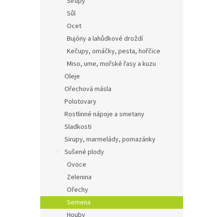
Sirupy
Sůl
Ocet
Bujóny a lahůdkové droždí
Kečupy, omáčky, pesta, hořčice
Miso, ume, mořské řasy a kuzu
Oleje
Ořechová másla
Polotovary
Rostlinné nápoje a smetany
Sladkosti
Sirupy, marmelády, pomazánky
Sušené plody
Ovoce
Zelenina
Ořechy
Semena
Houby