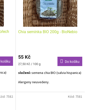
 ořech
Chia semínka BIO 200g - BioNebio
55 Kč
 košíku
Do košíku
Měrná
27,50 Kč / 100 g
cena:
nica)
složení:
semena chia BIO (salvia hispanica)
Alergeny neuvedeny.
Kód:
7582
Kód:
7581