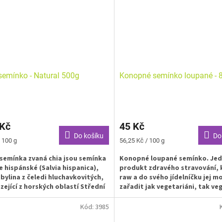
semínko - Natural 500g
Konopné semínko loupané - 
 Kč
45 Kč
Do košíku
Do
Měrná
 100 g
56,25 Kč / 100 g
cena:
 semínka zvaná chia jsou semínka
Konopné loupané semínko. Jed
e hispánské (Salvia hispanica),
produkt zdravého stravování, k
 bylina z čeledi hluchavkovitých,
raw a do svého jídelníčku jej 
ející z horských oblastí Střední
zařadit jak vegetariáni, tak veg
ky a je pěstována právě pro svá
ka.
Chia semínka se konzumují
Kód:
3985
u, s jogurtem, jako součást