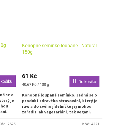
80g
Konopné semínko loupané - Natural
150g
61 Kč
 košíku
Do košíku
Měrná
40,67 Kč / 100 g
cena:
ná se o
Konopné loupané semínko. Jedná se o
terý je
produkt zdravého stravování, který je
mohou
raw a do svého jídelníčku jej mohou
ani.
zařadit jak vegetariáni, tak vegani.
Kód:
2625
Kód:
4221