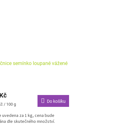
čnice semínko loupané vážené
 Kč
Do košíku
č / 100 g
e uvedena za 1 kg, cena bude
ána dle skutečného množství.