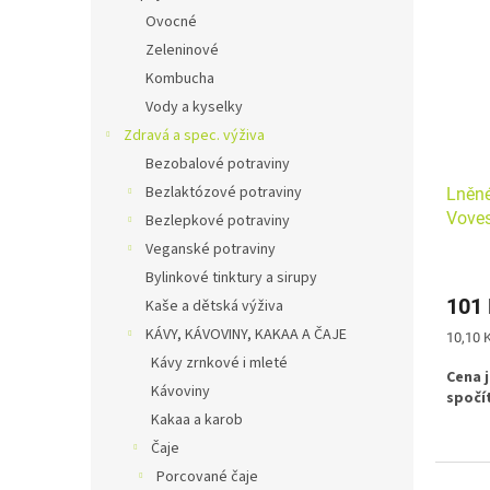
zelen
Ovocné
šťáv,
do peč
Zeleninové
výživn
Kombucha
náhraž
Vody a kyselky
esenc
samo, 
Zdravá a spec. výživa
dosta
Bezobalové potraviny
Bezlaktózové potraviny
Lněné
Vove
Bezlepkové potraviny
Veganské potraviny
Bylinkové tinktury a sirupy
101
Kaše a dětská výživa
KÁVY, KÁVOVINY, KAKAA A ČAJE
Měrná
10,10 K
cena:
Kávy zrnkové i mleté
Cena 
Kávoviny
spočí
Kakaa a karob
Čaje
Porcované čaje