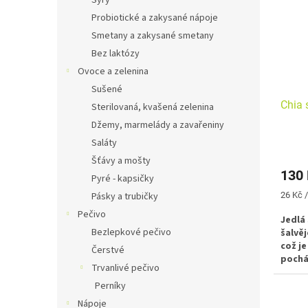
Sýry
Probiotické a zakysané nápoje
Smetany a zakysané smetany
Bez laktózy
Ovoce a zelenina
Sušené
Chia 
Sterilovaná, kvašená zelenina
Džemy, marmelády a zavařeniny
Saláty
Šťávy a mošty
130
Pyré - kapsičky
Měrná
Pásky a trubičky
26 Kč /
cena:
Pečivo
Jedlá
Bezlepkové pečivo
šalvěj
což je
Čerstvé
pocház
Trvanlivé pečivo
Ameri
semín
Perníky
vcelk
Nápoje