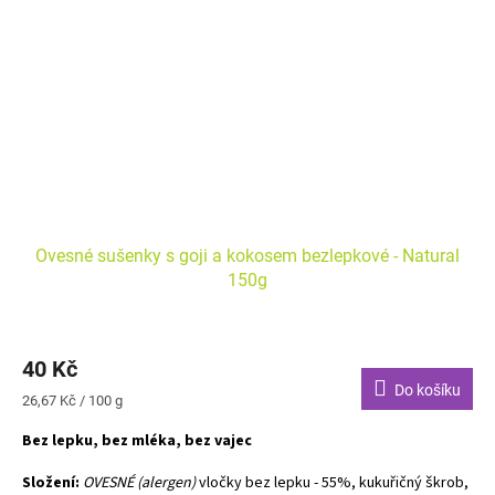
Ovesné sušenky s goji a kokosem bezlepkové - Natural
150g
40 Kč
Do košíku
Měrná
26,67 Kč / 100 g
cena:
Bez lepku, bez mléka, bez vajec
Složení:
OVESNÉ (alergen)
vločky bez lepku - 55%, kukuřičný škrob,