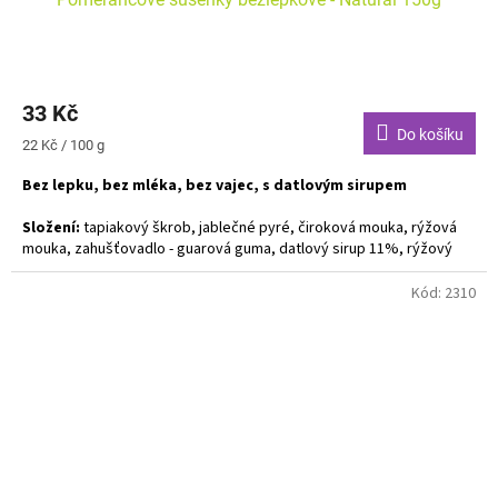
33 Kč
Do košíku
Měrná
22 Kč / 100 g
cena:
Bez lepku, bez mléka, bez vajec, s datlovým sirupem
Složení:
tapiakový škrob, jablečné pyré, čiroková mouka, rýžová
mouka, zahušťovadlo - guarová guma, datlový sirup 11%, rýžový
sirup, neztužený kokosový tuk, pomerančové kousky - 5%
(pomerančový džus, glukozový sirup, cukr, pektin), fruktóza, kypřící
Kód:
2310
prášek