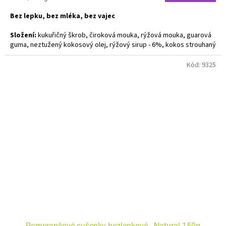
cena:
Bez lepku, bez mléka, bez vajec
Složení:
kukuřičný škrob, čiroková mouka, rýžová mouka, guarová
guma, neztužený kokosový olej, rýžový sirup - 6%, kokos strouhaný
- 5%, sušený citronový prášek - 1%, emulgátor - lecitin slunečnicový
Kód:
9325
Pomerančové sušenky bezlepkové - Natural 150g