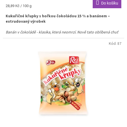
Do košíku
Měrná
28,89 Kč / 100 g
cena:
Kukuřičné křupky s hořkou čokoládou 15 % a banánem –
extrudovaný výrobek
Banán v čokoládě - klasika, která neomrzí. Nově tato oblíbená chuť
na našich křehkých kukuřičných křupkách - obsahují skutečný banán
a čokoládu.
Kód:
87