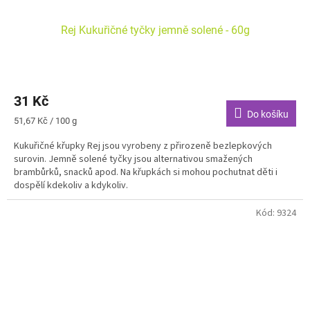
Rej Kukuřičné tyčky jemně solené - 60g
31 Kč
Do košíku
Měrná
51,67 Kč / 100 g
cena:
Kukuřičné křupky Rej jsou vyrobeny z přirozeně bezlepkových
surovin. Jemně solené tyčky jsou alternativou smažených
brambůrků, snacků apod. Na křupkách si mohou pochutnat děti i
dospělí kdekoliv a kdykoliv.
Kód:
9324