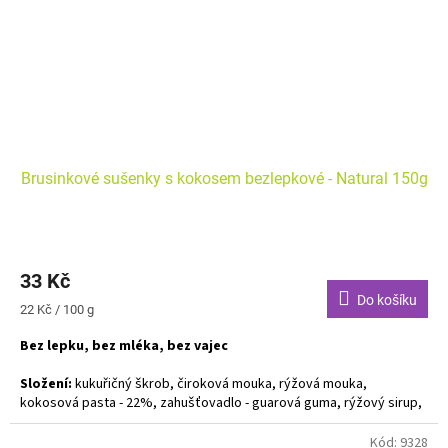
Brusinkové sušenky s kokosem bezlepkové - Natural 150g
33 Kč
Do košíku
Měrná
22 Kč / 100 g
cena:
Bez lepku, bez mléka, bez vajec
Složení:
kukuřičný škrob, čiroková mouka, rýžová mouka,
kokosová pasta - 22%, zahušťovadlo - guarová guma, rýžový sirup,
kypřící prášek bez fosfátů, vanilka, brusinky - 4% (brusinky, cukr,
bezinkový koncentrát, slunečnicový olej), regulátor kyselosti -
Kód:
9328