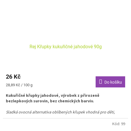
Rej Křupky kukuřičné jahodové 90g
26 Kč
Do košíku
Měrná
28,89 Kč / 100 g
cena:
Kukuřičné křupky jahodové, výrobek z přirozeně
bezlepkových surovin, bez chemických barviv.
Sladká ovocná alternativa oblíbených křupek vhodná pro děti,
dospělé a celiaky.
Kód:
99