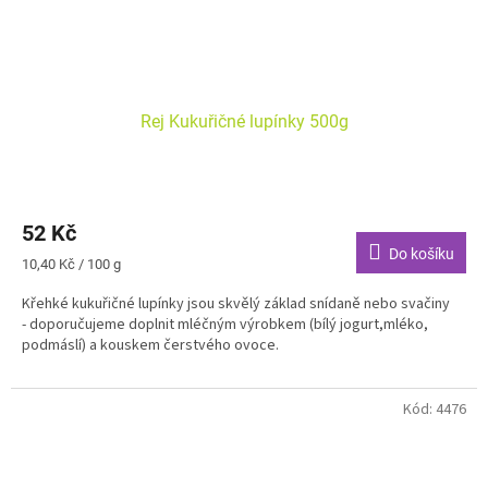
Rej Kukuřičné lupínky 500g
52 Kč
Do košíku
Měrná
10,40 Kč / 100 g
cena:
Křehké kukuřičné lupínky jsou s
kvělý základ snídaně nebo svačiny
- doporučujeme doplnit mléčným výrobkem (bílý jogurt,mléko,
podmáslí) a kouskem čerstvého ovoce.
Kód:
4476