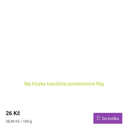
Rej Křupky kukuřičné pomerančové 90g
26 Kč
Do košíku
Měrná
28,89 Kč / 100 g
cena: