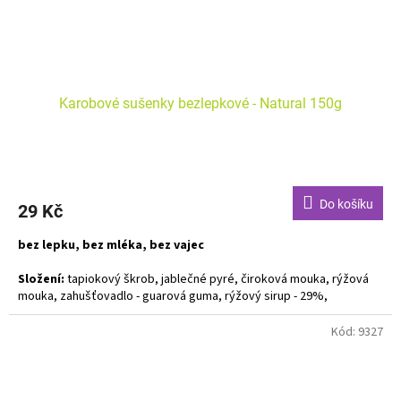
Karobové sušenky bezlepkové - Natural 150g
Do košíku
29 Kč
bez lepku, bez mléka, bez vajec
Složení:
tapiokový škrob, jablečné pyré, čiroková mouka, rýžová
mouka, zahušťovadlo - guarová guma, rýžový sirup - 29%,
neztužený kokosový olej, karobový prášek - 3%, kypřící prášek bez
fosfátů, perníkové koření, aroma
Kód:
9327