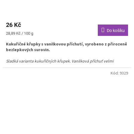
26 Kč
Do košíku
Měrná
28,89 Kč / 100 g
cena:
Kukuřičné křupky s vanilkovou příchutí, vyrobeno z přirozeně
bezlepkových surovin.
Sladká varianta kukuřičných křupek. Vanilková příchuť velmi
oblíbená především u dětí, alternativa různých sladkostí pro děti
i pro dospělé.
Kód:
9329