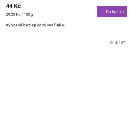
44 Kč
Do košíku
Měrná
29,33 Kč / 100 g
cena:
Výborná bezlepkové svačinka.
Kód:
1971