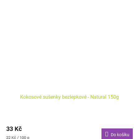
kyselina citronová)
Kokosové sušenky bezlepkové - Natural 150g
33 Kč
Do košíku
Měrná
22 Kč / 100 g