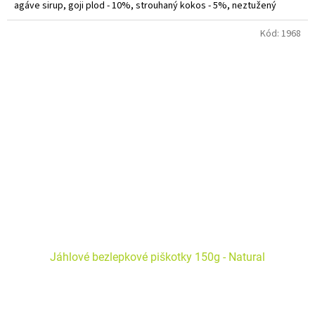
agáve sirup, goji plod - 10%, strouhaný kokos - 5%, neztužený
kokosový olej, bambucké máslo, čiroková mouka, kypřící prášek
bez fosfátu.
Kód:
1968
Jáhlové bezlepkové piškotky 150g - Natural