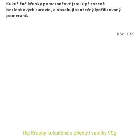
Kukuřičné křupky pomerančové jsou z přirozeně
bezlepkových surovin, a obsahují skutečný lyofilizovaný
pomeranč.
Sladká ovocná alternativa oblíbených křupek vhodná pro děti i
dospělé.
Kód:
102
Rej Křupky kukuřičné s příchutí vanilky 90g