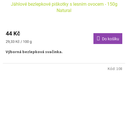
Jáhlové bezlepkové piškotky s lesním ovocem - 150g
Natural
44 Kč
Do košíku
Měrná
29,33 Kč / 100 g
cena:
Výborná bezlepková svačinka.
Kód:
108