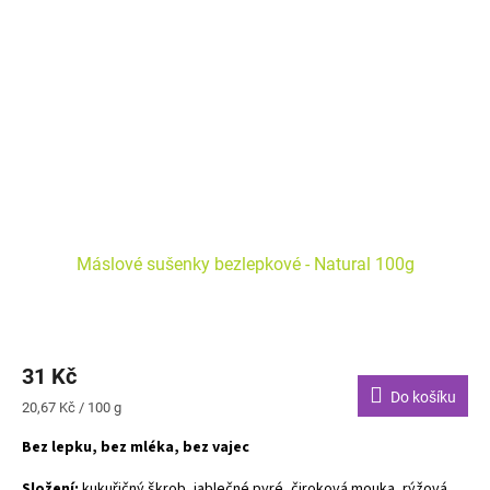
Máslové sušenky bezlepkové - Natural 100g
31 Kč
Do košíku
Měrná
20,67 Kč / 100 g
cena:
Bez lepku, bez mléka, bez vajec
Složení:
kukuřičný škrob, jablečné pyré, čiroková mouka, rýžová