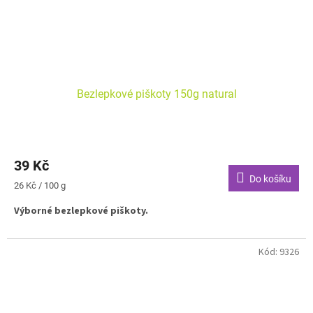
Bezlepkové piškoty 150g natural
39 Kč
Do košíku
Měrná
26 Kč / 100 g
cena:
Výborné bezlepkové piškoty.
Kód:
9326