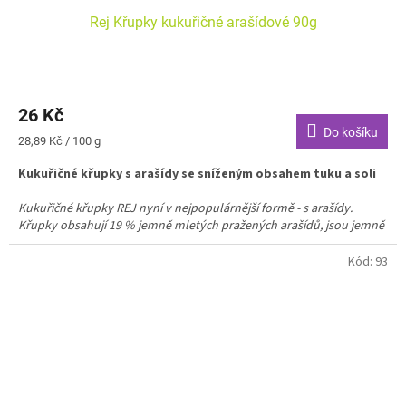
Rej Křupky kukuřičné arašídové 90g
26 Kč
Do košíku
Měrná
28,89 Kč / 100 g
cena:
Kukuřičné křupky s arašídy se sníženým obsahem tuku a soli
Kukuřičné křupky REJ nyní v nejpopulárnější formě - s arašídy.
Křupky obsahují 19 % jemně mletých pražených arašídů, jsou jemně
solené a jsou tedy vhodnou alternativou smažených brambůrků a
snacků.
Kód:
93