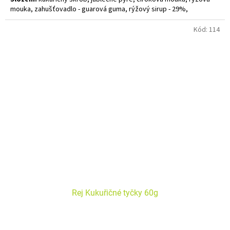
mouka, zahušťovadlo - guarová guma, rýžový sirup - 29%,
přepuštěné
MÁSLO
(alergen) GHÍ 7%, kypřící prášek bez fosfátů,
vanilka, aroma
Kód:
114
Rej Kukuřičné tyčky 60g