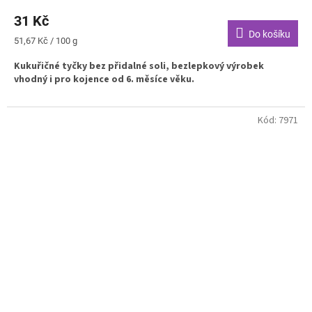
31 Kč
Do košíku
Měrná
51,67 Kč / 100 g
cena:
Kukuřičné tyčky bez přidalné soli, bezlepkový výrobek
vhodný i pro kojence od 6. měsíce věku.
Kód:
7971