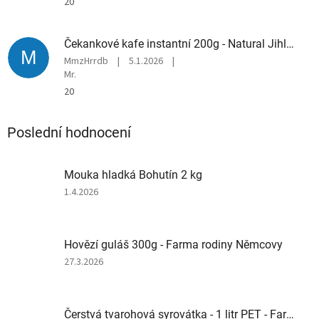
20
Čekankové kafe instantní 200g - Natural Jihlava
M
MmzHrrdb
|
5.1.2026
|
Mr.
20
Poslední hodnocení
Mouka hladká Bohutín 2 kg
Hodnocení
1.4.2026
produktu
je
4
Hovězí guláš 300g - Farma rodiny Němcovy
z
5
Hodnocení
27.3.2026
hvězdiček.
produktu
je
3
Čerstvá tvarohová syrovátka - 1 litr PET - Farma rodiny Němcovy
z