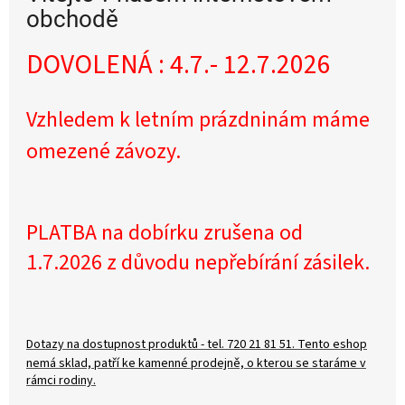
e
obchodě
m
DOVOLENÁ : 4.7.- 12.7.2026
i
n
Vzhledem k letním prázdninám máme
t
e
omezené závozy.
r
n
e
PLATBA na dobírku zrušena od
t
1.7.2026 z důvodu nepřebírání zásilek.
o
v
é
m
Dotazy na dostupnost produktů - tel. 720 21 81 51. Tento eshop
nemá sklad, patří ke kamenné prodejně, o kterou se staráme v
o
rámci rodiny.
b