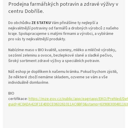
Prodejna farmářských potravin a zdravé výživy v
c
centru Dobříše.
h
o
Do obchůdku
ZE STATKU
Vám přinášíme ty nejlepší a
d
nejkvalitnější potraviny od farmářů a drobných výrobců z našeho
kraje. Spolupracujeme s malými firmami a výrobci, a vybíráme
ě
pro vás ty nejkvalitnější produkty.
Nabízíme maso v BIO kvalitě, uzeniny, mléko a mléčné výrobky,
sezónní zeleninu a ovoce, bezlepkové slané a sladké pečivo,
široký sortiment zdravé výživy a speciálních potravin.
Náš eshop je doplňkem k našemu krámku. Pokud bychom zjistili,
že některé zboží nemáme skladem, ozveme se vám a vše
individuálně domluvíme.
BIO
certifikace:
https://mze.gov.cz/public/app/eagriapp/EKO/Prehled/Det
guid=4C0ADA423F1E4DDCE063261011AC6BF0&stamp=63908300481163