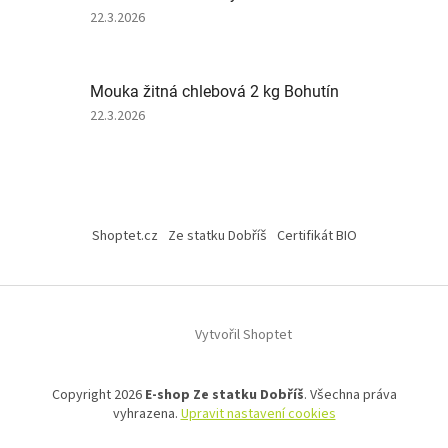
5
Hodnocení
22.3.2026
hvězdiček.
produktu
je
5
Mouka žitná chlebová 2 kg Bohutín
z
5
Hodnocení
22.3.2026
hvězdiček.
produktu
je
2
z
Z
5
á
hvězdiček.
Shoptet.cz
Ze statku Dobříš
Certifikát BIO
p
a
t
í
Vytvořil Shoptet
Copyright 2026
E-shop Ze statku Dobříš
. Všechna práva
vyhrazena.
Upravit nastavení cookies