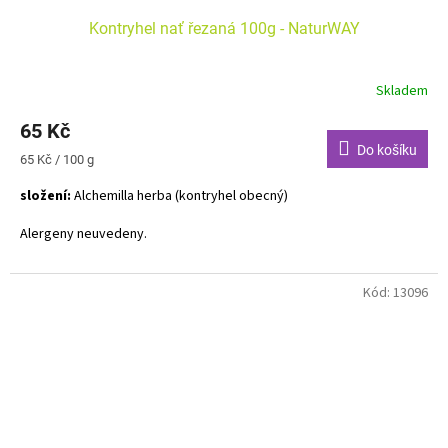
Kontryhel nať řezaná 100g - NaturWAY
Skladem
65 Kč
Do košíku
Měrná
65 Kč / 100 g
cena:
složení:
Alchemilla herba (kontryhel obecný)
Alergeny neuvedeny.
Kód:
13096