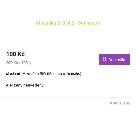
Meduňka BIO 50g - Sonnentor
100 Kč
Do košíku
Měrná
200 Kč / 100 g
cena:
složení:
Meduňka BIO (Melissa officinalis)
Alergeny neuvedeny.
Jemnou citronovou vůni meduňky ucítíte již z dálky. Navodí pocit
klidu a pohody. Její nasládlá chuť se výborně hodí například k
Kód:
13106
pokrmům z ryb.