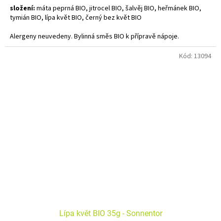
složení:
máta peprná BIO, jitrocel BIO, šalvěj BIO, heřmánek BIO,
tymián BIO, lípa květ BIO, černý bez květ BIO
Alergeny neuvedeny. Bylinná směs BIO k přípravě nápoje.
Díky svému složení je tento nápoj skvělým společníkem pro chladné
Kód:
13094
dny. Kromě toho je velkolepým digestivem a výborně se hodí i k
lehčím pokrmům.
Lípa květ BIO 35g - Sonnentor