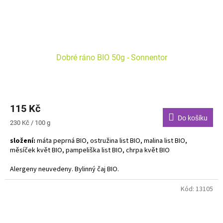
Dobré ráno BIO 50g - Sonnentor
115 Kč
Do košíku
Měrná
230 Kč / 100 g
cena:
složení:
máta peprná BIO, ostružina list BIO, malina list BIO,
měsíček květ BIO, pampeliška list BIO, chrpa květ BIO
Alergeny neuvedeny. Bylinný čaj BIO.
Už sám název to prozrazuje. Tento čaj se prostě ideálně hodí ke
Kód:
13105
snídani. Nadchne mátovou vůní, vyzkoušet ho můžete i ke špenátu.