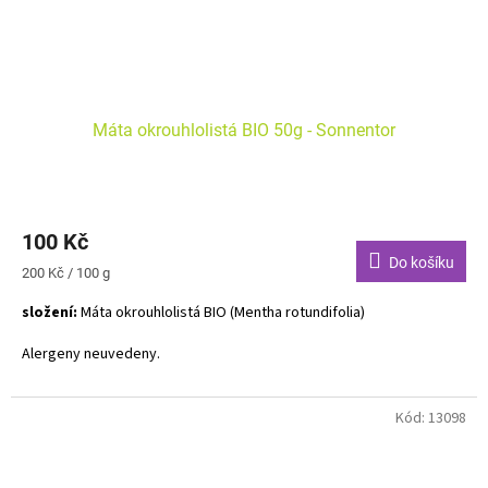
Máta okrouhlolistá BIO 50g - Sonnentor
100 Kč
Do košíku
Měrná
200 Kč / 100 g
cena:
složení:
Máta okrouhlolistá BIO (Mentha rotundifolia)
Alergeny neuvedeny.
Máta okrouhlolistá má výrazně jemnější chuť než máta peprná a to
díky nižšímu obsahu mentolu. Lehce ovocný nádech tohoto čaje váš
Kód:
13098
jazýček okouzlí především v parných letních dnech.