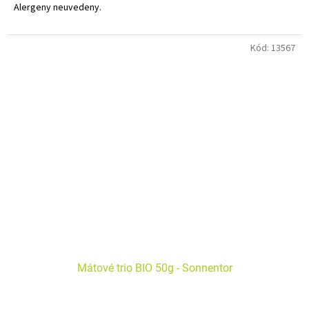
Alergeny neuvedeny.
Peprná chuť tohoto nápoje obecně podporuje trávení, probouzí
mysl a zajistí skvělé osvěžení. Vyzkoušejte k čokoládovému
Kód:
13567
dezertu, budete nadšeni!
Mátové trio BIO 50g - Sonnentor