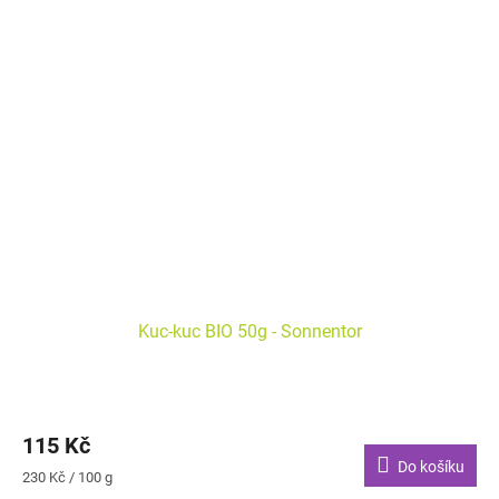
Kuc-kuc BIO 50g - Sonnentor
115 Kč
Do košíku
Měrná
230 Kč / 100 g
cena: