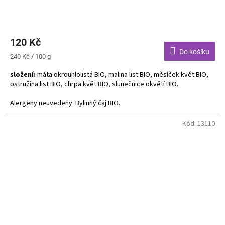
120 Kč
Do košíku
Měrná
240 Kč / 100 g
cena:
složení:
máta okrouhlolistá BIO, malina list BIO, měsíček květ BIO,
ostružina list BIO, chrpa květ BIO, slunečnice okvětí BIO.
Alergeny neuvedeny. Bylinný čaj BIO.
Tento bylinný čaj okouzluje mátovým nádechem. Dokonale
Kód:
13110
doprovází pokrmy z ryb i těstoviny a imponuje také letním
dezertům.