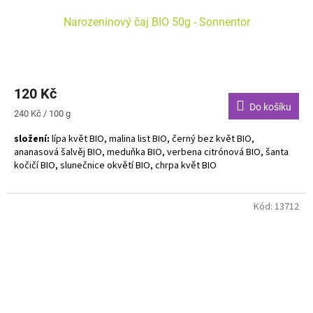
Narozeninový čaj BIO 50g - Sonnentor
120 Kč
Do košíku
Měrná
240 Kč / 100 g
cena:
složení:
lípa květ BIO, malina list BIO, černý bez květ BIO,
ananasová šalvěj BIO, meduňka BIO, verbena citrónová BIO, šanta
kočičí BIO, slunečnice okvětí BIO, chrpa květ BIO
Alergeny neuvedeny. Bylinná směs k přípravě nápoje BIO.
Kód:
13712
Tuto směs vystihuje květinový nádech. Ladí především s odpolední
svačinkou a samozřejmě s narozeninovým dortem.