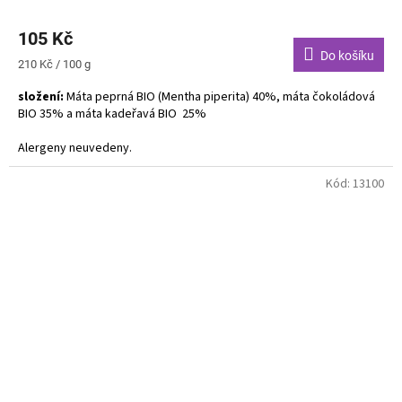
105 Kč
Do košíku
Měrná
210 Kč / 100 g
cena:
složení:
Máta peprná BIO (Mentha piperita) 40%, máta čokoládová
BIO 35% a máta kadeřavá BIO 25%
Alergeny neuvedeny.
Kód:
13100