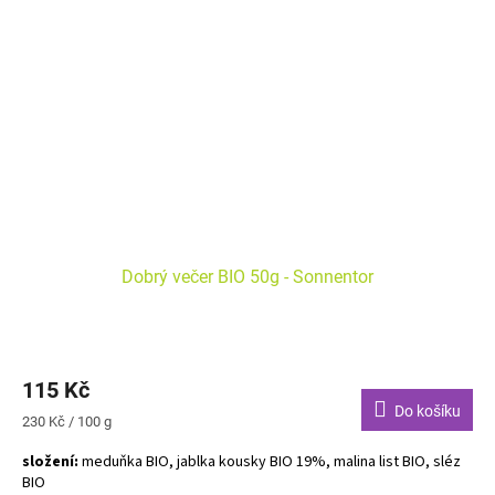
Dobrý večer BIO 50g - Sonnentor
115 Kč
Do košíku
Měrná
230 Kč / 100 g
cena:
složení:
meduňka BIO, jablka kousky BIO 19%, malina list BIO, sléz
BIO