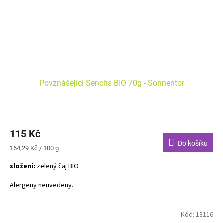
Povznášející Sencha BIO 70g - Sonnentor
115 Kč
Do košíku
Měrná
164,29 Kč / 100 g
cena:
složení:
zelený čaj BIO
Alergeny neuvedeny.
Trpká, ale zároveň něžná chuť ukrytá v šálku čaje Sencha vám vždy
nabídne vřelou náruč. Nechte se od ní povznést nad šeď všedních
Kód:
13116
dní. Protože všechno je možné... i to nemožné!