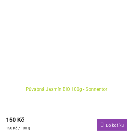
Půvabná Jasmín BIO 100g - Sonnentor
150 Kč
Do košíku
Měrná
150 Kč / 100 g
cena: