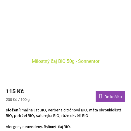
Milostný čaj BIO 50g - Sonnentor
115 Kč
Do košíku
Měrná
230 Kč / 100 g
cena:
složení:
malina list BIO, verbena citrónová BIO, máta okrouhlolistá
BIO, petržel BIO, saturejka BIO, růže okvětí BIO
Alergeny neuvedeny. Bylinný čaj BIO.