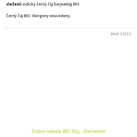
složení:
indický černý čaj Darjeeling BIO
Černý čaj BIO. Alergeny neuvedeny.
Oh, darling..Chuť tohoto černého čaje si Vás hravě omotá kolem
prstu. Kdo by také odolal jeho lichotivým květinovým tónům? Za své
Kód:
13113
jméno vděčí indickému původu.
Dobrá nálada BIO 50g - Sonnentor