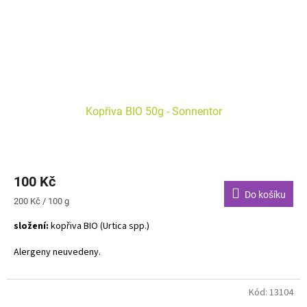
Kopřiva BIO 50g - Sonnentor
100 Kč
Do košíku
Měrná
200 Kč / 100 g
cena:
složení:
kopřiva BIO (Urtica spp.)
Alergeny neuvedeny.
Uvařte si jemný nápoj vhodný k jarní očistné kůře stejně jako k
přípravě příjemné koupele. Osvěžující bylinná chuť ve vás zažehne
Kód:
13104
nadšení.