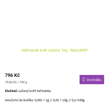
Heřmánek květ vážený 1kg - NaturWAY
Průměrné
hodnocení
796 Kč
produktu
je
Do košíku
Měrná
79,60 Kč / 100 g
5,0
cena:
z
Složení:
sušený květ heřmánku
5
hvězdiček.
množství do košíku: 0,001 = 1g // 0,01 = 10g // 0,1=100g