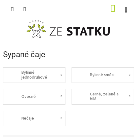
Přejít
NÁKUP
na
obsah
KOŠÍK
Sypané čaje
Bylinné
Bylinné směsi
jednodruhové
Černé, zelené a
Ovocné
bílé
Nečaje