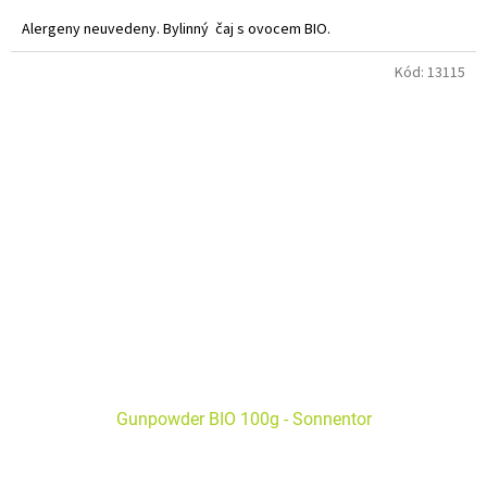
Alergeny neuvedeny. Bylinný čaj s ovocem BIO.
Příjemná směs s trpce aromatickou chutí se hodí pro klidné večerní
Kód:
13115
popíjení, ale také k sushi!
Gunpowder BIO 100g - Sonnentor