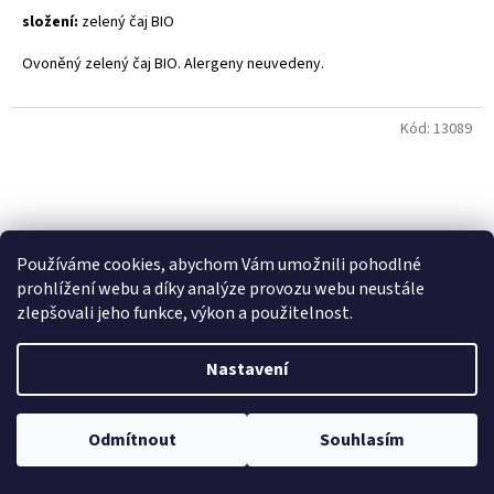
složení:
zelený čaj BIO
Ovoněný zelený čaj BIO. Alergeny neuvedeny.
Jakmile se někde objeví půvabná Jasmín, rozjede se pořádná Tea
Party. Tenhle oblíbený druh zeleného čaje ovoněný květy jasmínu
Kód:
13089
vám totiž pomůže vždy, když potřebujete šlápnout na plyn.
Očarujte svou mysl!
Používáme cookies, abychom Vám umožnili pohodlné
prohlížení webu a díky analýze provozu webu neustále
zlepšovali jeho funkce, výkon a použitelnost.
Nastavení
Odmítnout
Souhlasím
Rooibos vážený 1kg - NaturWAY