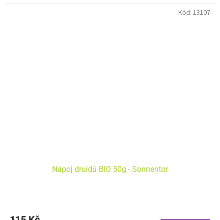
Vyvážený bylinný čaj má květinovou chuť s jemným svěžím
Kód:
13107
nádechem. Je ideálním doplňkem k dezertům a koláčům s
tvarohem.
Nápoj druidů BIO 50g - Sonnentor
115 Kč