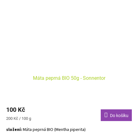
Máta peprná BIO 50g - Sonnentor
100 Kč
Do košíku
Měrná
200 Kč / 100 g
cena:
složení:
Máta peprná BIO (Mentha piperita)