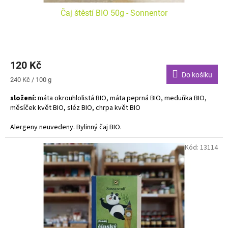
Čaj štěstí BIO 50g - Sonnentor
120 Kč
Do košíku
Měrná
240 Kč / 100 g
cena:
složení:
máta okrouhlolistá BIO, máta peprná BIO, meduňka BIO,
měsíček květ BIO, sléz BIO, chrpa květ BIO
Alergeny neuvedeny. Bylinný čaj BIO.
Mátová chuť je podtržena jemně sladkým tónem. Díky mentolové
Kód:
13114
bylince se čaj stává dokonalým digestivem nebo úžasným nápojem
k snídani.