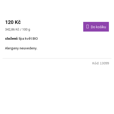
120 Kč
Do košíku
Měrná
342,86 Kč / 100 g
cena:
složení:
lípa květ BIO
Alergeny neuvedeny.
Už i malý doušek lipového čaje krásně prohřeje vaše nitro. Tento
chutný, nasládlý a květový nápoj skvěle doplňuje především jemné
Kód:
13099
dezerty.