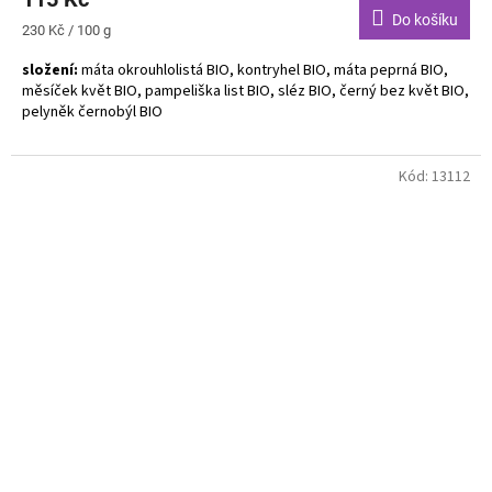
Do košíku
Měrná
230 Kč / 100 g
cena:
složení:
máta okrouhlolistá BIO, kontryhel BIO, máta peprná BIO,
měsíček květ BIO, pampeliška list BIO, sléz BIO, černý bez květ BIO,
pelyněk černobýl BIO
Alergeny neuvedeny. Bylinný čaj BIO.
Kód:
13112
Probuďte v sobě skrytou kouzelnou moc s čajem mátové a lehce
limetkové chuti. Zachutná vám k rybě, sýrům, těstovinám i špenátu.