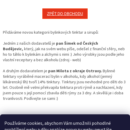
ZPĚT DO OBCHODU
Přidáváme novou kategorii bylinkových tinktur a sirupů:
Jedním z našich dodavatelů je
pan Šimek od Českých
Budějovic,
který, jak na svém webu píše, odešel z finanční sféry, neb
ho to táhlo k bylinkám a alchymii s nimi :) Jeho výrobky jsou podle jeho
vlastní receptury a bez alkoholu (zdroj - web)
A druhým dodavatelem je
pan Milota z okraje Ostravy.
Bylinné
tinktury vyráběné macerací bylin v alkoholu, kdy alkohol (jemný
lékárenský líh) tvoří 14% tinktury. Tinktury jsou nevhodné pro děti do 3
let. Osobně mě velmi překvapila tinktura proti rýmě a nachlazení, kdy
jsem pouze s její pomocí zbavila děti rýmy za 3 dny. A skvělá je i doba
trvanlivosti. Podívejte se sami :)
Z
á
Shoptet.cz
Ze statku Dobříš
Certifikát BIO
p
Používáme cookies, abychom Vám umožnili pohodlné
a
prohlížení webu a díky analýze provozu webu neustále