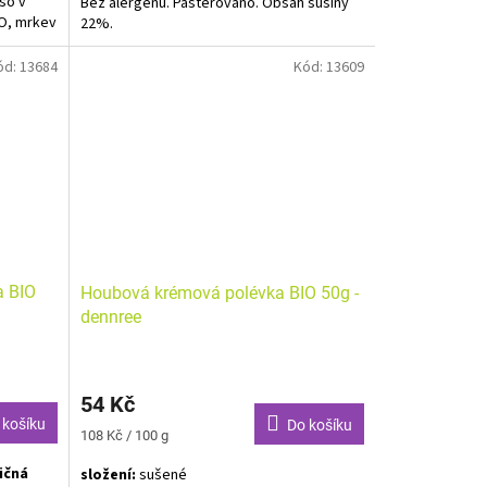
so v
Bez alergenů. Pasterováno. Obsah sušiny
IO, mrkev
22%.
iňák BIO
 koření
ód:
13684
Kód:
13609
škátový
ř),
celeru a
a BIO
Houbová krémová polévka BIO 50g -
dennree
54 Kč
 košíku
Do košíku
Měrná
108 Kč / 100 g
cena:
ičná
složení:
sušené