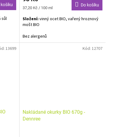
 košíku
Do košíku
Měrná
37,20 Kč / 100 ml
cena:
 sůl
Složení:
vinný ocet BIO, vařený hroznový
mošt BIO
Bez alergenů
ód:
13699
Kód:
12707
BIO
Nakládané okurky BIO 670g -
Dennree