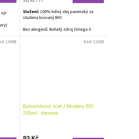
Měrná
332 Kč / 1 l
cena:
Složení:
100% lněný olej panenský za
 sýr
studena lisovaný BIO
,
tury)
Bez alergenů. Bohatý zdroj Omega-3
mastných kyselin.
ód:
13698
Kód:
12300
Balsamikový ocet z Modeny BIO
250ml - dennree
93 Kč