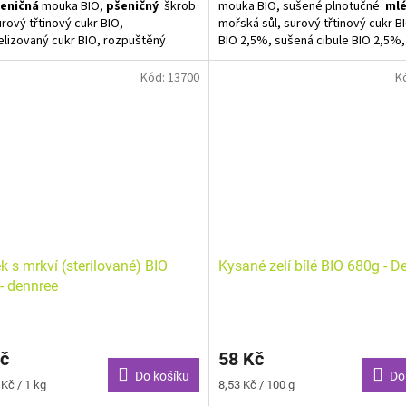
eničná
mouka BIO,
pšeničný
škrob
mouka BIO, sušené plnotučné
ml
urový třtinový cukr BIO,
mořská sůl, surový třtinový cukr B
lizovaný cukr BIO, rozpuštěný
BIO 2,5%, sušená cibule BIO 2,5%
ý protein BIO, glukózový sirup BIO,
BIO 1,5%, řepkový protein BIO, g
a BIO, listy libečku BIO, bílý pepř
sirup BIO, muškátový oříšek BIO, li
Kód:
13700
K
ozmarýn BIO, tymián BIO,
libečku BIO, bílý pepř BIO, zahušť
nicový olej BIO.
guarová guma BIO, okyselovadlo: 
citrónová.
ny zvýrazněny tučně. Může
vat stopy arašídů, mléka, mandlí,
Alergeny zvýrazněny tučně. Může
 a hořčice.
obsahovat stopy arašídů, mandlí, 
hořčice.
ravě 0,5 L polévky / 2 porce.
K přípravě 0,5 L polévky / 2 porce.
k s mrkví (sterilované) BIO
Kysané zelí bílé BIO 680g - D
- dennree
č
58 Kč
Do košíku
Do
Měrná
Kč / 1 kg
8,53 Kč / 100 g
cena: