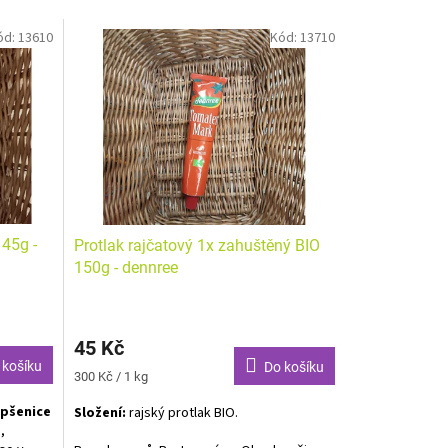
ód:
13610
Kód:
13710
 45g -
Protlak rajčatový 1x zahuštěný BIO
150g - dennree
45 Kč
 košíku
Do košíku
Měrná
300 Kč / 1 kg
cena:
pšenice
Složení:
r
ajský protlak BIO.
,