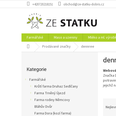
Přejít
+420720218151
obchod@ze-statku-dobris.cz
na
obsah
Farmářské
Maso a uzeniny
Mléko a ml. výrob
Domů
Prodávané značky
dennree
P
den
o
Přeskočit
s
kategorie
Kategorie
Webová
t
Značka D
r
Farmářské
potravin
a
jejichž 
Krůtí farma Druhaz Sedlčany
n
Farma Trněný Újezd
n
í
Farma rodiny Němcovy
Ř
p
a
Bláhův Dvůr
Nejlev
a
z
Farma Dora (kozí farma)