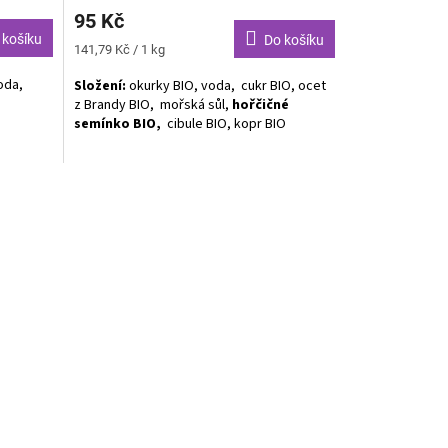
95 Kč
 košíku
Do košíku
Měrná
141,79 Kč / 1 kg
cena:
oda,
Složení:
okurky BIO, voda, cukr BIO, ocet
z Brandy BIO, mořská sůl,
hořčičné
semínko BIO,
cibule BIO, kopr BIO
Alergeny zvýrazněny tučně.