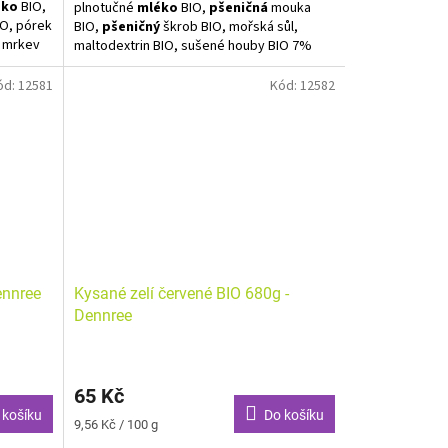
éko
BIO,
plnotučné
mléko
BIO,
pšeničná
mouka
IO, pórek
BIO,
pšeničný
škrob BIO, mořská sůl,
, mrkev
maltodextrin BIO, sušené houby BIO 7%
lukózový
(žampiony, lišky, shiitake, hřiby), řepkový
sty
protein BIO, glukózový sirup BIO, sušená
ód:
12581
Kód:
12582
ovadlo:
cibule BIO, petržel BIO, bílý pepř BIO,
kyselina
guarová guma BIO, kyselina citrónová BIO.
Alergeny zvýrazněny tučně. Může
obsahovat stopy arašídů, mandlí, celeru a
celeru a
hořčice.
K přípravě 0,5 L polévky / 2 porce.
ennree
Kysané zelí červené BIO 680g -
Dennree
65 Kč
 košíku
Do košíku
Měrná
9,56 Kč / 100 g
cena: