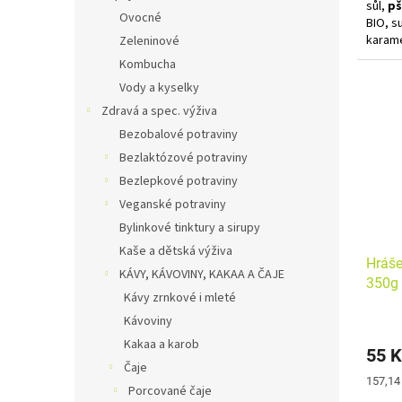
sůl,
pš
Ovocné
BIO, s
karame
Zeleninové
řepkov
Kombucha
kurkum
Vody a kyselky
BIO, r
sluneč
Zdravá a spec. výživa
Bezobalové potraviny
Alerge
Bezlaktózové potraviny
obsaho
celeru
Bezlepkové potraviny
Veganské potraviny
K příp
Bylinkové tinktury a sirupy
Kaše a dětská výživa
Hráše
KÁVY, KÁVOVINY, KAKAA A ČAJE
350g 
Kávy zrnkové i mleté
Kávoviny
Kakaa a karob
55 K
Čaje
Měrná
157,14 
Porcované čaje
cena: