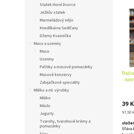
n
e
Statek Horní Dvorce
e
V
n
Ježkův statek
l
ý
í
Marmeládový mlýn
p
p
i
r
Knedlíkárna Sedlčany
s
o
Džemy Kvasnička
p
d
Maso a uzeniny
r
u
Maso
o
k
Uzeniny
d
t
Paštiky a masové pomazánky
u
ů
Rajča
k
Masové konzervy
- den
t
Zabijačkové speciality
ů
Mléko a ml. výrobky
Mléko
39 K
Máslo
Měrná
97,50 K
Jogurty
cena:
Tvarohy, tvarohové krémy a
složen
pomazánky
šťáva 