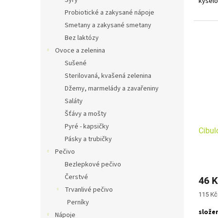
Sýry
kyselo
Probiotické a zakysané nápoje
Alerge
Smetany a zakysané smetany
Bez laktózy
Ovoce a zelenina
Sušené
Sterilovaná, kvašená zelenina
Džemy, marmelády a zavařeniny
Saláty
Šťávy a mošty
Pyré - kapsičky
Cibul
Pásky a trubičky
Pečivo
Bezlepkové pečivo
Čerstvé
46 K
Trvanlivé pečivo
Měrná
115 Kč
Perníky
cena:
složen
Nápoje