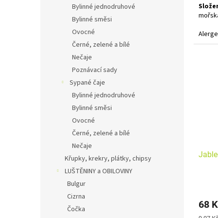
Složen
Bylinné jednodruhové
mořská
Bylinné směsi
Ovocné
Alerge
Černé, zelené a bílé
Nečaje
Poznávací sady
Sypané čaje
Bylinné jednodruhové
Bylinné směsi
Ovocné
Černé, zelené a bílé
Nečaje
Jable
Křupky, krekry, plátky, chipsy
LUŠTĚNINY a OBILOVINY
Bulgur
Cizrna
68 K
Čočka
Měrná