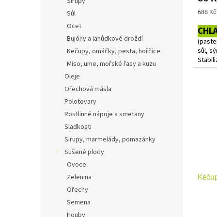
Sirupy
Měrná
688 Kč 
Sůl
cena:
Ocet
CHL
Bujóny a lahůdkové droždí
(past
sůl, sý
Kečupy, omáčky, pesta, hořčice
Stabili
Miso, ume, mořské řasy a kuzu
Oleje
Přiroz
bez la
Ořechová másla
Polotovary
Alerge
Rostlinné nápoje a smetany
ochran
Sladkosti
Sirupy, marmelády, pomazánky
Sušené plody
Ovoce
Zelenina
Kečup
Ořechy
Semena
Houby