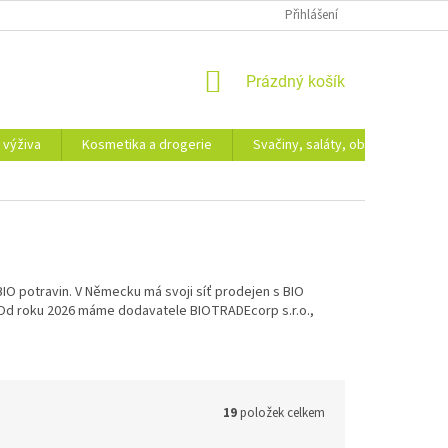
Přihlášení
NÁKUPNÍ
Prázdný košík
KOŠÍK
 výživa
Kosmetika a drogerie
Svačiny, saláty, obědy
Dá
IO potravin. V Německu má svoji síť prodejen s BIO
m. Od roku 2026 máme dodavatele BIOTRADEcorp s.r.o.,
19
položek celkem