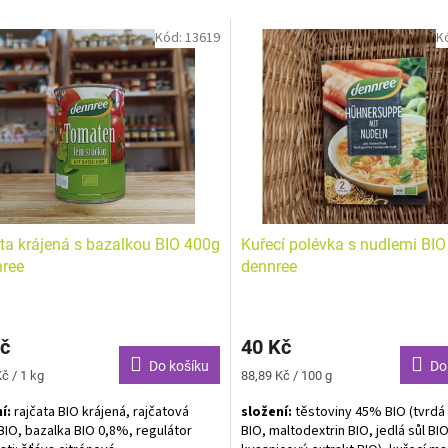
Kód:
13619
K
ta krájená s bazalkou BIO 400g
Kuřecí polévka s nudlemi BIO
nree
dennree
č
40 Kč
Do košíku
Do
Měrná
č / 1 kg
88,89 Kč / 100 g
cena:
í:
rajčata BIO krájená, rajčatová
složení:
těstoviny 45% BIO (tvrdá
BIO, bazalka BIO 0,8%, regulátor
BIO, maltodextrin BIO, jedlá sůl BIO