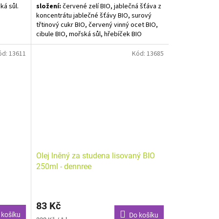
ká sůl.
složení:
červené zelí BIO, jablečná šťáva z
koncentrátu jablečné šťávy BIO, surový
třtinový cukr BIO, červený vinný ocet BIO,
cibule BIO, mořská sůl, hřebíček BIO
Bez alergenů.
ód:
13611
Kód:
13685
Olej lněný za studena lisovaný BIO
250ml - dennree
83 Kč
 košíku
Do košíku