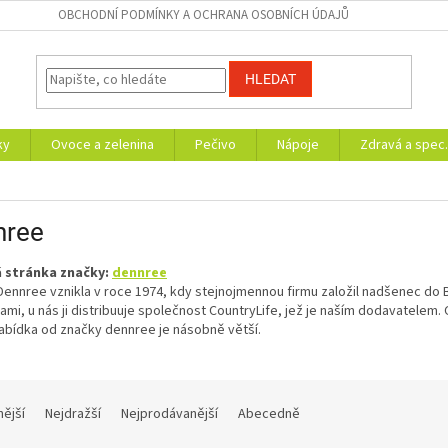
OBCHODNÍ PODMÍNKY A OCHRANA OSOBNÍCH ÚDAJŮ
HLEDAT
ky
Ovoce a zelenina
Pečivo
Nápoje
Zdravá a spec.
nree
 stránka značky:
dennree
ennree vznikla v roce 1974, kdy stejnojmennou firmu založil nadšenec do B
ami, u nás ji distribuuje společnost CountryLife, jež je naším dodavatele
nabídka od značky dennree je násobně větší.
nější
Nejdražší
Nejprodávanější
Abecedně