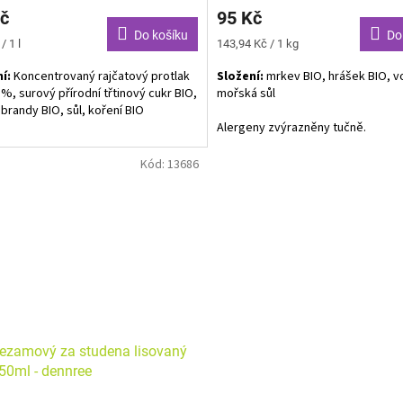
č
95 Kč
Do košíku
Do
Měrná
/ 1 l
143,94 Kč / 1 kg
cena:
í:
Koncentrovaný rajčatový protlak
Složení:
mrkev BIO, hrášek BIO, v
 %, surový přírodní třtinový cukr BIO,
mořská sůl
 brandy BIO, sůl, koření BIO
Alergeny zvýrazněny tučně.
ergenů
Kód:
13686
sezamový za studena lisovaný
50ml - dennree