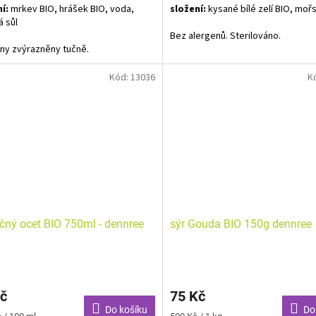
í:
mrkev BIO, hrášek BIO, voda,
složení:
kysané bílé zelí BIO, mořs
 sůl
Bez alergenů. Sterilováno.
ny zvýrazněny tučně.
Kód:
13036
K
čný ocet BIO 750ml - dennree
sýr Gouda BIO 150g dennree
č
75 Kč
Do košíku
Do
Měrná