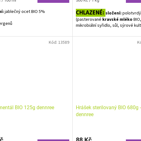
 / 100 ml
500 Kč / 1 kg
cena:
í:
jablečný ocet BIO 5%
CHLAZENÉ:
složení:
polotvrdý
(pasterované
kravské mléko
BIO
ergenů
mikrobiální syřidlo, sůl, sýrové kul
Zrálo ve fólii.
Kód:
13589
K
Obsah laktózy <0,1g / 100g.
Alergeny uvedeny tučně. Baleno v
ochranné atmosféře. Plátky.
mentál BIO 125g dennree
Hrášek sterilovaný BIO 680g -
dennree
č
88 Kč