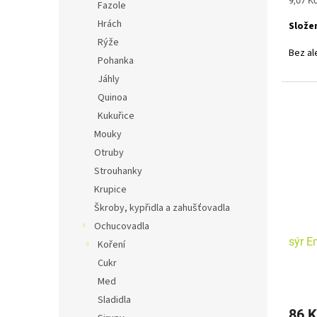
9,07 Kč
Fazole
cena:
Hrách
Složen
Rýže
Bez al
Pohanka
Jáhly
Quinoa
Kukuřice
Mouky
Otruby
Strouhanky
Krupice
Škroby, kypřidla a zahušťovadla
Ochucovadla
sýr E
Koření
Cukr
Med
Sladidla
86 K