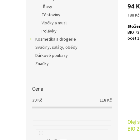
94 K
Řasy
Těstoviny
Měrná
188 Kč 
cena:
Vločky a musli
Složen
Polévky
BIO 73
ocet z
Kosmetika a drogerie
Svačiny, saláty, obědy
Bez al
Dárkové poukazy
Značky
Cena
39
Kč
118
Kč
Olej 
BIO 2