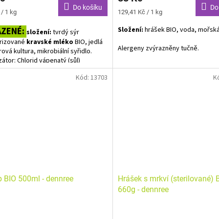
Do košíku
Do
Měrná
/ 1 kg
129,41 Kč / 1 kg
cena:
AZENÉ:
Složení:
hrášek BIO, voda, mořská
složení:
tvrdý sýr
erizované
kravské mléko
BIO, jedlá
Alergeny zvýrazněny tučně.
rová kultura, mikrobiální syřidlo.
zátor: Chlorid vápenatý (sůl)
Kód:
13703
K
eně zrálo 2 měsíce - díky čemuž je
któzy. Obsah laktózy <0,1g / 100g.
ny uvedeny tučně. Baleno v
né atmosféře. Plátky.
 BIO 500ml - dennree
Hrášek s mrkví (sterilované) 
660g - dennree