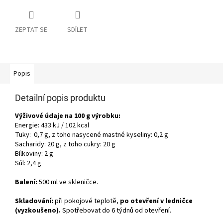
ZEPTAT SE
SDÍLET
Popis
Detailní popis produktu
Výživové údaje na 100 g výrobku:
Energie: 433 kJ / 102 kcal
Tuky: 0,7 g, z toho nasycené mastné kyseliny: 0,2 g
Sacharidy: 20 g, z toho cukry: 20 g
Bílkoviny: 2 g
Sůl: 2,4 g
Balení:
500 ml ve skleničce.
Skladování:
při pokojové teplotě,
po otevření v ledničce
(vyzkoušeno).
Spotřebovat do 6 týdnů od otevření.