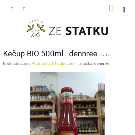
Přejít
NÁKUP
na
obsah
KOŠÍK
Kečup BIO 500ml - dennree
13703
Průměrné
Neohodnoceno
Podrobnosti hodnocení
Značka:
dennree
hodnocení
produktu
je
0,0
z
5
hvězdiček.