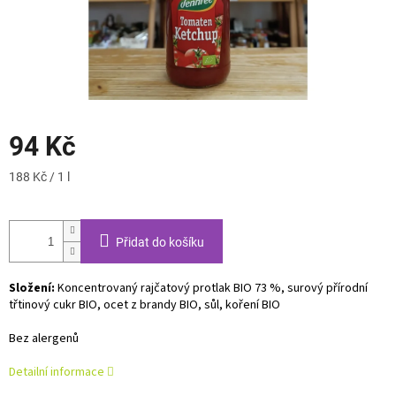
94 Kč
Měrná
188 Kč / 1 l
cena:
Přidat do košíku
Složení:
Koncentrovaný rajčatový protlak BIO 73 %, surový přírodní
třtinový cukr BIO, ocet z brandy BIO, sůl, koření BIO
Bez alergenů
Detailní informace