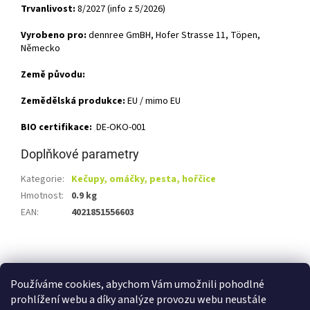
Trvanlivost:
8/2027 (info z 5/2026)
Vyrobeno pro:
dennree GmBH, Hofer Strasse 11, Töpen,
Německo
Země původu:
Zemědělská produkce:
EU / mimo EU
BIO certifikace:
DE-OKO-001
Doplňkové parametry
Kategorie
:
Kečupy, omáčky, pesta, hořčice
Hmotnost
:
0.9 kg
EAN
:
4021851556603
Z
á
Shoptet.cz
Ze statku Dobříš
Certifikát BIO
p
Používáme cookies, abychom Vám umožnili pohodlné
a
prohlížení webu a díky analýze provozu webu neustále