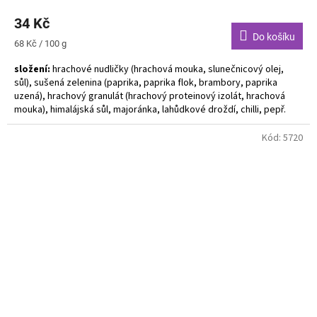
34 Kč
Do košíku
Měrná
68 Kč / 100 g
cena:
složení:
hrachové nudličky (hrachová mouka, slunečnicový olej,
sůl), sušená zelenina (paprika, paprika flok, brambory, paprika
uzená), hrachový granulát (hrachový proteinový izolát, hrachová
mouka), himalájská sůl, majoránka, lahůdkové droždí, chilli, pepř.
Alergeny uvedeny tučně. Bez lepku. Vegan. Bez GMO. Ruční výroba.
Kód:
5720