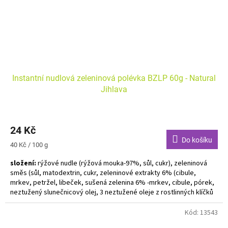
Instantní nudlová zeleninová polévka BZLP 60g - Natural
Jihlava
24 Kč
Do košíku
Měrná
40 Kč / 100 g
cena:
složení:
rýžové nudle (rýžová mouka-97%, sůl, cukr), zeleninová
směs (sůl, matodextrin, cukr, zeleninové extrakty 6% (cibule,
mrkev, petržel, libeček, sušená zelenina 6% -mrkev, cibule, pórek,
neztužený slunečnicový olej, 3 neztužené oleje z rostlinných klíčků
3%-z řepky, lnu a slunečnic, kvasnicový extrakt, rozložená rostlinná
bílkovina, petržel, kurkuma, pepř
Kód:
13543