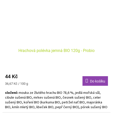
Hrachová polévka jemná BIO 120g - Probio
44 Kč
Do košíku
Měrná
36,67 Kč / 100 g
cena:
složení:
mouka ze žlutého hrachu BIO 78,6 %, jedlá mořská sůl,
cibule sušená BIO, mrkev sušená BIO, česnek sušený BIO, celer
sušený BIO, koření BIO (kurkuma BIO, petržel nať BIO, majoránka
BIO, kmín mletý BIO, libeček BIO, pepř černý BIO), pórek sušený BIO