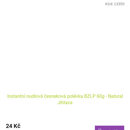
Alergeny zvýrazněny tučně.
Kód:
13350
Instantní polévka bez lepku a mléka "do hrnečku"
Instantní nudlová česneková polévka BZLP 60g - Natural
Jihlava
24 Kč