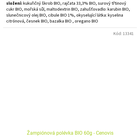
složení:
kukuřičný škrob BIO, rajčata 33,3% BIO, surový třtinový
cukr BIO, mořská sůl, maltodextrin BIO, zahušťovadlo: karubin BIO,
slunečnicový olej BIO, cibule BIO 1%, okyselující látka: kyselina
citrónová, česnek BIO, bazalka BIO , oregano BIO
Alergeny zvýrazněny tučně. Bez lepku. Bez laktózy. Bez palmového
Kód:
13341
oleje. Vegan.
K přípravě 0,75 L polévky / 3 porce.
Žampiónová polévka BIO 60g - Cenovis