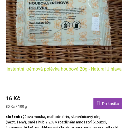
s
k
p
t
r
ů
o
d
u
k
t
ů
Instantní krémová polévka houbová 20g - Natural Jihlava
16 Kč
Do košíku
Měrná
80 Kč / 100 g
cena:
složení:
rýžová mouka, maltodextrin, slunečnicový olej
(neztužený), směs hub 7,2% v rozdílném množství (klouzci,
žampiony, lišky), modifikovaný škrob, aroma, jodidovaná jedlá sůl