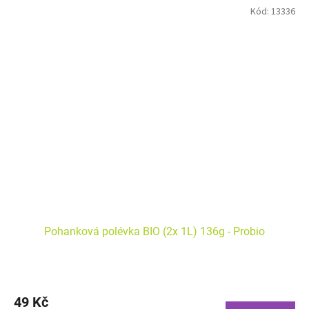
Alergeny uvedeny tučně. Bez lepku.
Kód:
13336
Pohanková polévka BIO (2x 1L) 136g - Probio
49 Kč