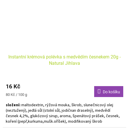
Instantní krémová polévka s medvědím česnekem 20g -
Natural Jihlava
16 Kč
Do košíku
Měrná
80 Kč / 100 g
cena:
složení:
maltodextrin, rýžová mouka, škrob, slunečnicový olej
(neztužený), jedlá sůl (stolní sůl, jodičnan draselný), medvědí
česnek 4,2%, glukózový sirup, aroma, špenátový prášek, česnek,
koření (pepř,kurkuma,mušk.oříšek), modifikovaný škrob