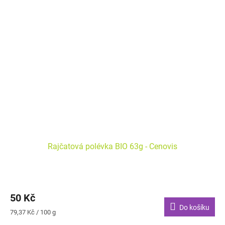
K přípravě 0,5 L polévky / 2 porce.
Rajčatová polévka BIO 63g - Cenovis
50 Kč
Do košíku
Měrná
79,37 Kč / 100 g
cena: