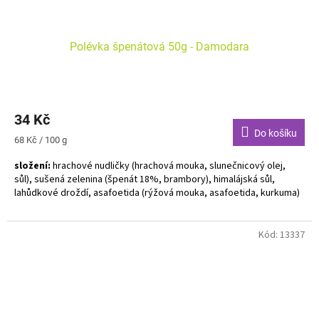
Polévka špenátová 50g - Damodara
Průměrné
hodnocení
34 Kč
produktu
je
Do košíku
Měrná
68 Kč / 100 g
4,0
cena:
z
složení:
hrachové nudličky (hrachová mouka, slunečnicový olej,
5
sůl), sušená zelenina (špenát 18%, brambory), himalájská sůl,
hvězdiček.
lahůdkové droždí, asafoetida (rýžová mouka, asafoetida, kurkuma)
Alergeny uvedeny tučně. Bez lepku. Vegan. Bez GMO. Ruční výroba.
Kód:
13337