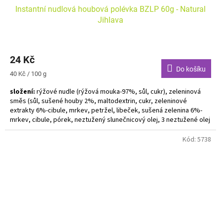
Instantní nudlová houbová polévka BZLP 60g - Natural
Jihlava
24 Kč
Do košíku
Měrná
40 Kč / 100 g
cena:
složení:
r
ýžové nudle (rýžová mouka-97%, sůl, cukr), zeleninová
směs (sůl, sušené houby 2%, maltodextrin, cukr, zeleninové
extrakty 6%-cibule, mrkev, petržel, libeček, sušená zelenina 6%-
mrkev, cibule, pórek, neztužený slunečnicový olej, 3 neztužené olej
z rostlinných klíčků 3% z řepky, lnu a slunečnic, kvasnicový extrakt,
rozložená rostlinná bílkovina, petržel, kurkuma, pepř
Kód:
5738
Alergeny uvedeny tučně. Bez lepku.