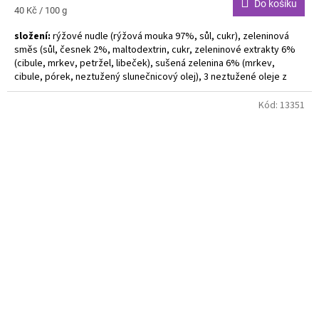
Do košíku
Měrná
40 Kč / 100 g
cena:
složení:
r
ýžové nudle (rýžová mouka 97%, sůl, cukr), zeleninová
směs (sůl, česnek 2%, maltodextrin, cukr, zeleninové extrakty 6%
(cibule, mrkev, petržel, libeček), sušená zelenina 6% (mrkev,
cibule, pórek, neztužený slunečnicový olej), 3 neztužené oleje z
rostlinných klíčku 3% z řepky, lnu a slunečnic, kvasnicový extrakt,
rozložená rostlinná bílkovina, petržel, kurkuma, pepř)
Kód:
13351
Alergeny uvedeny tučně. Bez lepku.