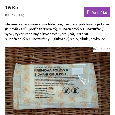
16 Kč
Do košíku
Měrná
80 Kč / 100 g
cena:
složení:
rýžová mouka, maltodextrin, dextróza, jodidovaná jedlá sůl
(kuchyňská sůl, jodičnan draselný), slunečnicový olej (neztužený),
sypký vývar (rostlinný bílkovinový hydrolyzát, jedlá sůl,
slunečnicový olej (neztužený)), glukozový sirup, cibule, brokolice
1,7%, květák 1,7%, aroma, zahušťovač (mouka z jader rohovníku
obecného, mouka z guarových jader, xanthan), muškátový oříšek
Kód:
13347
Alergeny zvýrazněny tučně.
Instantní polévka bez lepku a mléka "do hrnečku"