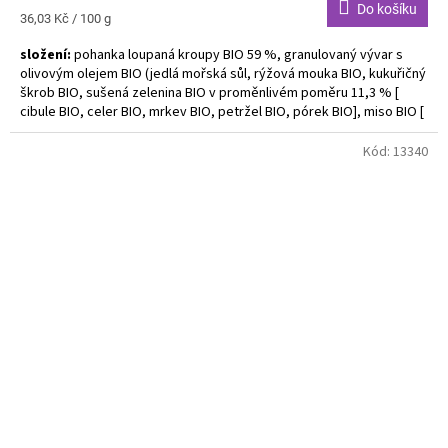
Do košíku
Měrná
36,03 Kč / 100 g
cena:
složení:
pohanka loupaná kroupy BIO 59 %, granulovaný vývar s
olivovým olejem BIO (jedlá mořská sůl, rýžová mouka BIO, kukuřičný
škrob BIO, sušená zelenina BIO v proměnlivém poměru 11,3 % [
cibule BIO, celer BIO, mrkev BIO, petržel BIO, pórek BIO], miso BIO [
sója BIO, rýže BIO, pitná voda, jedlá sůl, koji]
Kód:
13340
Alergeny uvedeny tučně. Bez lepku.