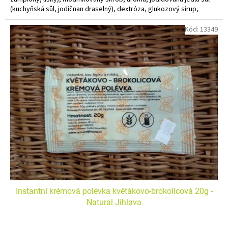
(kuchyňská sůl, jodičnan draselný), dextróza, glukozový sirup,
sypký vývar (rostlinný bílkovinový hydrolyzát, jedlá sůl,
slunečnicový olej)), cibule, pepř, karamel
Kód:
13349
Alergeny zvýrazněny tučně.
Instantní polévka bez lepku a mléka "do hrnečku"
Instantní krémová polévka květákovo-brokolicová 20g -
Natural Jihlava