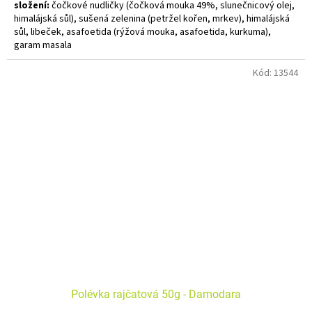
složení:
čočkové nudličky (čočková mouka 49%, slunečnicový olej,
himalájská sůl), sušená zelenina (petržel kořen, mrkev), himalájská
sůl, libeček, asafoetida (rýžová mouka, asafoetida, kurkuma),
garam masala
Alergeny uvedeny tučně. Bez lepku. Vegan. Bez GMO. Ruční výroba.
Kód:
13544
Polévka rajčatová 50g - Damodara