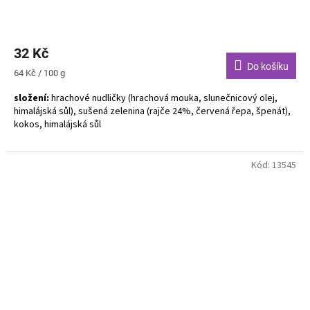
32 Kč
Do košíku
Měrná
64 Kč / 100 g
cena:
složení:
hrachové nudličky (hrachová mouka, slunečnicový olej,
himalájská sůl), sušená zelenina (rajče 24%, červená řepa, špenát),
kokos, himalájská sůl
Alergeny uvedeny tučně. Bez lepku. Vegan. Bez GMO. Ruční výroba.
Kód:
13545