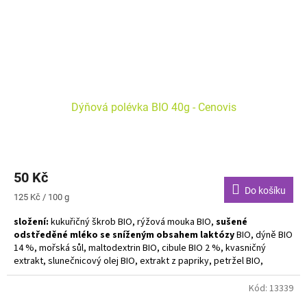
Dýňová polévka BIO 40g - Cenovis
50 Kč
Do košíku
Měrná
125 Kč / 100 g
cena:
složení:
k
ukuřičný škrob BIO, rýžová mouka BIO,
sušené
odstředěné mléko se sníženým obsahem laktózy
BIO, dýně BIO
14 %, mořská sůl, maltodextrin BIO, cibule BIO 2 %, kvasničný
extrakt, slunečnicový olej BIO, extrakt z papriky, petržel BIO,
česnek BIO
Kód:
13339
Alergeny zvýrazněny tučně. Bez lepku. Bez palmového oleje. Vegan.