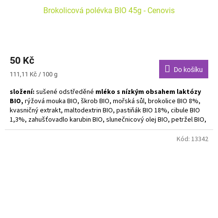
Brokolicová polévka BIO 45g - Cenovis
50 Kč
Do košíku
Měrná
111,11 Kč / 100 g
cena:
složení:
sušené odstředěné
mléko s nízkým obsahem laktózy
BIO,
rýžová mouka BIO, škrob BIO, mořská sůl, brokolice BIO 8%,
kvasničný extrakt, maltodextrin BIO, pastiňák BIO 18%, cibule BIO
1,3%, zahušťovadlo karubin BIO, slunečnicový olej BIO, petržel BIO,
kurkuma BIO, libeček list BIO, muškátový květ BIO, kůra z
muškátového oříšku BIO
Kód:
13342
Alergeny zvýrazněny tučně. Bez lepku. Bez palmového oleje. Vegan.
K přípravě 0,5 L polévky / 2 porce.