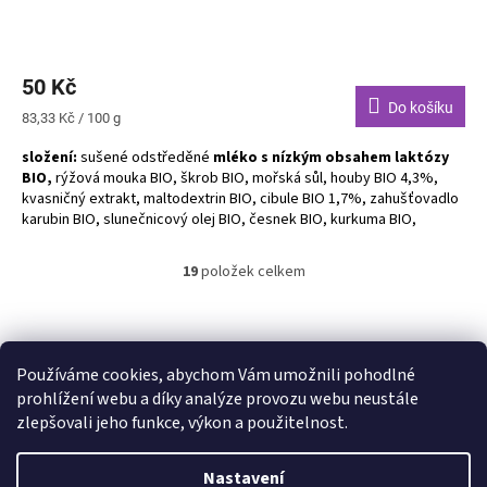
50 Kč
Do košíku
Měrná
83,33 Kč / 100 g
cena:
složení:
sušené odstředěné
mléko s nízkým obsahem laktózy
BIO,
rýžová mouka BIO, škrob BIO, mořská sůl, houby BIO 4,3%,
kvasničný extrakt, maltodextrin BIO, cibule BIO 1,7%, zahušťovadlo
karubin BIO, slunečnicový olej BIO, česnek BIO, kurkuma BIO,
libeček list BIO, muškátový květ BIO, kůra z muškátového oříšku BIO
19
položek celkem
O
Alergeny zvýrazněny tučně. Bez lepku. Bez palmového oleje. Vegan.
v
l
Z
K přípravě 0,75 L polévky / 3 porce.
á
á
Shoptet.cz
Ze statku Dobříš
Certifikát BIO
d
p
Používáme cookies, abychom Vám umožnili pohodlné
a
a
prohlížení webu a díky analýze provozu webu neustále
c
t
zlepšovali jeho funkce, výkon a použitelnost.
í
í
p
Vytvořil Shoptet
r
Nastavení