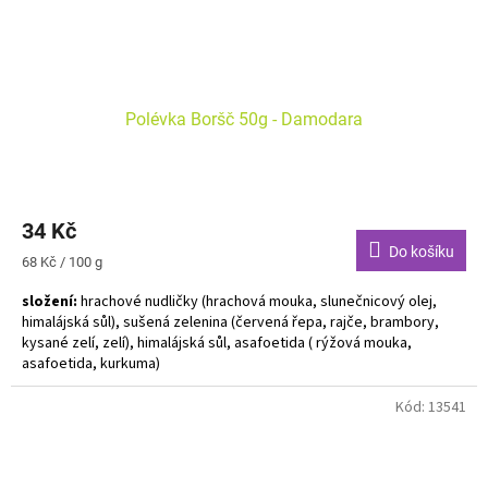
Polévka Boršč 50g - Damodara
34 Kč
Do košíku
Měrná
68 Kč / 100 g
cena:
složení:
hrachové nudličky (hrachová mouka, slunečnicový olej,
himalájská sůl), sušená zelenina (červená řepa, rajče, brambory,
kysané zelí, zelí), himalájská sůl, asafoetida ( rýžová mouka,
asafoetida, kurkuma)
Alergeny uvedeny tučně. Bez lepku. Vegan. Bez GMO. Ruční výroba.
Kód:
13541