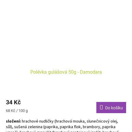
Polévka gulášová 50g - Damodara
34 Kč
Do košíku
Měrná
68 Kč / 100 g
cena:
složení:
hrachové nudličky (hrachová mouka, slunečnicový olej,
sůl), sušená zelenina (paprika, paprika flok, brambory, paprika