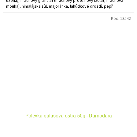
uzená), hrachový granulát (hrachový proteinový izolát, hrachová
mouka), himalájská sůl, majoránka, lahůdkové droždí, pepř.
Alergeny uvedeny tučně. Bez lepku. Vegan. Bez GMO. Ruční výroba.
Kód:
13542
Polévka gulášová ostrá 50g - Damodara