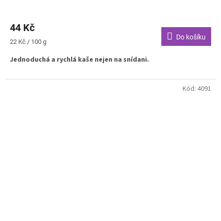
44 Kč
Do košíku
Měrná
22 Kč / 100 g
cena:
Jednoduchá a rychlá kaše nejen na snídani.
Kód:
4091