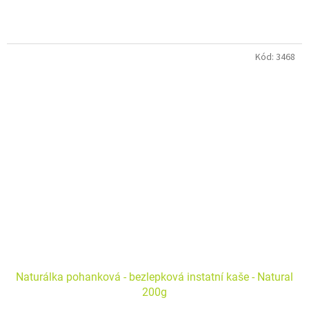
hvězdiček.
Kód:
3468
Naturálka pohanková - bezlepková instatní kaše - Natural
200g