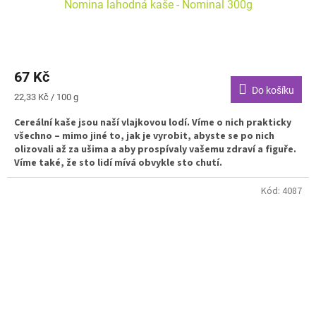
Nomina lahodná kaše - Nominal 300g
67 Kč
Do košíku
Měrná
22,33 Kč / 100 g
cena:
Cereální kaše jsou naší vlajkovou lodí. Víme o nich prakticky
všechno – mimo jiné to, jak je vyrobit, abyste se po nich
olizovali až za ušima a aby prospívaly vašemu zdraví a figuře.
Víme také, že sto lidí mívá obvykle sto chutí.
Kód:
4087