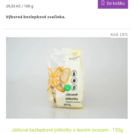
Do košíku
Měrná
29,33 Kč / 100 g
cena:
Výborná bezlepkové svačinka.
Kód:
1971
Jáhlové bezlepkové piškotky s lesním ovocem - 150g