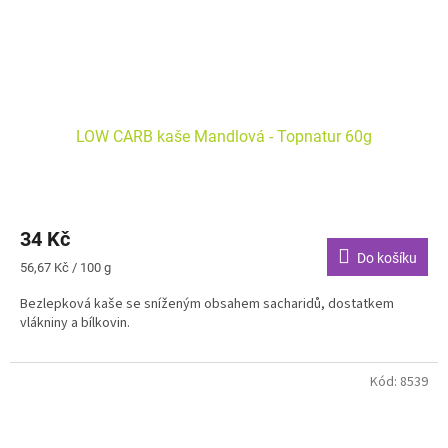
LOW CARB kaše Mandlová - Topnatur 60g
34 Kč
Do košíku
Měrná
56,67 Kč / 100 g
cena:
Bezlepková kaše se sníženým obsahem sacharidů, dostatkem
vlákniny a bílkovin.
Kód:
8539