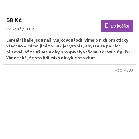
68 Kč
Do košíku
Měrná
22,67 Kč / 100 g
cena:
Cereální kaše jsou naší vlajkovou lodí. Víme o nich prakticky
všechno – mimo jiné to, jak je vyrobit, abyste se po nich
olizovali až za ušima a aby prospívaly vašemu zdraví a figuře.
Víme také, že sto lidí mívá obvykle sto chutí.
Kód:
4090