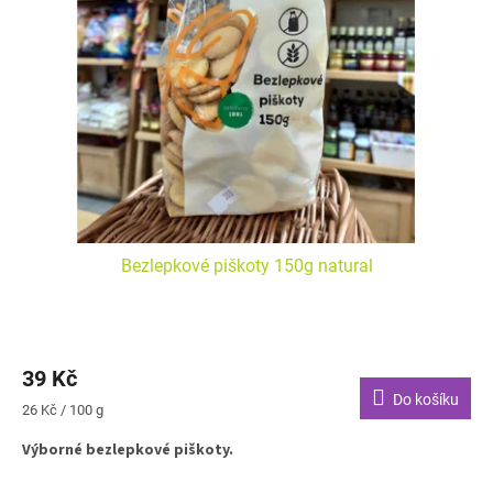
s
k
p
t
r
ů
o
d
u
k
t
ů
Bezlepkové piškoty 150g natural
39 Kč
Do košíku
Měrná
26 Kč / 100 g
cena:
Výborné bezlepkové piškoty.