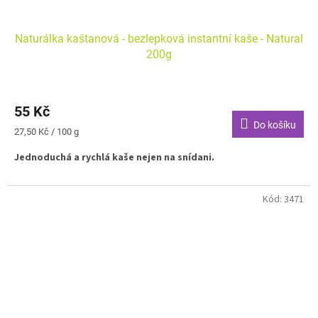
Naturálka kaštanová - bezlepková instantní kaše - Natural
200g
55 Kč
Do košíku
Měrná
27,50 Kč / 100 g
cena:
Jednoduchá a rychlá kaše nejen na snídani.
Kód:
3471