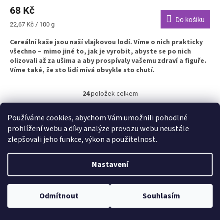
68 Kč
Do košíku
Měrná
22,67 Kč / 100 g
cena:
Cereální kaše jsou naší vlajkovou lodí. Víme o nich prakticky
všechno – mimo jiné to, jak je vyrobit, abyste se po nich
olizovali až za ušima a aby prospívaly vašemu zdraví a figuře.
Víme také, že sto lidí mívá obvykle sto chutí.
24
položek celkem
O
v
l
Používáme cookies, abychom Vám umožnili pohodlné
Zdravé potraviny pro děti. Široká nabídka potravin pro děti i dospělé. V
á
naší nabídce naleznete kaše, pyré sladkosti bez lepku i cukru.
prohlížení webu a díky analýze provozu webu neustále
d
zlepšovali jeho funkce, výkon a použitelnost.
a
Z
c
á
Shoptet.cz
Ze statku Dobříš
Certifikát BIO
í
Nastavení
p
p
a
r
t
v
Odmítnout
Souhlasím
í
k
Vytvořil Shoptet
y
v