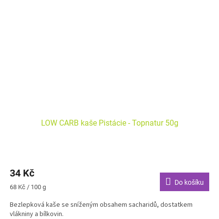
LOW CARB kaše Pistácie - Topnatur 50g
34 Kč
Do košíku
Měrná
68 Kč / 100 g
cena:
Bezlepková kaše se sníženým obsahem sacharidů, dostatkem
vlákniny a bílkovin.