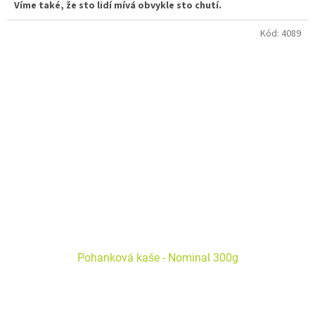
Víme také, že sto lidí mívá obvykle sto chutí.
oves, žito, ječné kroupy, pšenice, jáhly, kukuřičná krupice,
Kód:
4089
Složení
kukuřičné klíčky
Pohanková kaše - Nominal 300g