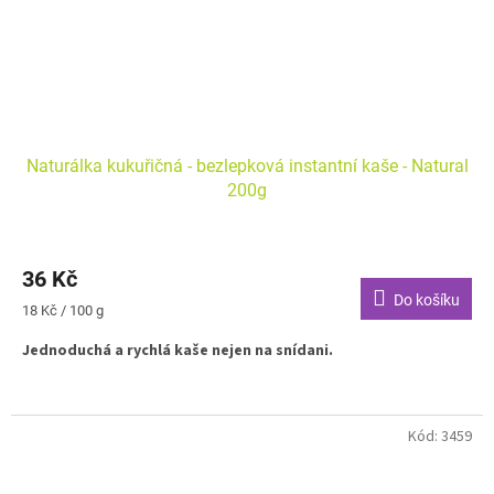
Naturálka kukuřičná - bezlepková instantní kaše - Natural
200g
36 Kč
Do košíku
Měrná
18 Kč / 100 g
cena:
Jednoduchá a rychlá kaše nejen na snídani.
Kód:
3459