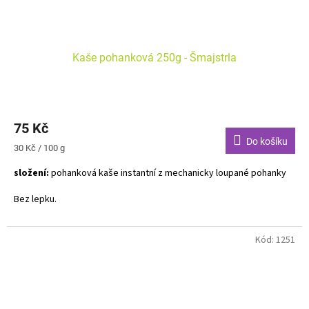
Kaše pohanková 250g - Šmajstrla
75 Kč
Do košíku
Měrná
30 Kč / 100 g
cena:
složení:
pohanková kaše instantní z mechanicky loupané pohanky
Bez lepku.
Kód:
1251