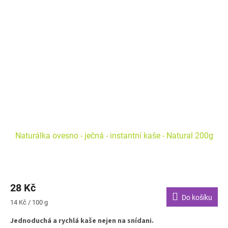
Naturálka ovesno - ječná - instantní kaše - Natural 200g
Průměrné
hodnocení
28 Kč
produktu
je
Do košíku
Měrná
14 Kč / 100 g
1,0
cena:
z
Jednoduchá a rychlá kaše nejen na snídani.
5