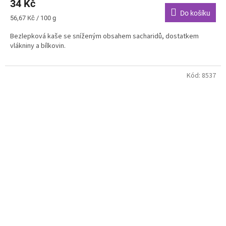
34 Kč
Do košíku
Měrná
56,67 Kč / 100 g
cena:
Bezlepková kaše se sníženým obsahem sacharidů, dostatkem
vlákniny a bílkovin.
Kód:
8537