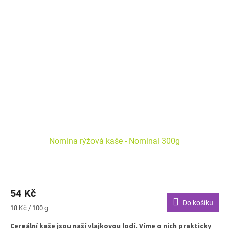
Nomina rýžová kaše - Nominal 300g
54 Kč
Do košíku
Měrná
18 Kč / 100 g
cena:
Cereální kaše jsou naší vlajkovou lodí. Víme o nich prakticky