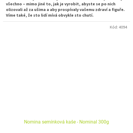
všechno – mimo jiné to, jak je vyrobit, abyste se po nich
olizovali až za ušima a aby prospívaly vašemu zdraví a figuře.
Víme také, že sto lidí mívá obvykle sto chutí.
Kód:
4094
Nomina semínková kaše - Nominal 300g