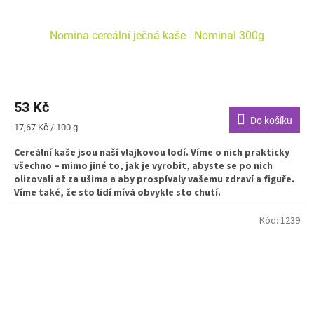
Nomina cereální ječná kaše - Nominal 300g
53 Kč
Do košíku
Měrná
17,67 Kč / 100 g
cena:
Cereální kaše jsou naší vlajkovou lodí. Víme o nich prakticky
všechno – mimo jiné to, jak je vyrobit, abyste se po nich
olizovali až za ušima a aby prospívaly vašemu zdraví a figuře.
Víme také, že sto lidí mívá obvykle sto chutí.
Kód:
1239