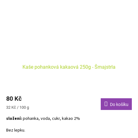
Kaše pohanková kakaová 250g - Šmajstrla
80 Kč
Do košíku
Měrná
32 Kč / 100 g
cena:
složení:
pohanka, voda, cukr, kakao 2%
Bez lepku.