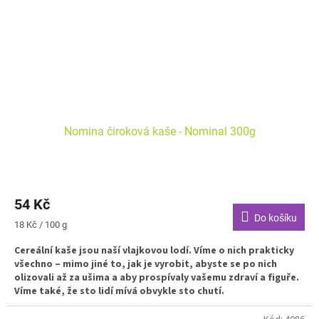
Nomina čiroková kaše - Nominal 300g
54 Kč
Do košíku
Měrná
18 Kč / 100 g
cena:
Cereální kaše jsou naší vlajkovou lodí. Víme o nich prakticky
všechno – mimo jiné to, jak je vyrobit, abyste se po nich
olizovali až za ušima a aby prospívaly vašemu zdraví a figuře.
Víme také, že sto lidí mívá obvykle sto chutí.