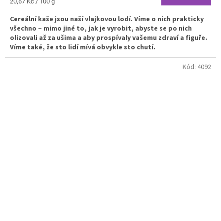
Měrná
20,67 Kč / 100 g
cena:
Cereální kaše jsou naší vlajkovou lodí. Víme o nich prakticky
všechno – mimo jiné to, jak je vyrobit, abyste se po nich
olizovali až za ušima a aby prospívaly vašemu zdraví a figuře.
Víme také, že sto lidí mívá obvykle sto chutí.
Kód:
4092