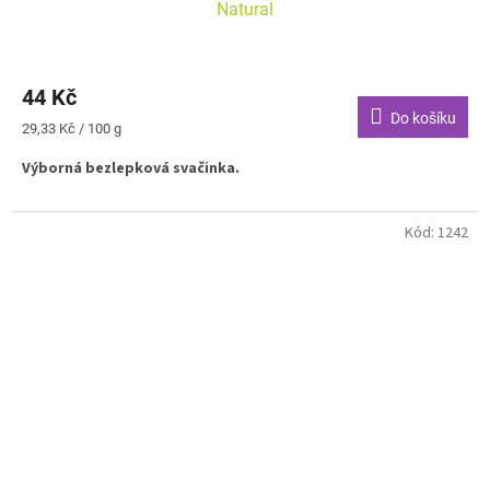
Natural
44 Kč
Do košíku
Měrná
29,33 Kč / 100 g
cena:
Výborná bezlepková svačinka.
Kód:
1242