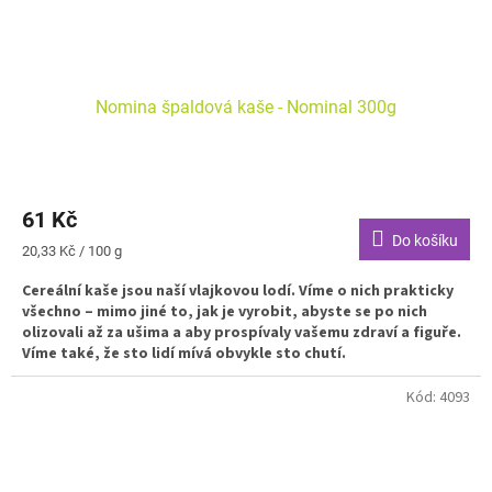
Nomina špaldová kaše - Nominal 300g
61 Kč
Do košíku
Měrná
20,33 Kč / 100 g
cena:
Cereální kaše jsou naší vlajkovou lodí. Víme o nich prakticky
všechno – mimo jiné to, jak je vyrobit, abyste se po nich
olizovali až za ušima a aby prospívaly vašemu zdraví a figuře.
Víme také, že sto lidí mívá obvykle sto chutí.
Kód:
4093