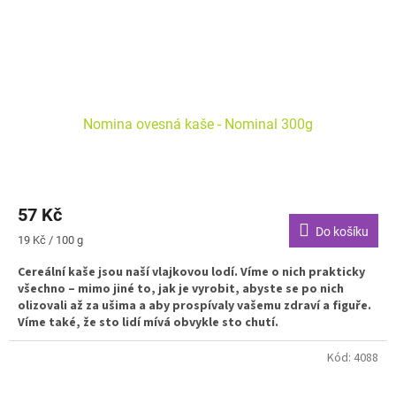
Nomina ovesná kaše - Nominal 300g
57 Kč
Do košíku
Měrná
19 Kč / 100 g
cena:
Cereální kaše jsou naší vlajkovou lodí. Víme o nich prakticky
všechno – mimo jiné to, jak je vyrobit, abyste se po nich
olizovali až za ušima a aby prospívaly vašemu zdraví a figuře.
Víme také, že sto lidí mívá obvykle sto chutí.
Kód:
4088