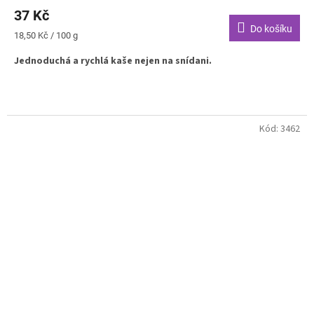
37 Kč
Do košíku
Měrná
18,50 Kč / 100 g
cena:
Jednoduchá a rychlá kaše nejen na snídani.
Kód:
3462