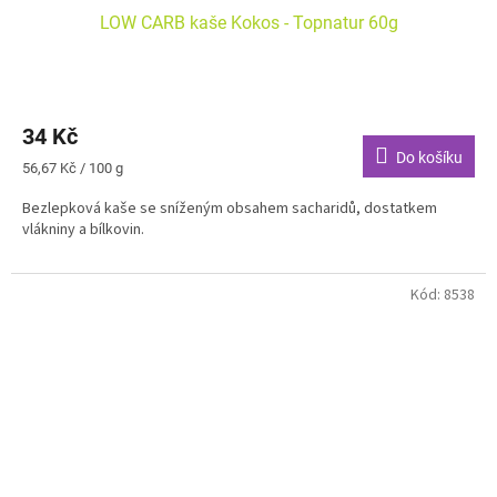
LOW CARB kaše Kokos - Topnatur 60g
34 Kč
Do košíku
Měrná
56,67 Kč / 100 g
cena:
Bezlepková kaše se sníženým obsahem sacharidů, dostatkem
vlákniny a bílkovin.
Kód:
8538