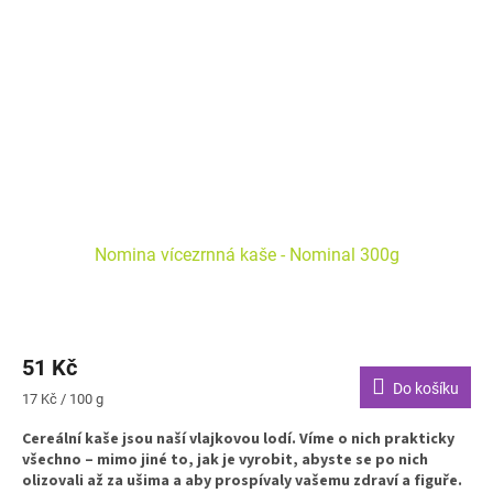
Nomina vícezrnná kaše - Nominal 300g
51 Kč
Do košíku
Měrná
17 Kč / 100 g
cena:
Cereální kaše jsou naší vlajkovou lodí. Víme o nich prakticky
všechno – mimo jiné to, jak je vyrobit, abyste se po nich
olizovali až za ušima a aby prospívaly vašemu zdraví a figuře.