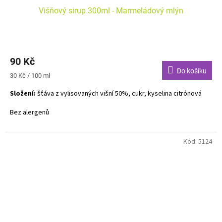
Višňový sirup 300ml - Marmeládový mlýn
90 Kč
Do košíku
Měrná
30 Kč / 100 ml
cena:
Složení:
šťáva z vylisovaných višní 50%, cukr, kyselina citrónová
Bez alergenů
Kód:
5124