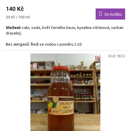
140 Kč
Do košíku
Měrná
20 Kč / 100 ml
cena:
Složení:
cukr, voda, květ černého bezu, kyselina citrónová, sorban
draselný.
Bez alergenů. Ředí se vodou v poměru 1:10.
Kód:
9832