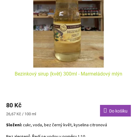
s
k
p
t
r
ů
o
d
u
k
t
ů
Bezinkový sirup (květ) 300ml - Marmeládový mlýn
80 Kč
Do košíku
Měrná
26,67 Kč / 100 ml
cena:
Složení:
cukr, voda, bez černý květ, kyselina citronová
Bez alergenů. Ředí se vodou v poměru 1:10.