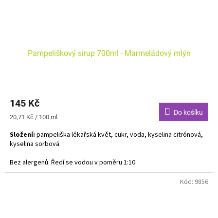
Pampeliškový sirup 700ml - Marmeládový mlýn
145 Kč
Do košíku
Měrná
20,71 Kč / 100 ml
cena:
Složení:
pampeliška lékařská květ, cukr, voda, kyselina citrónová,
kyselina sorbová
Bez alergenů. Ředí se vodou v poměru 1:10.
Kód:
9856