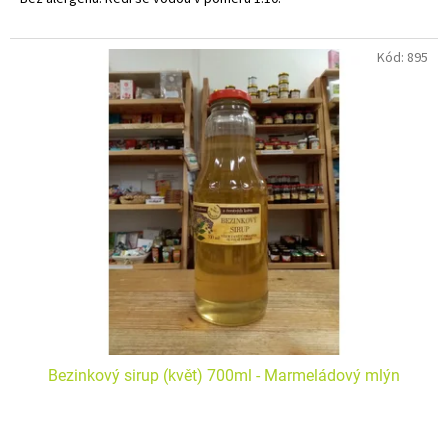
Kód:
895
Bezinkový sirup (květ) 700ml - Marmeládový mlýn