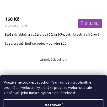
160 Kč
Do košíku
Měrná
22,86 Kč / 100 ml
cena:
Složení:
jablečná a zázvorová šťáva 50%, cukr, kyselina citrónová
Bez alergenů. Ředí se vodou v poměru 1:10.
19
položek celkem
O
v
l
Z
á
á
Shoptet.cz
Ze statku Dobříš
Certifikát BIO
d
p
Používáme cookies, abychom Vám umožnili pohodlné
a
a
prohlížení webu a díky analýze provozu webu neustále
c
t
zlepšovali jeho funkce, výkon a použitelnost.
í
í
p
Vytvořil Shoptet
r
Nastavení