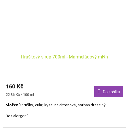
Hruškový sirup 700ml - Marmeládový mlýn
160 Kč
Do košíku
Měrná
22,86 Kč / 100 ml
cena:
Složení:
hrušky, cukr, kyselina citronová, sorban draselný
Bez alergenů