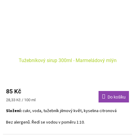
Tužebníkový sirup 300ml - Marmeládový mlýn
85 Kč
Do košíku
Měrná
28,33 Kč / 100 ml
cena:
Složení:
cukr, voda, tužebník jilmový květ, kyselina citronová
Bez alergenů. Ředí se vodou v poměru 1:10.