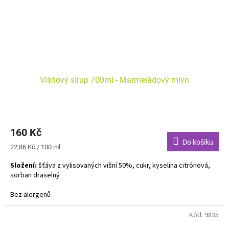
Višňový sirup 700ml - Marmeládový mlýn
160 Kč
Do košíku
Měrná
22,86 Kč / 100 ml
cena:
Složení:
šťáva z vylisovaných višní 50%, cukr, kyselina citrónová,
sorban draselný
Bez alergenů
Kód:
9835