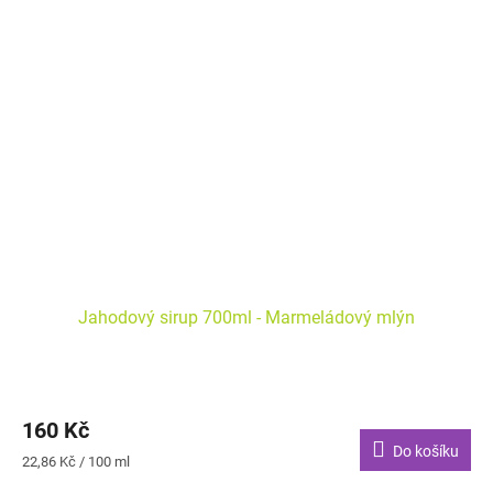
Jahodový sirup 700ml - Marmeládový mlýn
160 Kč
Do košíku
Měrná
22,86 Kč / 100 ml
cena: