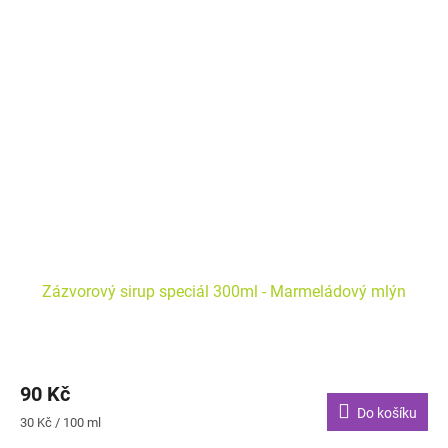
Zázvorový sirup speciál 300ml - Marmeládový mlýn
90 Kč
Do košíku
Měrná
30 Kč / 100 ml
cena: