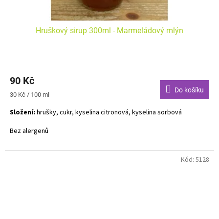
Hruškový sirup 300ml - Marmeládový mlýn
90 Kč
Do košíku
Měrná
30 Kč / 100 ml
cena:
Složení:
hrušky, cukr, kyselina citronová, kyselina sorbová
Bez alergenů
Kód:
5128