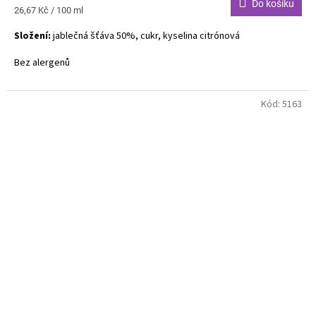
Do košíku
Měrná
26,67 Kč / 100 ml
cena:
Složení:
jablečná šťáva 50%, cukr, kyselina citrónová
Bez alergenů
Kód:
5163