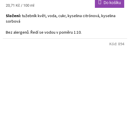
Do košíku
Měrná
20,71 Kč / 100 ml
cena:
Složení:
tužebník květ, voda, cukr, kyselina citrónová, kyselina
sorbová
Bez alergenů. Ředí se vodou v poměru 1:10.
Kód:
894