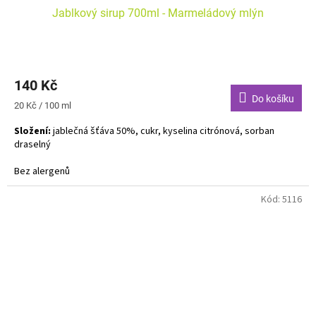
Jablkový sirup 700ml - Marmeládový mlýn
140 Kč
Do košíku
Měrná
20 Kč / 100 ml
cena:
Složení:
jablečná šťáva 50%, cukr, kyselina citrónová, sorban
draselný
Bez alergenů
Kód:
5116