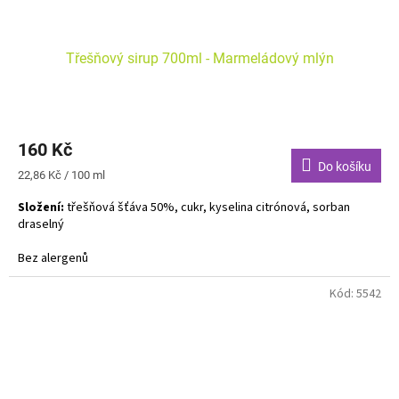
Třešňový sirup 700ml - Marmeládový mlýn
160 Kč
Do košíku
Měrná
22,86 Kč / 100 ml
cena:
Složení:
třešňová šťáva 50%, cukr, kyselina citrónová, sorban
draselný
Bez alergenů
Kód:
5542