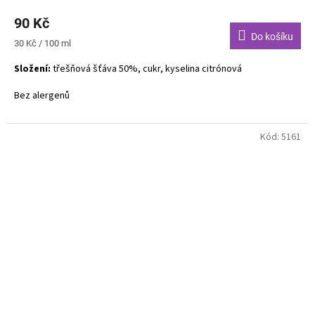
90 Kč
Do košíku
Měrná
30 Kč / 100 ml
cena:
Složení:
třešňová šťáva 50%, cukr, kyselina citrónová
Bez alergenů
Kód:
5161