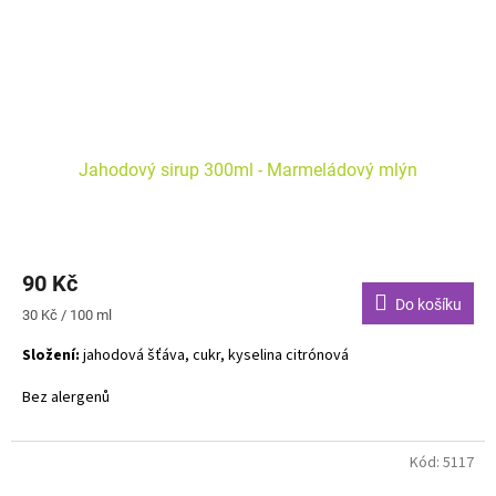
Jahodový sirup 300ml - Marmeládový mlýn
90 Kč
Do košíku
Měrná
30 Kč / 100 ml
cena:
Složení:
jahodová šťáva, cukr, kyselina citrónová
Bez alergenů
Kód:
5117