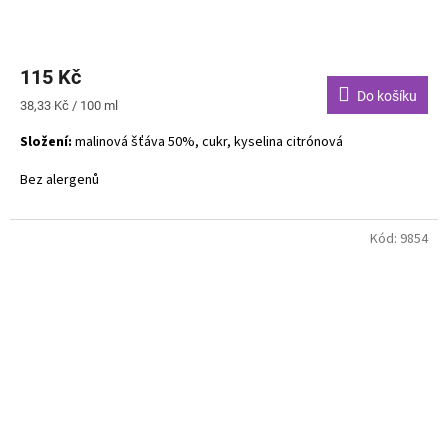
115 Kč
Do košíku
Měrná
38,33 Kč / 100 ml
cena:
Složení:
malinová šťáva 50%, cukr, kyselina citrónová
Bez alergenů
Kód:
9854