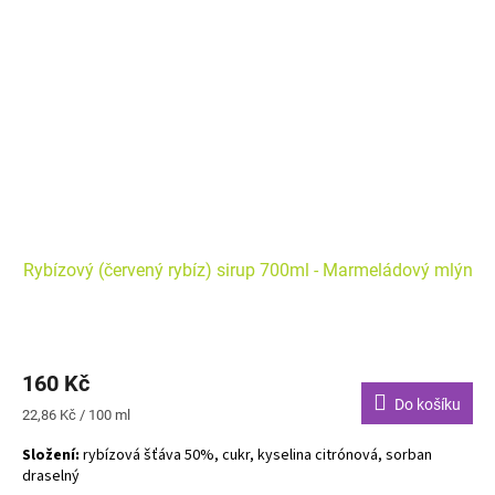
Rybízový (červený rybíz) sirup 700ml - Marmeládový mlýn
160 Kč
Do košíku
Měrná
22,86 Kč / 100 ml
cena:
Složení:
rybízová šťáva 50%, cukr, kyselina citrónová, sorban
draselný