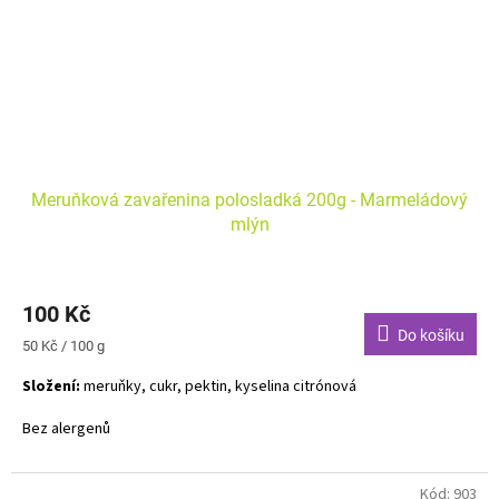
Meruňková zavařenina polosladká 200g - Marmeládový
mlýn
100 Kč
Do košíku
Měrná
50 Kč / 100 g
cena:
Složení:
meruňky, cukr, pektin, kyselina citrónová
Bez alergenů
Kód:
903