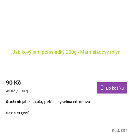
Jablkový jam polosladký 200g - Marmeládový mlýn
90 Kč
Do košíku
Měrná
45 Kč / 100 g
cena:
Složení:
jablka, cukr, pektin, kyselina citrónová
Bez alergenů
Kód:
897