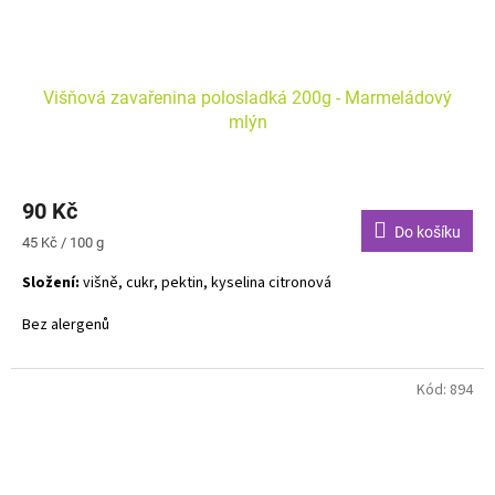
Višňová zavařenina polosladká 200g - Marmeládový
mlýn
90 Kč
Do košíku
Měrná
45 Kč / 100 g
cena:
Složení:
višně, cukr, pektin, kyselina citronová
Bez alergenů
Kód:
894