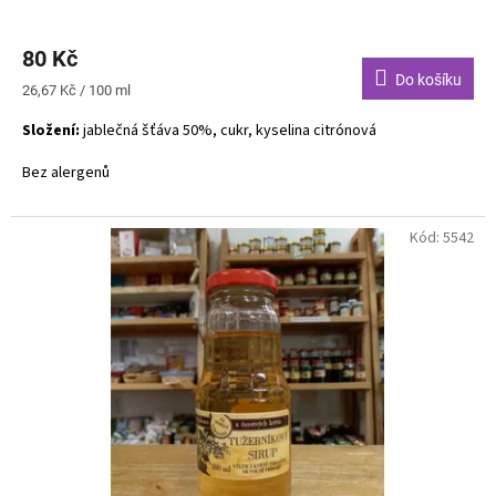
80 Kč
Do košíku
Měrná
26,67 Kč / 100 ml
cena:
Složení:
jablečná šťáva 50%, cukr, kyselina citrónová
Bez alergenů
Kód:
5542