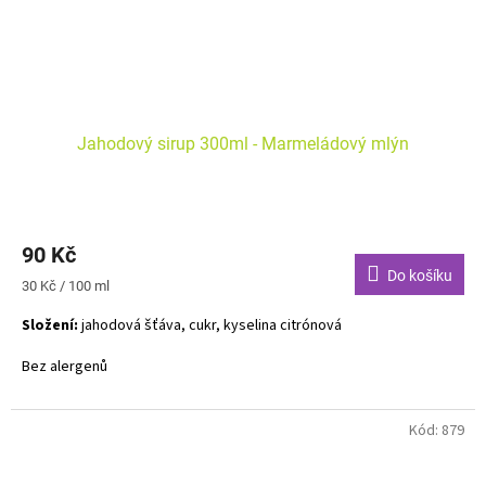
Jahodový sirup 300ml - Marmeládový mlýn
90 Kč
Do košíku
Měrná
30 Kč / 100 ml
cena:
Složení:
jahodová šťáva, cukr, kyselina citrónová
Bez alergenů
Kód:
879