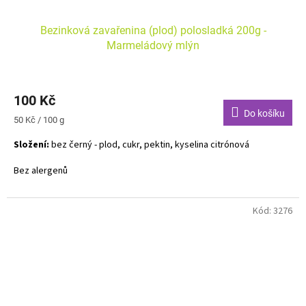
Bezinková zavařenina (plod) polosladká 200g -
Marmeládový mlýn
100 Kč
Do košíku
Měrná
50 Kč / 100 g
cena:
Složení:
bez černý - plod, cukr, pektin, kyselina citrónová
Bez alergenů
Kód:
3276