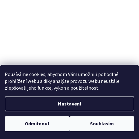
Hruškové powidlí 400g - Marmeládový mlýn
Používáme cookies, abychom Vám umožnili pohodlné
prohlížení webu a díky analýze provozu webu neustále
zlepšovali jeho funkce, výkon a použitelnost.
135 Kč
Nastavení
Do košíku
Měrná
33,75 Kč / 100 g
cena:
Složení:
100% hrušek
Odmítnout
Souhlasím
Bez alergenů