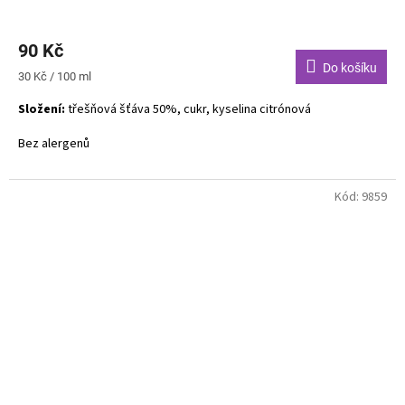
90 Kč
Do košíku
Měrná
30 Kč / 100 ml
cena:
Složení:
třešňová šťáva 50%, cukr, kyselina citrónová
Bez alergenů
Kód:
9859