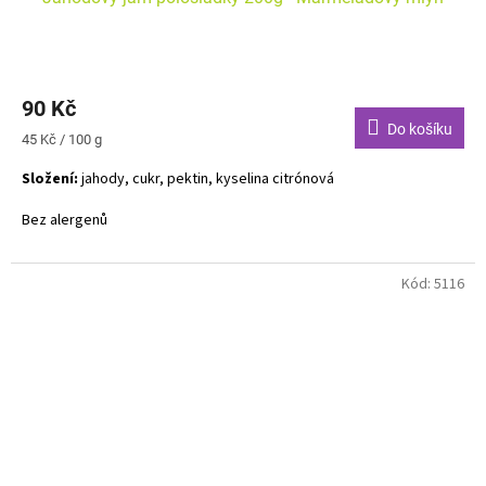
90 Kč
Do košíku
Měrná
45 Kč / 100 g
cena:
Složení:
jahody, cukr, pektin, kyselina citrónová
Bez alergenů
Kód:
5116