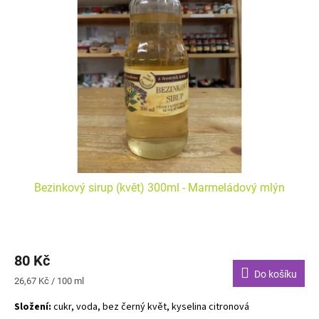
i
r
s
o
p
d
r
u
o
k
d
t
u
ů
k
t
ů
Bezinkový sirup (květ) 300ml - Marmeládový mlýn
80 Kč
Do košíku
Měrná
26,67 Kč / 100 ml
cena:
Složení:
cukr, voda, bez černý květ, kyselina citronová