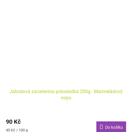
Jahodová zavařenina polosladká 200g - Marmeládový
mlýn
90 Kč
Do košíku
Měrná
45 Kč / 100 g