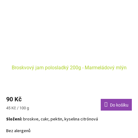
Broskvový jam polosladký 200g - Marmeládový mlýn
90 Kč
Do košíku
Měrná
45 Kč / 100 g
cena:
Složení:
broskve, cukr, pektin, kyselina citrónová
Bez alergenů