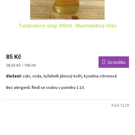
Tužebníkový sirup 300ml - Marmeládový mlýn
85 Kč
Do košíku
Měrná
28,33 Kč / 100 ml
cena:
Složení:
cukr, voda, tužebník jilmový květ, kyselina citronová
Bez alergenů. Ředí se vodou v poměru 1:10.
Kód:
5129