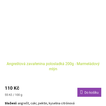
Angreštová zavařenina polosladká 200g - Marmeládový
mlýn
110 Kč
Do košíku
Měrná
55 Kč / 100 g
cena:
Složení:
angrešt, cukr, pektin, kyselina citrónová