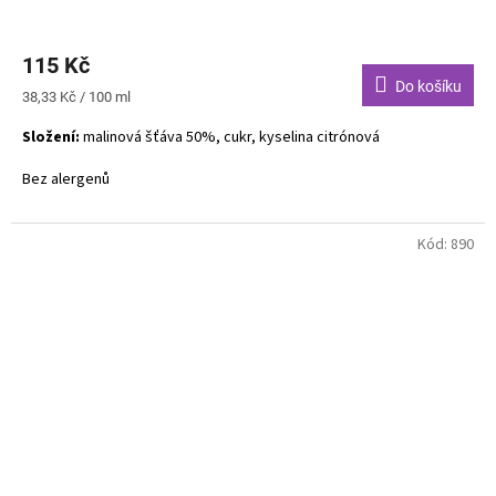
115 Kč
Do košíku
Měrná
38,33 Kč / 100 ml
cena:
Složení:
malinová šťáva 50%, cukr, kyselina citrónová
Bez alergenů
Kód:
890