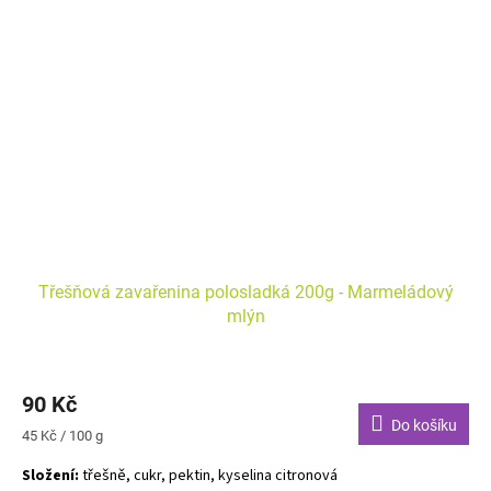
Třešňová zavařenina polosladká 200g - Marmeládový
mlýn
90 Kč
Do košíku
Měrná
45 Kč / 100 g
cena:
Složení:
třešně, cukr, pektin, kyselina citronová