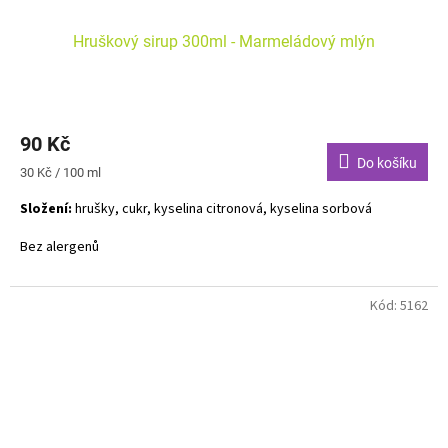
Hruškový sirup 300ml - Marmeládový mlýn
90 Kč
Do košíku
Měrná
30 Kč / 100 ml
cena:
Složení:
hrušky, cukr, kyselina citronová, kyselina sorbová
Bez alergenů
Kód:
5162