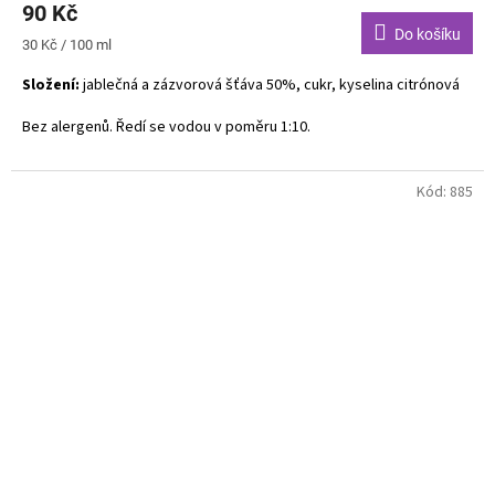
90 Kč
Do košíku
Měrná
30 Kč / 100 ml
cena:
Složení:
jablečná a zázvorová šťáva 50%, cukr, kyselina citrónová
Bez alergenů. Ředí se vodou v poměru 1:10.
Kód:
885