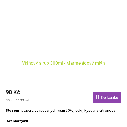
Višňový sirup 300ml - Marmeládový mlýn
90 Kč
Do košíku
Měrná
30 Kč / 100 ml
cena:
Složení:
šťáva z vylisovaných višní 50%, cukr, kyselina citrónová
Bez alergenů