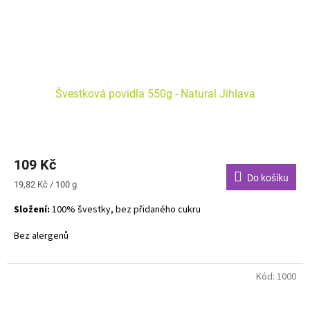
Švestková povidla 550g - Natural Jihlava
109 Kč
Do košíku
Měrná
19,82 Kč / 100 g
cena:
Složení:
100% švestky, bez přidaného cukru
Bez alergenů
Kód:
1000