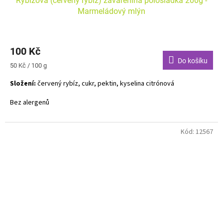
Rybízová (červený rybíz) zavařenina polosladká 200g -
Marmeládový mlýn
100 Kč
Do košíku
Měrná
50 Kč / 100 g
cena:
Složení:
červený rybíz, cukr, pektin, kyselina citrónová
Bez alergenů
Kód:
12567