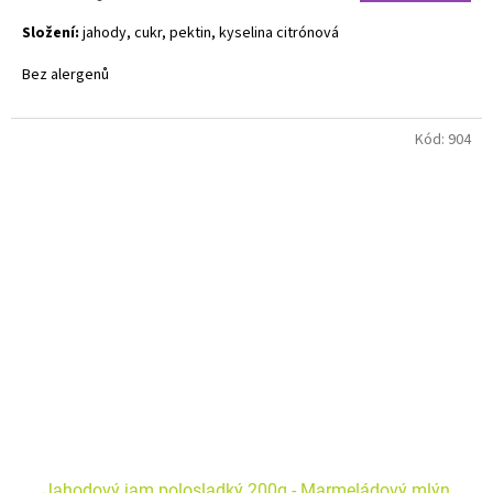
cena:
Složení:
jahody, cukr, pektin, kyselina citrónová
Bez alergenů
Kód:
904
Jahodový jam polosladký 200g - Marmeládový mlýn