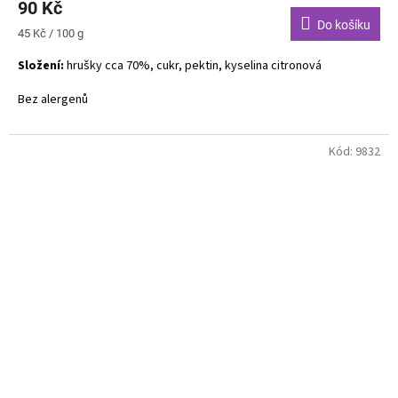
90 Kč
Do košíku
Měrná
45 Kč / 100 g
cena:
Složení:
hrušky cca 70%, cukr, pektin, kyselina citronová
Bez alergenů
Kód:
9832