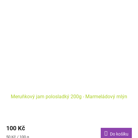
Meruňkový jam polosladký 200g - Marmeládový mlýn
100 Kč
Do košíku
Měrná
50 Kč / 100 g