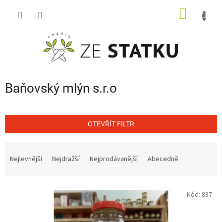
Přejít
NÁKUP
na
obsah
KOŠÍK
Baňovský mlýn s.r.o
OTEVŘÍT FILTR
Ř
a
Nejlevnější
Nejdražší
Nejprodávanější
Abecedně
z
e
V
n
Kód:
887
ý
í
p
p