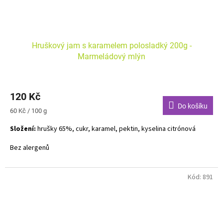
Hruškový jam s karamelem polosladký 200g -
Marmeládový mlýn
120 Kč
Do košíku
Měrná
60 Kč / 100 g
cena:
Složení:
hrušky 65%, cukr, karamel, pektin, kyselina citrónová
Bez alergenů
Kód:
891