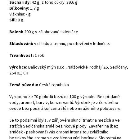
Sacharidy:
42 g, z toho cukry: 39,6 g
Bílkoviny:
1,7 g
Vláknina: - g
Sůl:
0 g
Balení:
200 g v zálohované skleničce
Skladování:
v chladu a temnu, po otevření v ledničce.
Trvanlivost:
1 rok
Výrobce:
Baňovský mlýn s.r.o., Nalžovické Podhájí 26, Sedlčany,
264 01, ČR
Země původu:
Česká republika
Vyrobeno ze 70 g plodů bezu na 100 g výrobku. Bez přidané
vody, aromat, barviv, konzervantů. Výrobek je z čerstvého
ovoce bez použití koncentrátů nebo mraženého polotovaru.
Je to podzimní idyla, v zářijovém slunci trhat na mezích a ve
stržích Sedlčanska zralé bezinkové plody. Zavařenina (bez
zrníček - pasírovaná) vás ohromí intenzitou zvláštního
bezinkového aroma se vzdálenou vůní borůvek. Skvostná na