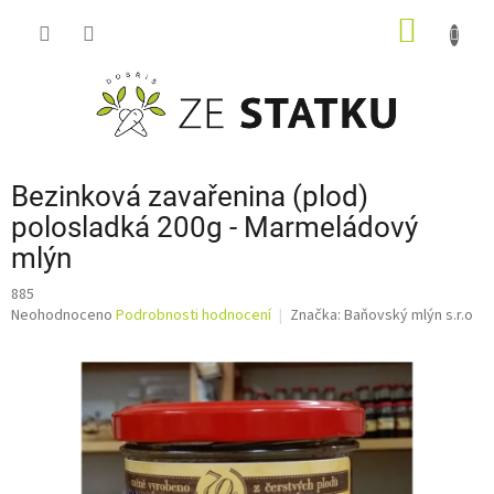
Přejít
NÁKUP
na
obsah
KOŠÍK
Bezinková zavařenina (plod)
polosladká 200g - Marmeládový
mlýn
885
Průměrné
Neohodnoceno
Podrobnosti hodnocení
Značka:
Baňovský mlýn s.r.o
hodnocení
produktu
je
0,0
z
5
hvězdiček.