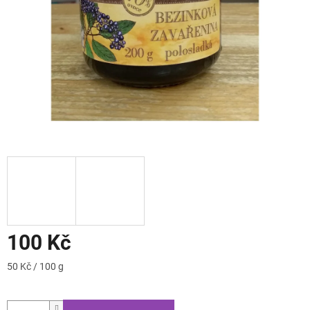
100 Kč
Měrná
50 Kč / 100 g
cena: