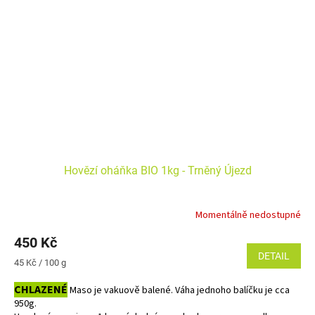
Hovězí oháňka BIO 1kg - Trněný Újezd
Momentálně nedostupné
450 Kč
DETAIL
Měrná
45 Kč / 100 g
cena:
CHLAZENÉ
Maso je vakuově balené. Váha jednoho balíčku je cca
950g.