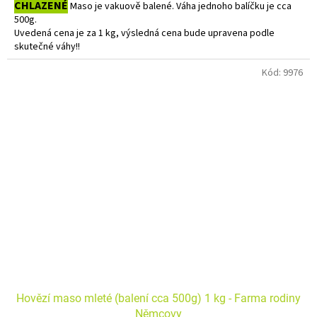
CHLAZENÉ
Maso je vakuově balené. Váha jednoho balíčku je cca
500g.
Uvedená cena je za 1 kg, výsledná cena bude upravena podle
skutečné váhy!!
Do košíku vkládejte počet balení.
Kód:
9976
Hovězí maso mleté (balení cca 500g) 1 kg - Farma rodiny
Němcovy