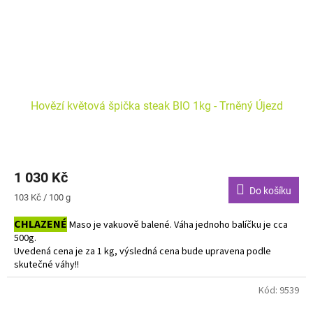
Hovězí květová špička steak BIO 1kg - Trněný Újezd
1 030 Kč
Do košíku
Měrná
103 Kč / 100 g
cena:
CHLAZENÉ
Maso je vakuově balené. Váha jednoho balíčku je cca
500g.
Uvedená cena je za 1 kg, výsledná cena bude upravena podle
skutečné váhy!!
Do košíku vkládejte počet balení.
Kód:
9539