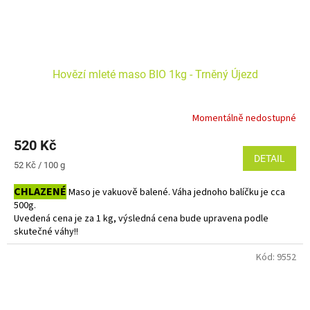
Hovězí mleté maso BIO 1kg - Trněný Újezd
Momentálně nedostupné
520 Kč
DETAIL
Měrná
52 Kč / 100 g
cena:
CHLAZENÉ
Maso je vakuově balené. Váha jednoho balíčku je cca
500g.
Uvedená cena je za 1 kg, výsledná cena bude upravena podle
skutečné váhy!!
Do košíku vkládejte počet balení.
Kód:
9552