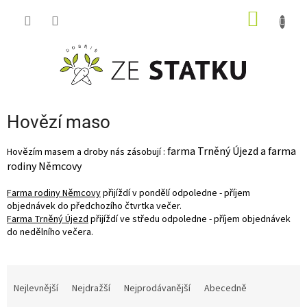
Přejít
NÁKUP
na
obsah
KOŠÍK
Hovězí maso
farma Trněný Újezd a farma
Hovězím masem a droby nás zásobují :
rodiny Němcovy
Farma rodiny Němcovy
přijíždí v pondělí odpoledne - příjem
objednávek do předchozího čtvrtka večer.
Farma Trněný Újezd
přijíždí ve středu odpoledne - příjem objednávek
do nedělního večera.
Ř
a
Nejlevnější
Nejdražší
Nejprodávanější
Abecedně
z