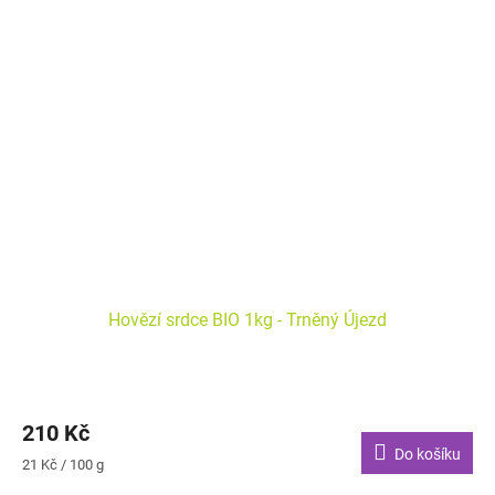
Hovězí srdce BIO 1kg - Trněný Újezd
210 Kč
Do košíku
Měrná
21 Kč / 100 g
cena: