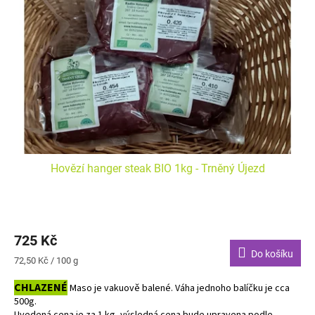
Hovězí hanger steak BIO 1kg - Trněný Újezd
725 Kč
Do košíku
Měrná
72,50 Kč / 100 g
cena:
CHLAZENÉ
Maso je vakuově balené. Váha jednoho balíčku je cca
500g.
Uvedená cena je za 1 kg, výsledná cena bude upravena podle