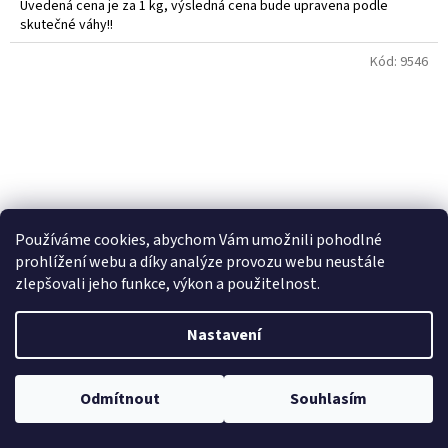
Uvedená cena je za 1 kg, výsledná cena bude upravena podle
skutečné váhy!!
Do košíku vkládejte počet balení.
Kód:
9546
Používáme cookies, abychom Vám umožnili pohodlné
prohlížení webu a díky analýze provozu webu neustále
zlepšovali jeho funkce, výkon a použitelnost.
Nastavení
Hovězí zadní - kýta váleček BIO 1kg - Trněný Újezd
Odmítnout
Souhlasím