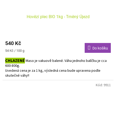
Hovězí plec BIO 1kg - Trněný Újezd
540 Kč
Do košíku
Měrná
54 Kč / 100 g
cena:
CHLAZENÉ
Maso je vakuově balené. Váha jednoho balíčku je cca
600-800g.
Uvedená cena je za 1 kg, výsledná cena bude upravena podle
skutečné váhy!!
Do košíku vkládejte počet balení.
Kód:
9911