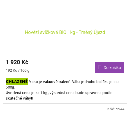
Hovězí svíčková BIO 1kg - Trněný Újezd
1 920 Kč
Do košíku
Měrná
192 Kč / 100 g
cena:
CHLAZENÉ
Maso je vakuově balené. Váha jednoho balíčku je cca
500g.
Uvedená cena je za 1 kg, výsledná cena bude upravena podle
skutečné váhy!!
Do košíku vkládejte počet balení.
Kód:
9544