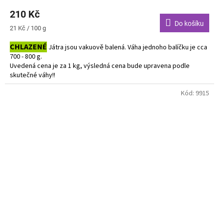
210 Kč
Do košíku
Měrná
21 Kč / 100 g
cena:
CHLAZENÉ
Játra jsou vakuově balená. Váha jednoho balíčku je cca
700 - 800 g.
Uvedená cena je za 1 kg, výsledná cena bude upravena podle
skutečné váhy!!
Do košíku vkládejte počet balení.
Kód:
9915