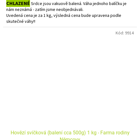
CHLAZENÉ
Srdce jsou vakuově balená. Váha jednoho balíčku je
nám neznámá - zatím jsme neobjednávali.
Uvedená cena je za 1 kg, výsledná cena bude upravena podle
skutečné váhy!!
Do košíku vkládejte počet balení.
Kód:
9914
Hovězí svíčková (balení cca 500g) 1 kg - Farma rodiny
Němcovy