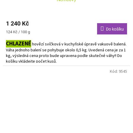
1 240 Kč
Do košíku
Měrná
124 Kč / 100 g
cena:
CHLAZENÉ
hovězí svíčková v kuchyňské úpravě vakuově balená.
Váha jednoho balení se pohybuje okolo 0,5 kg. Uvedená cena je za 1
kg, výsledná cena proto bude upravena podle skutečné váhy!! Do
košíku vkládejte počet kusů.
Kód:
9545