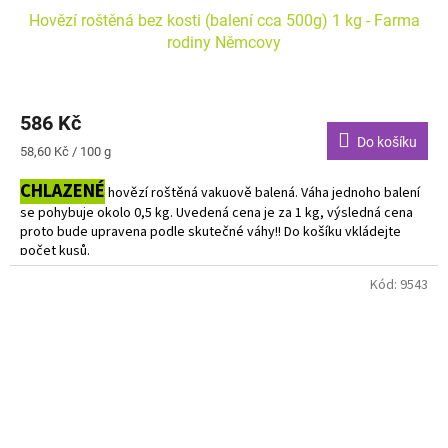
Hovězí roštěná bez kosti (balení cca 500g) 1 kg - Farma
rodiny Němcovy
586 Kč
Do košíku
Měrná
58,60 Kč / 100 g
cena:
CHLAZENÉ
hovězí roštěná vakuově balená. Váha jednoho balení
se pohybuje okolo 0,5 kg. Uvedená cena je za 1 kg, výsledná cena
proto bude upravena podle skutečné váhy!! Do košíku vkládejte
počet kusů.
Kód:
9543