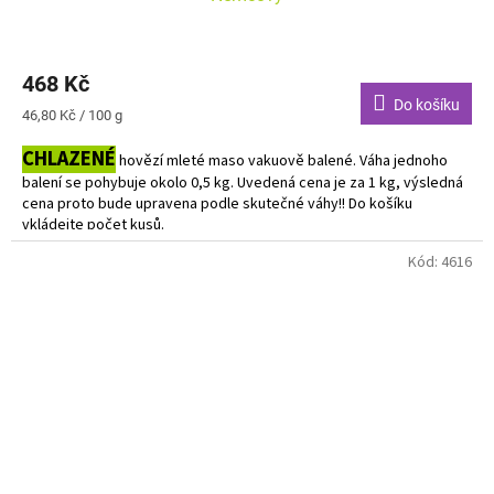
468 Kč
Do košíku
Měrná
46,80 Kč / 100 g
cena:
CHLAZENÉ
hovězí mleté maso vakuově balené. Váha jednoho
balení se pohybuje okolo 0,5 kg. Uvedená cena je za 1 kg, výsledná
cena proto bude upravena podle skutečné váhy!! Do košíku
vkládejte počet kusů.
Kód:
4616