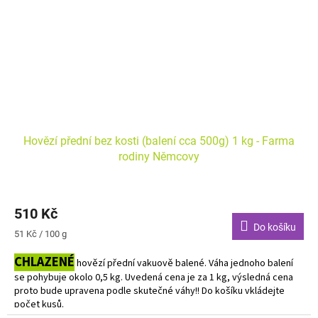
Hovězí přední bez kosti (balení cca 500g) 1 kg - Farma
rodiny Němcovy
510 Kč
Do košíku
Měrná
51 Kč / 100 g
cena:
CHLAZENÉ
hovězí přední vakuově balené. Váha jednoho balení
se pohybuje okolo 0,5 kg. Uvedená cena je za 1 kg, výsledná cena
proto bude upravena podle skutečné váhy!! Do košíku vkládejte
počet kusů.