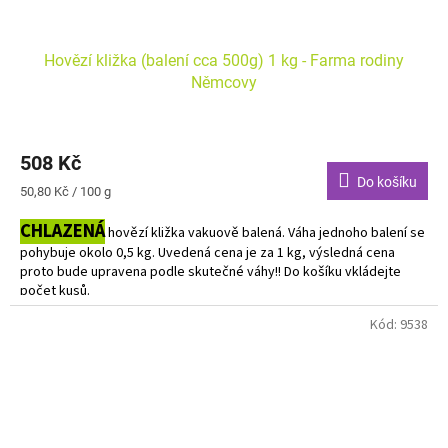
Hovězí kližka (balení cca 500g) 1 kg - Farma rodiny
Němcovy
508 Kč
Do košíku
Měrná
50,80 Kč / 100 g
cena:
CHLAZENÁ
hovězí kližka vakuově balená. Váha jednoho balení se
pohybuje okolo 0,5 kg. Uvedená cena je za 1 kg, výsledná cena
proto bude upravena podle skutečné váhy!! Do košíku vkládejte
počet kusů.
Kód:
9538