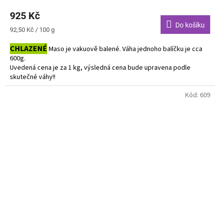
925 Kč
Do košíku
Měrná
92,50 Kč / 100 g
cena:
CHLAZENÉ
Maso je vakuově balené. Váha jednoho balíčku je cca
600g.
Uvedená cena je za 1 kg, výsledná cena bude upravena podle
skutečné váhy!!
Do košíku vkládejte počet balení.
Kód:
609