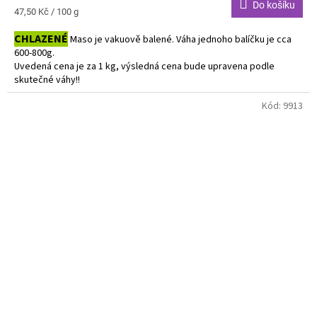
Do košíku
Měrná
47,50 Kč / 100 g
cena:
CHLAZENÉ
Maso je vakuově balené. Váha jednoho balíčku je cca
600-800g.
Uvedená cena je za 1 kg, výsledná cena bude upravena podle
skutečné váhy!!
Do košíku vkládejte počet balení.
Kód:
9913