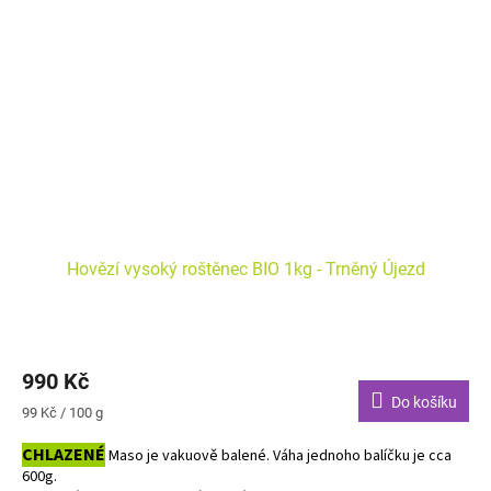
Hovězí vysoký roštěnec BIO 1kg - Trněný Újezd
990 Kč
Do košíku
Měrná
99 Kč / 100 g
cena:
CHLAZENÉ
Maso je vakuově balené. Váha jednoho balíčku je cca
600g.