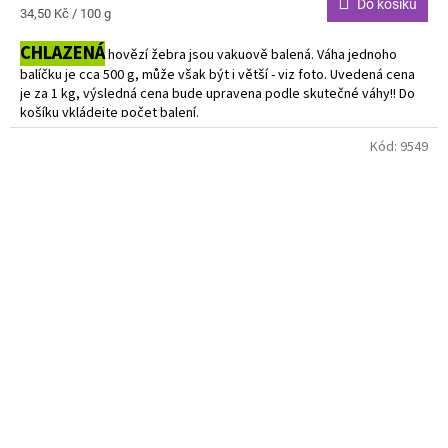
Do košíku
Měrná
34,50 Kč / 100 g
cena:
CHLAZENÁ
hovězí žebra jsou vakuově balená. Váha jednoho
balíčku je cca 500 g, může však být i větší - viz foto.
Uvedená cena
je za 1 kg, výsledná cena bude upravena podle skutečné váhy!! D
o
košíku vkládejte počet balení.
Kód:
9549