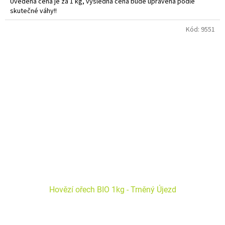
Uvedená cena je za 1 kg, výsledná cena bude upravena podle
skutečné váhy!!
Do košíku vkládejte počet balení.
Kód:
9551
Hovězí ořech BIO 1kg - Trněný Újezd