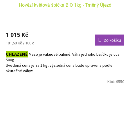
Hovězí květová špička BIO 1kg - Trněný Újezd
1 015 Kč
Do košíku
Měrná
101,50 Kč / 100 g
cena:
CHLAZENÉ
Maso je vakuově balené. Váha jednoho balíčku je cca
500g.
Uvedená cena je za 1 kg, výsledná cena bude upravena podle
skutečné váhy!!
Do košíku vkládejte počet balení.
Kód:
9550