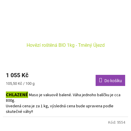
Hovězí roštěná BIO 1kg - Trněný Újezd
1 055 Kč
Do košíku
Měrná
105,50 Kč / 100 g
cena:
CHLAZENÉ
Maso je vakuově balené. Váha jednoho balíčku je cca
800g.
Uvedená cena je za 1 kg, výsledná cena bude upravena podle
skutečné váhy!!
Do košíku vkládejte počet balení.
Kód:
9554