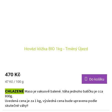
Hovězí kližka BIO 1kg - Trněný Újezd
470 Kč
Do košíku
Měrná
47 Kč / 100 g
cena:
CHLAZENÉ
Maso je vakuově balené. Váha jednoho balíčku je cca
800g.
Uvedená cena je za 1 kg, výsledná cena bude upravena podle
skutečné váhy!!
Do košíku vkládejte počet balení.