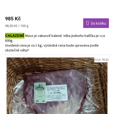
985 Kč
Do košíku
Měrná
98,50 Kč / 100 g
cena:
CHLAZENÉ
Maso je vakuově balené. Váha jednoho balíčku je cca
800g.
Uvedená cena je za 1 kg, výsledná cena bude upravena podle
skutečné váhy!!
Do košíku vkládejte počet balení.
Kód:
9541