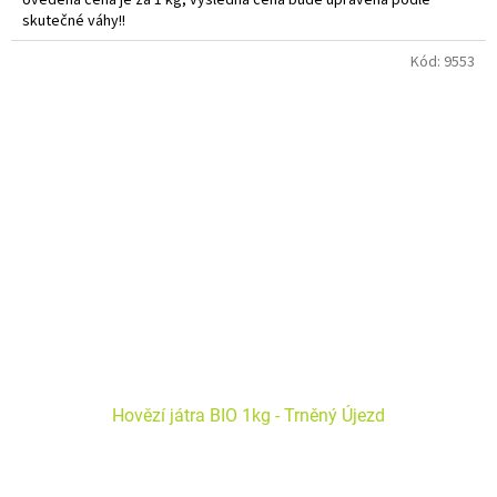
skutečné váhy!!
Do košíku vkládejte počet balení.
Kód:
9553
Hovězí játra BIO 1kg - Trněný Újezd