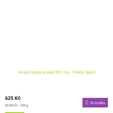
Hovězí loupaná plec BIO 1kg - Trněný Újezd
625 Kč
Do košíku
Měrná
62,50 Kč / 100 g
cena: