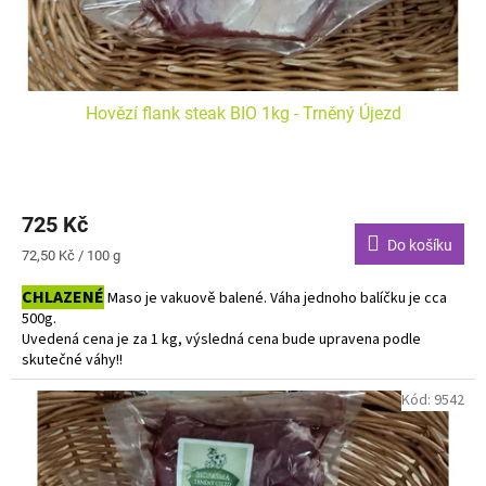
Hovězí flank steak BIO 1kg - Trněný Újezd
725 Kč
Do košíku
Měrná
72,50 Kč / 100 g
cena:
CHLAZENÉ
Maso je vakuově balené. Váha jednoho balíčku je cca
500g.
Uvedená cena je za 1 kg, výsledná cena bude upravena podle
skutečné váhy!!
Do košíku vkládejte počet balení.
Kód:
9542