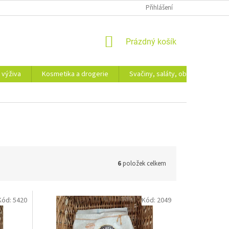
Přihlášení
NÁKUPNÍ
Prázdný košík
KOŠÍK
 výživa
Kosmetika a drogerie
Svačiny, saláty, obědy
Dá
6
položek celkem
Kód:
5420
Kód:
2049