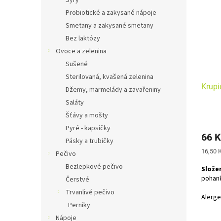
Sýry
Probiotické a zakysané nápoje
Smetany a zakysané smetany
Bez laktózy
Ovoce a zelenina
Sušené
Sterilovaná, kvašená zelenina
Krupi
Džemy, marmelády a zavařeniny
Saláty
Šťávy a mošty
Průmě
Pyré - kapsičky
hodno
66 K
produ
Pásky a trubičky
je
Měrná
16,50 K
Pečivo
2,0
cena:
z
Bezlepkové pečivo
Složen
5
pohan
Čerstvé
hvězdi
Trvanlivé pečivo
Alerge
Perníky
Nápoje