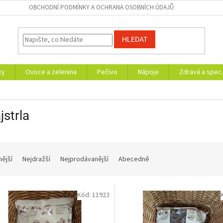
OBCHODNÍ PODMÍNKY A OCHRANA OSOBNÍCH ÚDAJŮ
HLEDAT
ky
Ovoce a zelenina
Pečivo
Nápoje
Zdravá a spec.
strla
nější
Nejdražší
Nejprodávanější
Abecedně
Kód:
11923