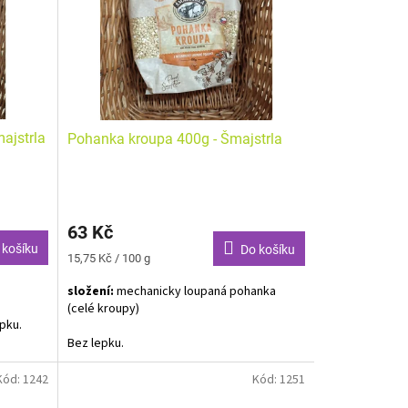
ajstrla
Pohanka kroupa 400g - Šmajstrla
Průměrné
hodnocení
63 Kč
produktu
je
 košíku
Do košíku
Měrná
15,75 Kč / 100 g
5,0
cena:
z
složení:
mechanicky loupaná pohanka
5
(celé kroupy)
hvězdiček.
pku.
Bez lepku.
Kód:
1242
Kód:
1251