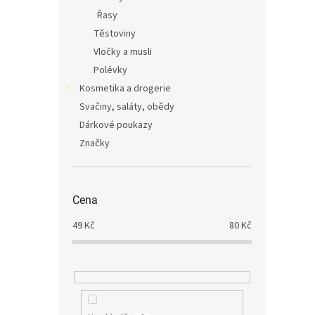
Řasy
Těstoviny
Vločky a musli
Polévky
Kosmetika a drogerie
Svačiny, saláty, obědy
Dárkové poukazy
Značky
Cena
49
Kč
80
Kč