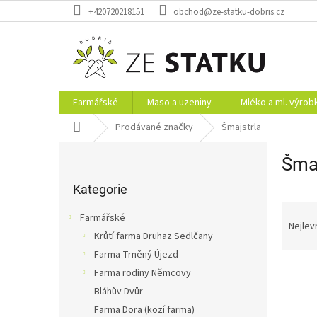
Přejít
+420720218151
obchod@ze-statku-dobris.cz
na
obsah
Farmářské
Maso a uzeniny
Mléko a ml. výrob
Domů
Prodávané značky
Šmajstrla
P
Šmaj
o
Přeskočit
s
kategorie
Kategorie
t
Ř
r
Farmářské
a
a
Nejlev
Krůtí farma Druhaz Sedlčany
z
n
Farma Trněný Újezd
e
n
V
n
í
Farma rodiny Němcovy
ý
í
p
Bláhův Dvůr
p
p
a
Farma Dora (kozí farma)