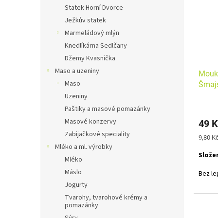
i
r
n
Statek Horní Dvorce
s
o
e
Ježkův statek
p
d
l
r
u
Marmeládový mlýn
o
k
Knedlíkárna Sedlčany
d
t
Džemy Kvasnička
u
ů
Maso a uzeniny
Mouka
k
Maso
Šmajs
t
ů
Uzeniny
Paštiky a masové pomazánky
Masové konzervy
49 K
Zabijačkové speciality
Měrná
9,80 Kč
cena:
Mléko a ml. výrobky
Složen
Mléko
Máslo
Bez le
Jogurty
Tvarohy, tvarohové krémy a
pomazánky