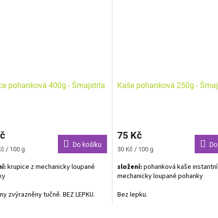
ce pohanková 400g - Šmajstrla
Kaše pohanková 250g - Šmaj
rné
cení
č
75 Kč
ktu
Do košíku
Do
Měrná
č / 100 g
30 Kč / 100 g
cena:
í:
krupice z mechanicky loupané
složení:
pohanková kaše instantní
ky
mechanicky loupané pohanky
ček.
ny zvýrazněny tučně. BEZ LEPKU.
Bez lepku.
O