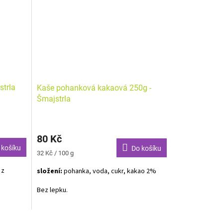
strla
Kaše pohanková kakaová 250g -
Šmajstrla
80 Kč
 košíku
Do košíku
Měrná
32 Kč / 100 g
cena:
 z
složení:
pohanka, voda, cukr, kakao 2%
Bez lepku.