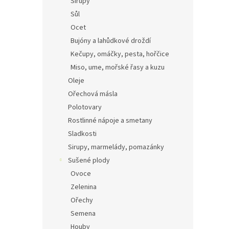
Sirupy
Sůl
Ocet
Bujóny a lahůdkové droždí
Kečupy, omáčky, pesta, hořčice
Miso, ume, mořské řasy a kuzu
Oleje
Ořechová másla
Polotovary
Rostlinné nápoje a smetany
Sladkosti
Sirupy, marmelády, pomazánky
Sušené plody
Ovoce
Zelenina
Ořechy
Semena
Houby