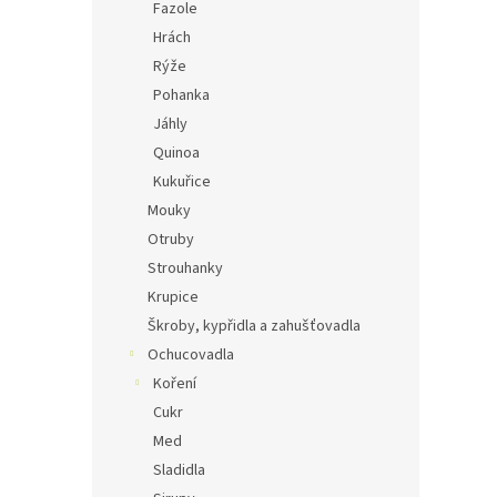
Fazole
Hrách
Rýže
Pohanka
Jáhly
Quinoa
Kukuřice
Mouky
Otruby
Strouhanky
Krupice
Škroby, kypřidla a zahušťovadla
Ochucovadla
Koření
Cukr
Med
Sladidla