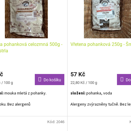
 pohanková celozrnná 500g -
Vřetena pohanková 250g - Šm
trla
č
57 Kč
Do košíku
Do
Měrná
 / 100 g
22,80 Kč / 100 g
cena:
í:
mouka mletá z pohanky.
složení:
pohanka, voda
pku. Bez alergenů
Alergeny zvýrazněny tučně. Bez le
Kód:
2046