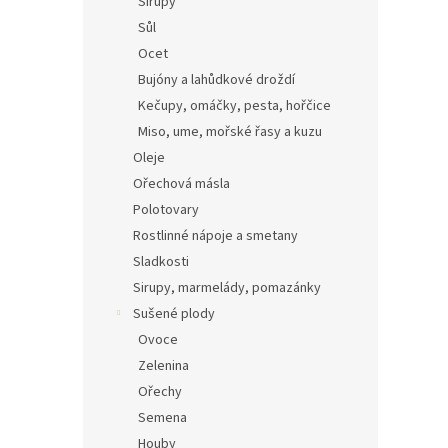
Sirupy
Sůl
Ocet
Bujóny a lahůdkové droždí
Kečupy, omáčky, pesta, hořčice
Miso, ume, mořské řasy a kuzu
Oleje
Ořechová másla
Polotovary
Rostlinné nápoje a smetany
Sladkosti
Sirupy, marmelády, pomazánky
Sušené plody
Ovoce
Zelenina
Ořechy
Semena
Houby