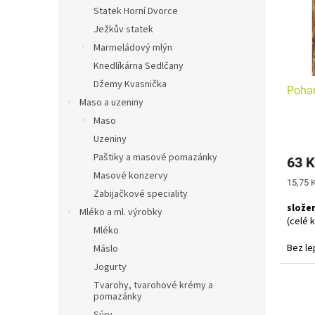
s
o
n
Statek Horní Dvorce
p
d
e
Ježkův statek
r
u
l
o
k
Marmeládový mlýn
d
t
Knedlíkárna Sedlčany
u
ů
Džemy Kvasnička
Pohan
k
Maso a uzeniny
t
Maso
ů
Průmě
Uzeniny
hodno
Paštiky a masové pomazánky
63 K
produ
Masové konzervy
je
Měrná
15,75 K
5,0
Zabijačkové speciality
cena:
z
složen
Mléko a ml. výrobky
5
(celé 
hvězdi
Mléko
Bez le
Máslo
Jogurty
Tvarohy, tvarohové krémy a
pomazánky