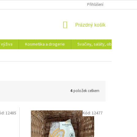
Přihlášení
NÁKUPNÍ
Prázdný košík
KOŠÍK
 výživa
Kosmetika a drogerie
Svačiny, saláty, obědy
Dá
4
položek celkem
ód:
12485
Kód:
12477