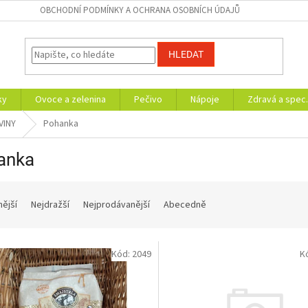
OBCHODNÍ PODMÍNKY A OCHRANA OSOBNÍCH ÚDAJŮ
HLEDAT
ky
Ovoce a zelenina
Pečivo
Nápoje
Zdravá a spec.
VINY
Pohanka
anka
nější
Nejdražší
Nejprodávanější
Abecedně
Kód:
2049
K