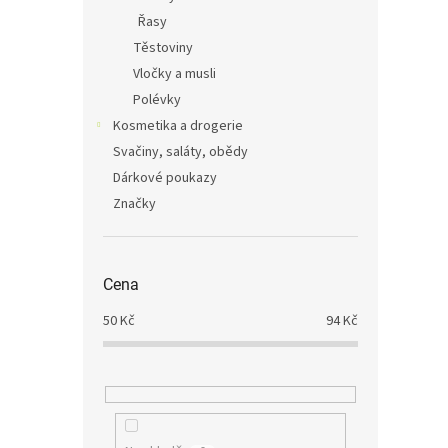
Řasy
Těstoviny
Vločky a musli
Polévky
Kosmetika a drogerie
Svačiny, saláty, obědy
Dárkové poukazy
Značky
Cena
50
Kč
94
Kč