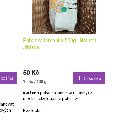
Pohanka lámanka 500g - Natural
Jihlava
50 Kč
 košíku
Do košíku
Měrná
10 Kč / 100 g
cena:
složení:
pohanka lámanka (zlomky) z
mechanicky loupané pohanky
sahovat
kových
Bez lepku.