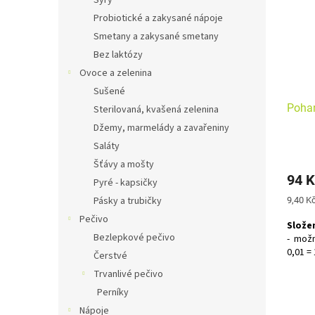
Sýry
Probiotické a zakysané nápoje
Smetany a zakysané smetany
Bez laktózy
Ovoce a zelenina
Sušené
Poha
Sterilovaná, kvašená zelenina
Džemy, marmelády a zavařeniny
Saláty
Šťávy a mošty
94 K
Pyré - kapsičky
Pásky a trubičky
Měrná
9,40 Kč
cena:
Pečivo
Složen
Bezlepkové pečivo
-
možno
0,01 = 
Čerstvé
Trvanlivé pečivo
Bez al
Perníky
Nápoje