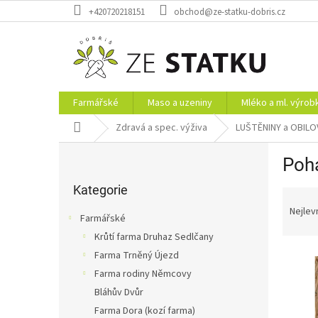
Přejít
+420720218151
obchod@ze-statku-dobris.cz
na
obsah
Farmářské
Maso a uzeniny
Mléko a ml. výrob
Domů
Zdravá a spec. výživa
LUŠTĚNINY a OBILO
P
Poh
o
Přeskočit
s
kategorie
Kategorie
Ř
t
a
r
Nejlev
Farmářské
z
a
Krůtí farma Druhaz Sedlčany
e
n
V
n
Farma Trněný Újezd
n
ý
í
í
Farma rodiny Němcovy
p
p
p
Bláhův Dvůr
i
r
a
Farma Dora (kozí farma)