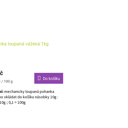
nka loupaná vážená 1kg
č
Do košíku
 / 100 g
í:
mechanicky loupaná pohanka
 vkládat do košíku násobky 10g :
10g ; 0,1 = 100g
ergenů
O
v