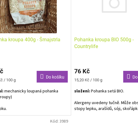
Pohanka kroupa BIO 500g -
ka kroupa 400g - Šmajstrla
Countrylife
rné
cení
76 Kč
č
ktu
Do
Do košíku
Měrná
15,20 Kč / 100 g
č / 100 g
cena:
složení:
Pohanka setá BIO.
í:
mechanicky loupaná pohanka
kroupy)
ček.
Alergeny uvedeny tučně. Může ob
stopy lepku, arašídů, sóji, skořáp
pku.
plodů a sezamu.
Kód:
3989