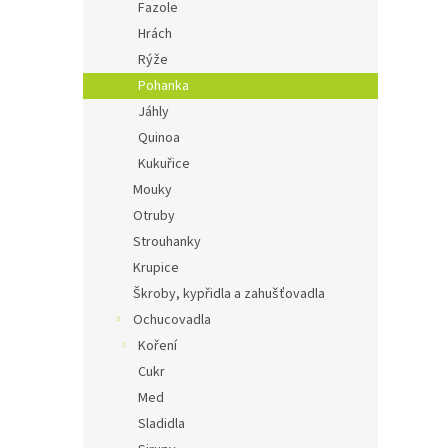
Fazole
Hrách
Rýže
Pohanka
Jáhly
Quinoa
Kukuřice
Mouky
Otruby
Strouhanky
Krupice
Škroby, kypřidla a zahušťovadla
Ochucovadla
Koření
Cukr
Med
Sladidla