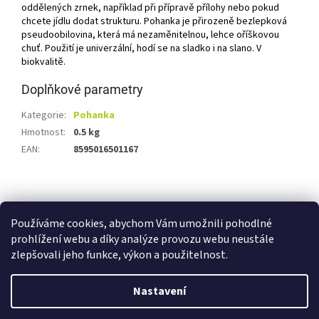
oddělených zrnek, například při přípravě přílohy nebo pokud
chcete jídlu dodat strukturu. Pohanka je přirozeně bezlepková
pseudoobilovina, která má nezaměnitelnou, lehce oříškovou
chuť. Použití je univerzální, hodí se na sladko i na slano. V
biokvalitě.
Doplňkové parametry
Kategorie
:
Pohanka
Hmotnost
:
0.5 kg
EAN
:
8595016501167
Z
á
Shoptet.cz
Ze statku Dobříš
Certifikát BIO
p
Používáme cookies, abychom Vám umožnili pohodlné
a
prohlížení webu a díky analýze provozu webu neustále
t
zlepšovali jeho funkce, výkon a použitelnost.
í
Vytvořil Shoptet
Nastavení