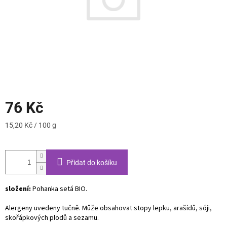
76 Kč
Měrná
15,20 Kč / 100 g
cena:
Přidat do košíku
složení:
Pohanka setá BIO.
Alergeny uvedeny tučně. Může obsahovat stopy lepku, arašídů, sóji,
skořápkových plodů a sezamu.