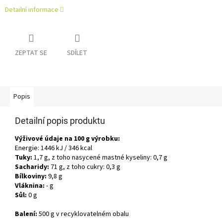
Detailní informace
ZEPTAT SE
SDÍLET
Popis
Detailní popis produktu
Výživové údaje na 100 g výrobku:
Energie: 1446 kJ / 346 kcal
Tuky:
1,7 g, z toho nasycené mastné kyseliny: 0,7 g
Sacharidy:
71 g, z toho cukry: 0,3 g
Bílkoviny:
9,8 g
Vláknina:
- g
Sůl:
0 g
Balení:
500 g v recyklovatelném obalu