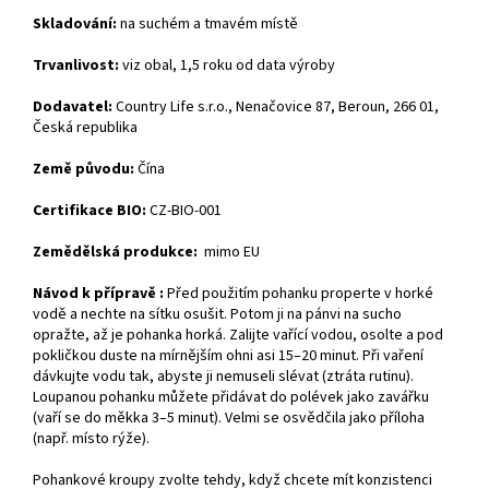
Skladování:
na suchém a tmavém místě
Trvanlivost:
viz obal, 1,5 roku od data výroby
Dodavatel:
Country Life s.r.o., Nenačovice 87, Beroun, 266 01,
Česká republika
Země původu:
Čína
Certifikace BIO:
CZ-BIO-001
Zemědělská produkce:
mimo EU
Návod k přípravě :
Před použitím pohanku properte v horké
vodě a nechte na sítku osušit. Potom ji na pánvi na sucho
opražte, až je pohanka horká. Zalijte vařící vodou, osolte a pod
pokličkou duste na mírnějším ohni asi 15–20 minut. Při vaření
dávkujte vodu tak, abyste ji nemuseli slévat (ztráta rutinu).
Loupanou pohanku můžete přidávat do polévek jako zavářku
(vaří se do měkka 3–5 minut). Velmi se osvědčila jako příloha
(např. místo rýže).
Pohankové kroupy zvolte tehdy, když chcete mít konzistenci