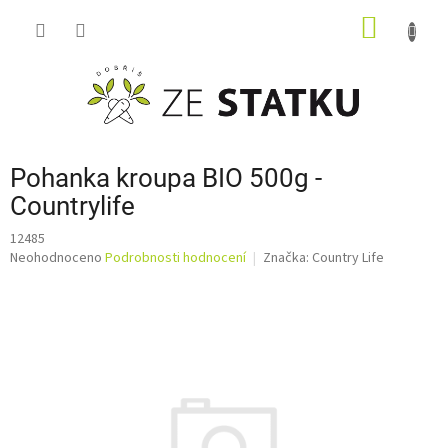
Přejít
NÁKUP
na
obsah
KOŠÍK
Pohanka kroupa BIO 500g -
Countrylife
12485
Průměrné
Neohodnoceno
Podrobnosti hodnocení
Značka:
Country Life
hodnocení
produktu
je
0,0
z
5
hvězdiček.