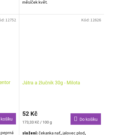
měsíček květ.
Alergeny neuvedeny.
ód:
12752
Kód:
12626
entor
Játra a žlučník 30g - Milota
52 Kč
 košíku
Do košíku
Měrná
173,33 Kč / 100 g
cena:
a peprná
složení:
čekanka nať, jalovec plod,