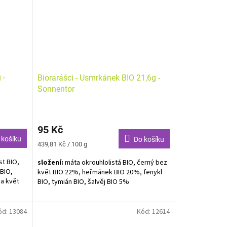
rá směs
abídne
 -
Biorarášci - Usmrkánek BIO 21,6g -
Sonnentor
95 Kč
 košíku
Do košíku
Měrná
439,81 Kč / 100 g
cena:
st BIO,
složení:
máta okrouhlolistá BIO, černý bez
BIO,
květ BIO 22%, heřmánek BIO 20%, fenykl
pa květ
BIO, tymián BIO, šalvěj BIO 5%
Bylinná směs BIO. Alergeny
neuvedeny.
Pro děti od 7 měsíců.
ód:
13084
Kód:
12614
.