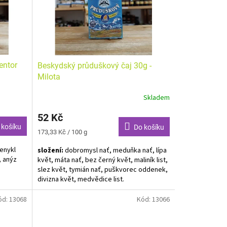
entor
Beskydský průduškový čaj 30g -
Milota
Skladem
52 Kč
 košíku
Do košíku
Měrná
173,33 Kč / 100 g
cena:
fenykl
složení:
dobromysl nať, meduňka nať, lípa
, anýz
květ, máta nať, bez černý květ, maliník list,
slez květ, tymián nať, puškvorec oddenek,
divizna květ, medvědice list.
y.
Alergeny neuvedeny.
ód:
13068
Kód:
13066
andělem
rtit je