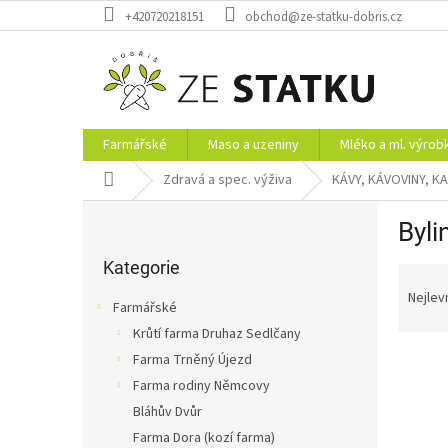
Přejít
+420720218151
obchod@ze-statku-dobris.cz
na
obsah
Farmářské
Maso a uzeniny
Mléko a ml. výrob
Domů
Zdravá a spec. výživa
KÁVY, KÁVOVINY, K
P
Byli
o
Přeskočit
s
kategorie
Kategorie
Ř
t
a
r
Nejlev
Farmářské
z
a
Krůtí farma Druhaz Sedlčany
e
n
V
n
Farma Trněný Újezd
n
ý
í
í
Farma rodiny Němcovy
p
p
p
Bláhův Dvůr
i
r
a
Farma Dora (kozí farma)