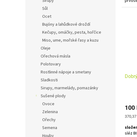
Sirupy
prvose
Sůl
Bylinn
Ocet
Nenápa
Bujóny a lahůdkové droždí
povzbu
Kečupy, omáčky, pesta, hořčice
mávnut
Miso, ume, mořské řasy a kuzu
úsměv 
Jedno 
Oleje
právě
Ořechová másla
Polotovary
Rostlinné nápoje a smetany
Dobrý
Sladkosti
Sirupy, marmelády, pomazánky
Sušené plody
Ovoce
100
Zelenina
Měrná
370,37
Ořechy
cena:
složen
Semena
sléz B
Houby