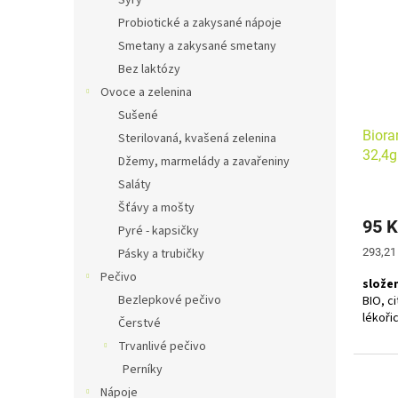
Sýry
& Kmín
krbu, 
Probiotické a zakysané nápoje
Povzná
Smetany a zakysané smetany
pohoda
strážn
Bez laktózy
čaj
Ovoce a zelenina
Sušené
Výběr 
Alerg
Biora
Sterilovaná, kvašená zelenina
32,4g
Džemy, marmelády a zavařeniny
Saláty
Šťávy a mošty
95 K
Pyré - kapsičky
Měrná
Pásky a trubičky
293,21
cena:
Pečivo
složen
Bezlepkové pečivo
BIO, c
lékoři
Čerstvé
Trvanlivé pečivo
Bylinn
neuve
Perníky
Nápoje