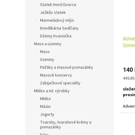
s
o
n
Statek Horní Dvorce
p
d
e
Ježkův statek
r
u
l
o
k
Marmeládový mlýn
d
t
Knedlíkárna Sedlčany
u
ů
Džemy Kvasnička
Adven
k
Maso a uzeniny
Sonn
t
Maso
ů
Uzeniny
Paštiky a masové pomazánky
140
Masové konzervy
Měrná
445,86
Zabijačkové speciality
cena:
složen
Mléko a ml. výrobky
prosi
Mléko
Advent
Máslo
perníč
Jogurty
Skořic
Dopr
Tvarohy, tvarohové krémy a
Nobles
pomazánky
Heřmán