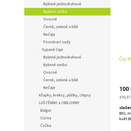
Bylinné jednodruhové
S lásk
Bylinné směsi
všechn
Ovocné
teprve
Černé, zelené a bílé
Nečaje
Poznávací sady
Sypané čaje
Bylinné jednodruhové
Čaj š
Bylinné směsi
Ovocné
Černé, zelené a bílé
Nečaje
100
Křupky, krekry, plátky, chipsy
Měrná
370,37
cena:
LUŠTĚNINY a OBILOVINY
složen
Bulgur
BIO, m
Cizrna
květ B
Čočka
Bylinn