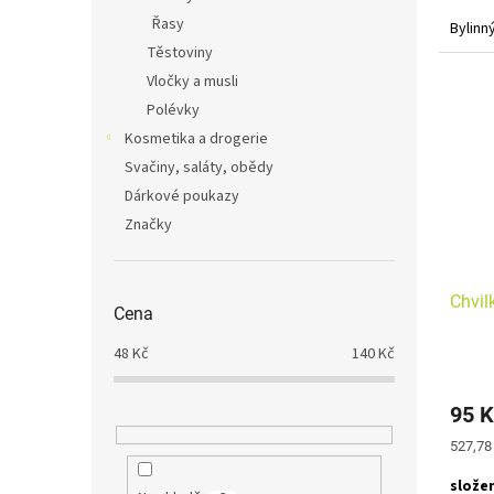
Řasy
Bylinn
Těstoviny
Čaj k 
Vločky a musli
zve k 
Polévky
Doporu
Kosmetika a drogerie
Svačiny, saláty, obědy
Dárkové poukazy
Značky
Chvil
Cena
48
Kč
140
Kč
95 K
Měrná
527,78
cena:
složen