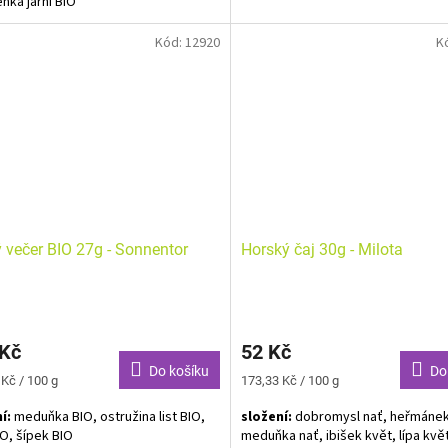
nka jarní BIO
Bylinný čaj BIO. Alergeny neuveden
ý čaj BIO. Alergeny neuvedeny.
Kód:
12920
K
Vyvážená směs bylin je s nám i spj
dné slůvko, které umí potěšit,
samého začátku. Vychutnejte si ji 
dit, pohladit na duši a jako
citrónu a šiřte dobrou náladu dál!
ím kouzelného proutku vykouzlit
na tváři toho, komu je věnováno.
takové velké, srdečné "Děkuji" patří
 vám!
 večer BIO 27g - Sonnentor
Horský čaj 30g - Milota
 Kč
52 Kč
Do košíku
Do
Měrná
 Kč / 100 g
173,33 Kč / 100 g
cena:
í:
meduňka BIO, ostružina list BIO,
složení:
dobromysl nať, heřmánek
IO, šípek BIO
meduňka nať, ibišek květ, lípa kvě