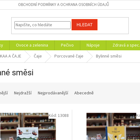
OBCHODNÍ PODMÍNKY A OCHRANA OSOBNÍCH ÚDAJŮ
HLEDAT
ky
Ovoce a zelenina
Pečivo
Nápoje
Zdravá a spec.
AKAA A ČAJE
Čaje
Porcované čaje
Bylinné směsi
nné směsi
nější
Nejdražší
Nejprodávanější
Abecedně
Kód:
13088
K