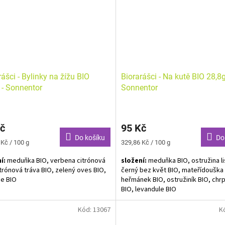
, Chvilka relaxace, Rooibos, Kouzlo
také povoleno! Tato nebesky dob
Zase dobře - Knedlík v krku,
ovoce a bylin a koření vám vždy n
šející Sencha, Štěstí je rodinná
vřelou náruč a povznese vás nad
, Máta peprná, Zimní noc, Anděl
každodenní trable.
ý, Světelný třpyt, Ježíškův nebeský
z čajíčků ovocných i bylinkových BIO.
eny neuvedeny.
rášci - Bylinky na žížu BIO
Biorarášci - Na kutě BIO 28,8g
 - Sonnentor
Sonnentor
č
95 Kč
Do košíku
Do
Měrná
 Kč / 100 g
329,86 Kč / 100 g
cena:
í:
meduňka BIO, verbena citrónová
složení:
meduňka BIO, ostružina li
itrónová tráva BIO, zelený oves BIO,
černý bez květ BIO, mateřídouška 
ce BIO
heřmánek BIO, ostružiník BIO, chr
BIO, levandule BIO
á směs BIO. Alergeny
deny.
Pro děti od 7 měsíců.
Bylinná směs BIO. Alergeny
Kód:
13067
K
neuvedeny.
Pro děti od 9 měsíců