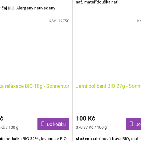
nať, mateřídouška nať.
ý čaj BIO. Alergeny neuvedeny.
Alergeny neuvedeny.
večernímu odpočinku, jehož chuť vás
Kód:
12750
K
ulehnutí do peřin a sladkému snění.
čuje sám Večerníček.
ka relaxace BIO 18g - Sonnentor
Jarní políbení BIO 27g - Sonn
č
100 Kč
Do košíku
Do
Měrná
 Kč / 100 g
370,37 Kč / 100 g
cena:
í:
meduňka BIO 32%, levandule BIO
složení:
citrónová tráva BIO, mát