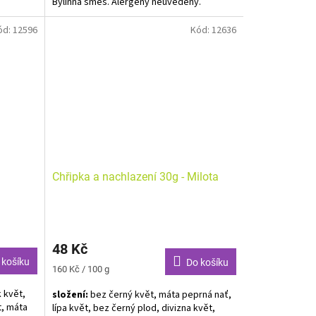
Bylinná směs. Alergeny neuvedeny.
y.
ód:
12596
Kód:
12636
ata už od
s kapkou
Chřipka a nachlazení 30g - Milota
48 Kč
 košíku
Do košíku
Měrná
160 Kč / 100 g
cena:
 květ,
složení:
bez černý květ, máta peprná nať,
t, máta
lípa květ, bez černý plod, divizna květ,