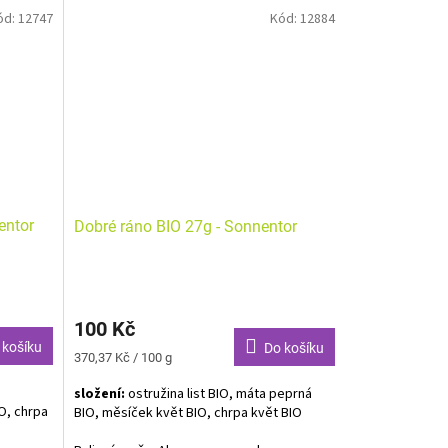
ód:
12747
Kód:
12884
eny
stře
čků!
prohřejte
entor
Dobré ráno BIO 27g - Sonnentor
100 Kč
 košíku
Do košíku
Měrná
370,37 Kč / 100 g
cena:
složení:
ostružina list BIO, máta peprná
O, chrpa
BIO, měsíček květ BIO, chrpa květ BIO