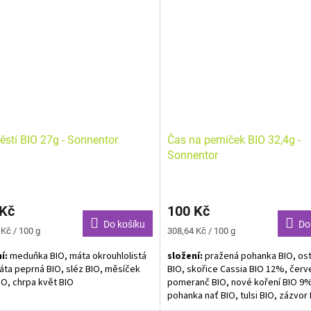
peprná, Meduňka, Tymián, Dobrý v
ou vytvořená bylinná směs pro
Děkuji, Narozeninový čaj, Čaj štěst
y maminky, kterým jejich rarášek
nálada, Dobré ráno, Pěkné odpole
 roste v bříšku.
Kouzelný nápoj
Bylinná směs BIO. Alergeny neuve
těstí BIO 27g - Sonnentor
Čas na perníček BIO 32,4g -
Sonnentor
 Kč
100 Kč
Do košíku
Do
Měrná
 Kč / 100 g
308,64 Kč / 100 g
cena:
í:
meduňka BIO, máta okrouhlolistá
složení:
pražená pohanka BIO, ost
áta peprná BIO, sléz BIO, měsíček
BIO, skořice Cassia BIO 12%, červ
IO, chrpa květ BIO
pomeranč BIO, nové koření BIO 9
pohanka nať BIO, tulsi BIO, zázvor 
ý čaj BIO. Alergeny neuvedeny.
hřebíček BIO, badyán BIO, anýz BI