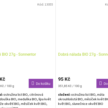
kardamom BIO, pepř černý BIO
Kód:
13055
K
k horkého čaje z voňavých bylinek
ýt krůčkem ke štěstí. Vychutnejte si
Bylinná směs s kořením BIO. Alerg
i nebo se podělte s přáteli.
neuvedeny.
Díky tomuto čaji se vmžiku rozpro
celým domem příjemná vůně perní
Vychutnejte si jej místo dezertu a 
se během mrazivých dní.
i BIO 27g - Sonnentor
Dobrá nálada BIO 27g - Sonn
 Kč
95 Kč
Do košíku
Do
Měrná
 Kč / 100 g
351,85 Kč / 100 g
cena:
í:
ostružina list BIO, citrónová
složení:
ostružina list BIO, máta
douška BIO, meduňka BIO, lípa květ
okrouhlolistá BIO, měsíček květ BI
ůže okvětí BIO, měsíček květ BIO,
květ BIO, slunečnice okvětí BIO