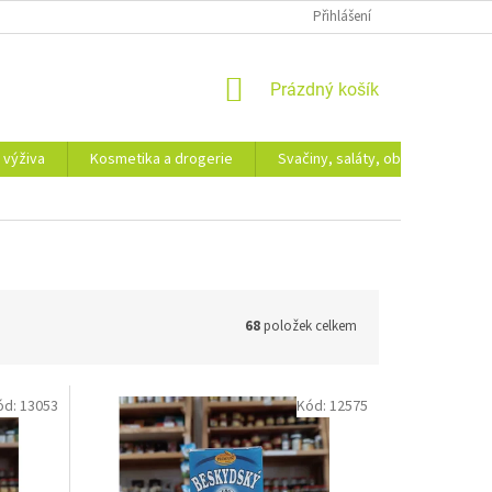
Přihlášení
NÁKUPNÍ
Prázdný košík
KOŠÍK
 výživa
Kosmetika a drogerie
Svačiny, saláty, obědy
Dá
68
položek celkem
ód:
13053
Kód:
12575