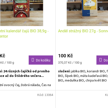
tní kalendář čajů BIO 38,9g -
Anděl strážný BIO 27g - Sonn
entor
 Kč
100 Kč
Do košíku
Do
Měrná
 Kč / 100 g
370,37 Kč / 100 g
cena:
í: 24 různých čajíčků od prvního
složení:
jablka BIO, koriandr BIO, 
nce až do Štědrého večera...
BIO, šípek BIO, máta kadeřavá BIO
BIO, meduňka BIO, chrpa květ BIO
ní ovocný čaj, Dobrá nálada, Čas na
ek, Čaj štěstí, Rozkošná Mary Grey,
Bylinný čaj BIO. Alergeny neuveden
ový zázrak, Pomerančový čaj, Děkuji,
Kód:
13064
K
odej
ní Pai Mu Tan, Zázvor & Kurkuma,
Každý z nás může být pro druhé 
ek, Jablíčko z pece, Fenykl & Anýz
strážným. Ale nebojte , občas se če