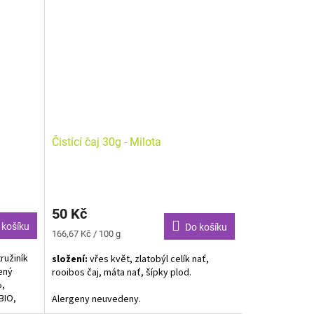
ečer,
ibišku.
í, Dobrá
dne a
deny.
Čistící čaj 30g - Milota
50 Kč
 košíku
Do košíku
Měrná
166,67 Kč / 100 g
cena:
ružiník
složení:
vřes květ, zlatobýl celík nať,
ený
rooibos čaj, máta nať, šípky plod.
%,
BIO,
Alergeny neuvedeny.
O,