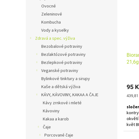
Po ka
Ovocné
dostav
osvěžu
Zeleninové
všem m
Kombucha
Vody a kyselky
Zdravá a spec. výživa
Bezobalové potraviny
Bezlaktózové potraviny
Biora
21,6g
Bezlepkové potraviny
Veganské potraviny
Bylinkové tinktury a sirupy
95 K
Kaše a dětská výživa
KÁVY, KÁVOVINY, KAKAA A ČAJE
Měrná
439,81
cena:
Kávy zrnkové i mleté
složen
Kávoviny
kontry
okvět
Kakaa a karob
květ B
Čaje
Porcované čaje
Bylinn