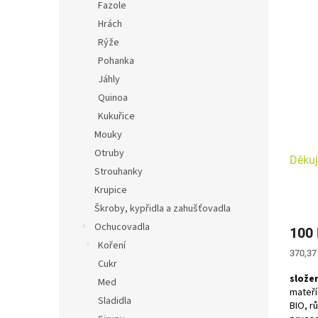
Fazole
Hrách
I šále
může b
Rýže
ho sam
Pohanka
Jáhly
Quinoa
Kukuřice
Mouky
Otruby
Děkuj
Strouhanky
Krupice
Škroby, kypřidla a zahušťovadla
Ochucovadla
100
Koření
Měrná
370,37
Cukr
cena:
složen
Med
mateří
Sladidla
BIO, r