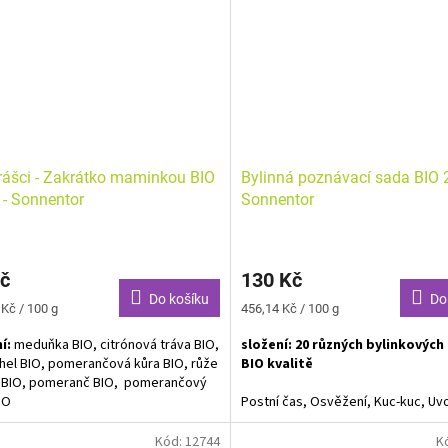
ždém pořádném dobrodružství se
í velká žízeň. Tu hravě uhasí
Je čas na kutě? Tato lahodná směs
jící bylinková směs, která zachutná
hravě ukolébá každého raráška do
alým i větším raráškům.
těch nejsladších snů.
rášci - Zakrátko maminkou BIO
Bylinná poznávací sada BIO 2
 - Sonnentor
Sonnentor
č
130 Kč
Do košíku
Do
Měrná
 Kč / 100 g
456,14 Kč / 100 g
cena:
í:
meduňka BIO, citrónová tráva BIO,
složení: 20 různých bylinkových 
hel BIO, pomerančová kůra BIO, růže
BIO kvalitě
í BIO, pomeranč BIO, pomerančový
IO
Postní čas, Osvěžení, Kuc-kuc, Uvo
Balzám na nervy, Pro dobrý pocit v
á směs BIO. Alergeny neuvedeny.
Bylinky na žížu, Na kutě, Kopřiva, 
Kód:
12744
K