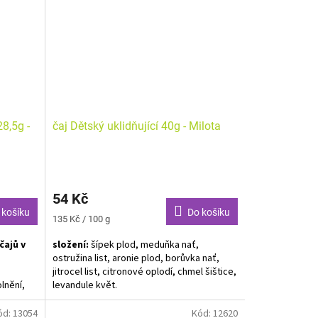
Když je venku nevlídně, je čas na šálek
 bylinek
dobrého čaje! Heřmánek, bez a šalvěj
 říše
podporují přirozenou obranyschopnost.
Dopřejte pár doušků malým i velkým
usmrkánkům.
8,5g -
čaj Dětský uklidňující 40g - Milota
54 Kč
 košíku
Do košíku
Měrná
135 Kč / 100 g
cena:
čajů v
složení:
šípek plod, meduňka nať,
ostružina list, aronie plod, borůvka nať,
jitrocel list, citronové oplodí, chmel šištice,
lnění,
levandule květ.
 břiše,
Máta
Alergeny neuvedeny. Bez aromat. Bez
ód:
13054
Kód:
12620