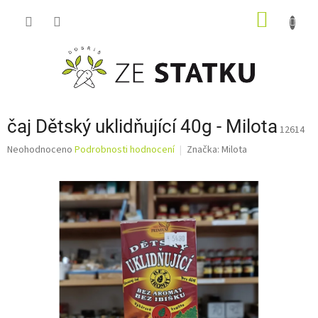
Přejít
NÁKUP
na
obsah
KOŠÍK
čaj Dětský uklidňující 40g - Milota
12614
Průměrné
Neohodnoceno
Podrobnosti hodnocení
Značka:
Milota
hodnocení
produktu
je
0,0
z
5
hvězdiček.