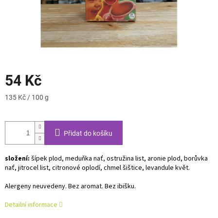
54 Kč
Měrná
135 Kč / 100 g
cena:
Přidat do košíku
složení:
šípek plod, meduňka nať, ostružina list, aronie plod, borůvka
nať, jitrocel list, citronové oplodí, chmel šištice, levandule květ.
Alergeny neuvedeny. Bez aromat. Bez ibišku.
Detailní informace