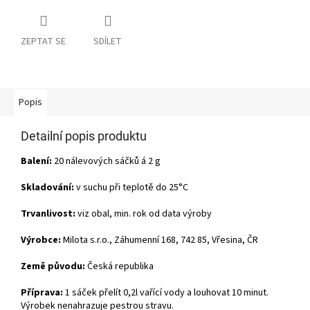
ZEPTAT SE
SDÍLET
Popis
Detailní popis produktu
Balení:
20 nálevových sáčků á 2 g
Skladování:
v suchu při teplotě do 25°C
Trvanlivost:
viz obal, min. rok od data výroby
Výrobce:
Milota s.r.o., Záhumenní 168, 742 85, Vřesina, ČR
Země původu:
Česká republika
Příprava:
1 sáček přelít 0,2l vařící vody a louhovat 10 minut.
Výrobek nenahrazuje pestrou stravu.