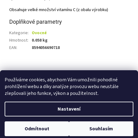
Obsahuje velké množství vitamínu C (z obalu výrobku)
Doplňkové parametry
Kategorie
:
Ovocné
Hmotnost
:
0.058 kg
EAN
:
8594056690718
Z
á
Shoptet.cz
Ze statku Dobříš
Certifikát BIO
p
Používáme cookies, abychom Vám umožnili pohodlné
a
prohlížení webu a díky analýze provozu webu neustále
t
zlepšovali jeho funkce, výkon a použitelnost.
í
Vytvořil Shoptet
Nastavení
Copyright 2026
E-shop Ze statku Dobříš
. Všechna práva
Odmítnout
Souhlasím
vyhrazena.
Upravit nastavení cookies