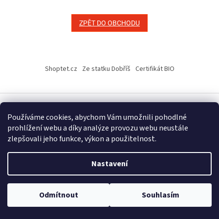
ZPĚT DO OBCHODU
Z
á
Shoptet.cz
Ze statku Dobříš
Certifikát BIO
p
a
t
í
Používáme cookies, abychom Vám umožnili pohodlné
Vytvořil Shoptet
prohlížení webu a díky analýze provozu webu neustále
zlepšovali jeho funkce, výkon a použitelnost.
Copyright 2026
E-shop Ze statku Dobříš
. Všechna práva
vyhrazena.
Upravit nastavení cookies
Nastavení
Odmítnout
Souhlasím