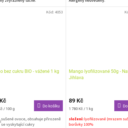
ny zvýrazněny tučně.
Alergeny neuvedeny.
Kód:
4053
K
 bez cukru BIO - vážené 1 kg
Mango lyofilizované 50g - Na
Jihlava
 Kč
89 Kč
Do košíku
Do
Měrná
č / 100 g
1 780 Kč / 1 kg
cena:
sušené ovoce, obsahuje přirozeně
složení:
lyofilizované (mrazem su
í
se vyskytující cukry
borůvky 100%