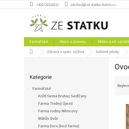
Přejít
+420720218151
obchod@ze-statku-dobris.cz
na
obsah
Farmářské
Maso a uzeniny
Mléko a ml. výrob
Domů
Zdravá a spec. výživa
Sušené plody
P
Ovo
o
Přeskočit
s
kategorie
Kategorie
Ř
t
a
r
Nejlev
Farmářské
z
a
Krůtí farma Druhaz Sedlčany
e
n
V
n
Farma Trněný Újezd
n
ý
í
í
Farma rodiny Němcovy
p
p
p
Bláhův Dvůr
i
r
a
Farma Dora (kozí farma)