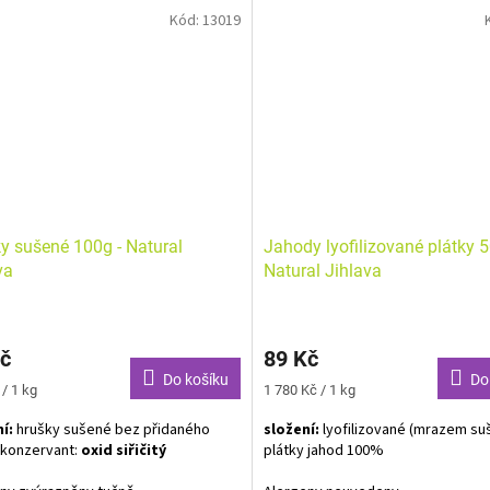
Kód:
13019
y sušené 100g - Natural
Jahody lyofilizované plátky 5
va
Natural Jihlava
č
89 Kč
Do košíku
Do
Měrná
/ 1 kg
1 780 Kč / 1 kg
cena:
í:
hrušky sušené bez přidaného
složení:
lyofilizované (mrazem su
 konzervant:
oxid siřičitý
plátky jahod 100%