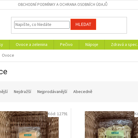
OBCHODNÍ PODMÍNKY A OCHRANA OSOBNÍCH ÚDAJŮ
HLEDAT
ky
Ovoce a zelenina
Pečivo
Nápoje
Zdravá a spec.
Ovoce
ce
nější
Nejdražší
Nejprodávanější
Abecedně
Kód:
12791
K