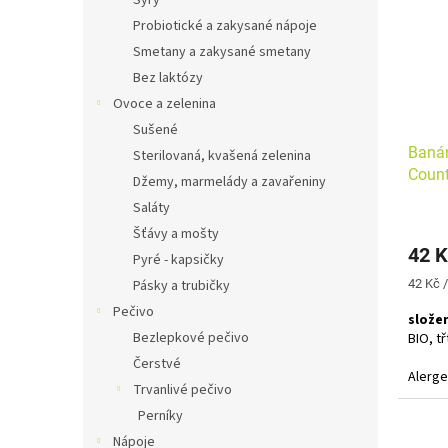
Sýry
Probiotické a zakysané nápoje
Smetany a zakysané smetany
Bez laktózy
Ovoce a zelenina
Sušené
Banán
Sterilovaná, kvašená zelenina
Count
Džemy, marmelády a zavařeniny
Saláty
Šťávy a mošty
42 K
Pyré - kapsičky
Měrná
Pásky a trubičky
42 Kč /
cena:
Pečivo
složen
Bezlepkové pečivo
BIO, t
Čerstvé
Alerg
Trvanlivé pečivo
stopy 
plodů 
Perníky
Nápoje