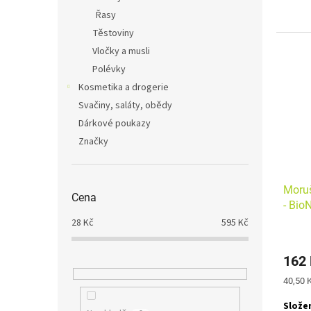
Řasy
Těstoviny
Vločky a musli
Polévky
Kosmetika a drogerie
Svačiny, saláty, obědy
Dárkové poukazy
Značky
Moruš
Cena
- Bio
28
Kč
595
Kč
162
Měrná
40,50 K
cena:
Složen