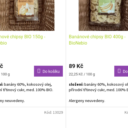
ové chipsy BIO 150g -
Banánové chipsy BIO 400g -
bio
BioNebio
č
89 Kč
Do košíku
Do
Měrná
 100 g
22,25 Kč / 100 g
cena:
í:
banány 60%, kokosový olej,
složení:
banány 60%, kokosový ol
ní třtinový cukr, med. 100% BIO.
přírodní třtinový cukr, med. 100% 
eny neuvedeny.
Alergeny neuvedeny.
Kód:
13029
K