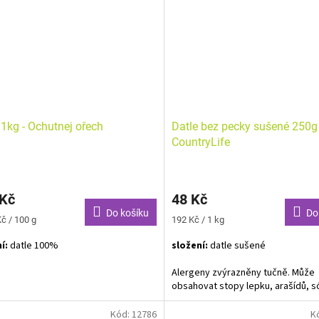
 1kg - Ochutnej ořech
Datle bez pecky sušené 250g 
CountryLife
 Kč
48 Kč
Do košíku
Do
Měrná
č / 100 g
192 Kč / 1 kg
cena:
ní:
datle 100%
složení:
datle sušené
Alergeny zvýrazněny tučně. Může
obsahovat stopy lepku, arašídů, só
skořápkových plodů a sezamu..
Kód:
12786
K