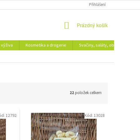
Přihlášení
NÁKUPNÍ
Prázdný košík
KOŠÍK
 výživa
Kosmetika a drogerie
Svačiny, saláty, obědy
Dá
22
položek celkem
ód:
12792
Kód:
13028