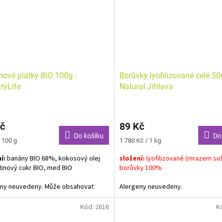
ové plátky BIO 100g -
Borůvky lyofilizované celé 50
ryLife
Natural Jihlava
č
89 Kč
Do košíku
Do
Měrná
 100 g
1 780 Kč / 1 kg
cena:
í:
banány BIO 68%, kokosový olej
složení:
lyofilizované (mrazem su
řtinový cukr BIO, med BIO
borůvky 100%
eny neuvede
ny. Může obsahovat
Alergeny neuvedeny.
lepku, arašídů, sóji, skořápkových
a sezamu.
Kód:
2616
K