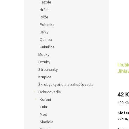
Fazole
Hrách
Rýže
Pohanka
Jáhly
Quinoa
Kukuřice
Mouky
Otruby
Hrušk
Strouhanky
Jihla
Krupice
Škroby, kypřidla a zahušťovadla
Ochucovadla
42 K
Koření
Měrná
420 Kč 
Cukr
cena:
Složen
Med
cukru,
Sladidla