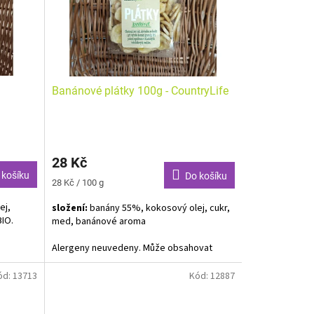
Banánové plátky 100g - CountryLife
28 Kč
 košíku
Do košíku
Měrná
28 Kč / 100 g
cena:
ej,
složení:
banány 55%, kokosový olej, cukr,
BIO.
med, banánové aroma
Alergeny neuvedeny.
Může obsahovat
stopy lepku, arašídů, sóji, skořápkových
plodů a sezamu.
ód:
13713
Kód:
12887