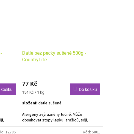
pěstitelských oblastí v Kanadě má
výraznou trpkou kyselou chuť, která se
zjemní povařením s jablečným sirupem.
-
Datle bez pecky sušené 500g -
CountryLife
77 Kč
 košíku
Do košíku
Měrná
154 Kč / 1 kg
cena:
složení:
datle sušené
Alergeny zvýrazněny tučně. Může
ji,
obsahovat stopy lepku, arašídů, sóji,
skořápkových plodů a sezamu.
ód:
12785
Kód:
5801