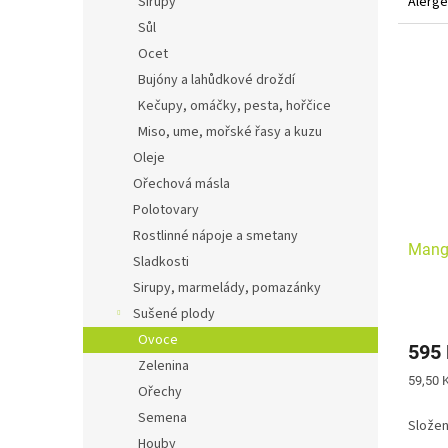
Sirupy
Alerge
Sůl
Ocet
Bujóny a lahůdkové droždí
Kečupy, omáčky, pesta, hořčice
Miso, ume, mořské řasy a kuzu
Oleje
Ořechová másla
Polotovary
Rostlinné nápoje a smetany
Mango
Sladkosti
Sirupy, marmelády, pomazánky
Sušené plody
Ovoce
595
Zelenina
Měrná
59,50 K
Ořechy
cena:
Semena
Složen
Houby