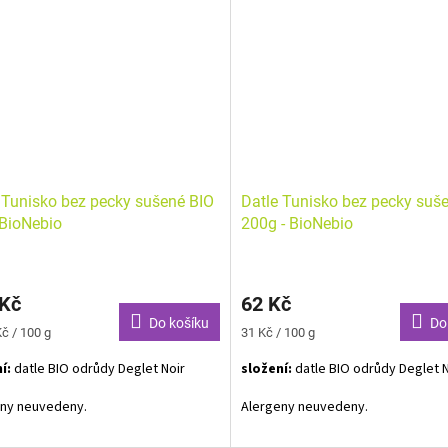
 Tunisko bez pecky sušené BIO
Datle Tunisko bez pecky suš
 BioNebio
200g - BioNebio
 Kč
62 Kč
Do košíku
Do
Měrná
č / 100 g
31 Kč / 100 g
cena:
í:
datle BIO odrůdy Deglet Noir
složení:
datle BIO odrůdy Deglet N
eny neuvedeny.
Alergeny neuvedeny.