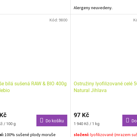
Alergeny neuvedeny.
Kód:
9800
K
e bílá sušená RAW & BIO 400g
Ostružiny lyofilizované celé 5
Nebio
Natural Jihlava
 Kč
97 Kč
Do košíku
Do
Měrná
č / 100 g
1 940 Kč / 1 kg
cena:
í:
100% sušené plody moruše
složení:
lyofilizované (mrazem su