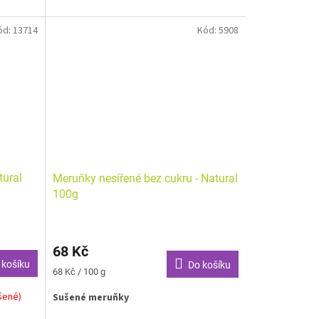
ód:
13714
Kód:
5908
tural
Meruňky nesířené bez cukru - Natural
100g
68 Kč
 košíku
Do košíku
Měrná
68 Kč / 100 g
cena:
šené)
Sušené meruňky