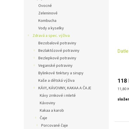
Ovocné
Zeleninové
Kombucha
Vody a kyselky
Zdravá a spec. výživa
Bezobalové potraviny
Bezlaktózové potraviny
Datle
Bezlepkové potraviny
Veganské potraviny
Bylinkové tinktury a sirupy
118
Kaše a dětská výživa
KÁVY, KÁVOVINY, KAKAA A ČAJE
Měrná
11,80 K
cena:
Kávy zrnkové i mleté
slože
Kávoviny
Kakaa a karob
Čaje
Porcované čaje