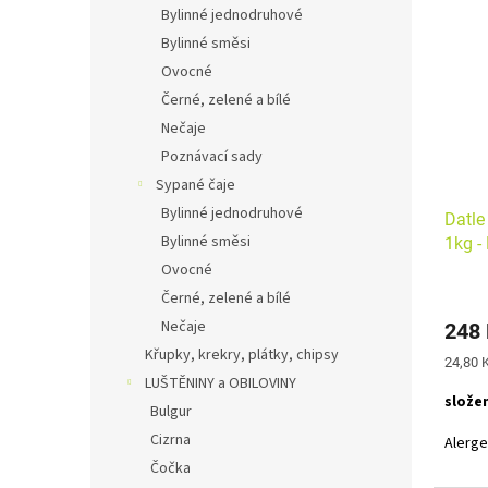
Bylinné jednodruhové
Bylinné směsi
Ovocné
Černé, zelené a bílé
Nečaje
Poznávací sady
Sypané čaje
Bylinné jednodruhové
Datle
Bylinné směsi
1kg -
Ovocné
Černé, zelené a bílé
Nečaje
248
Křupky, krekry, plátky, chipsy
Měrná
24,80 K
cena:
LUŠTĚNINY a OBILOVINY
složen
Bulgur
Cizrna
Alerg
Čočka