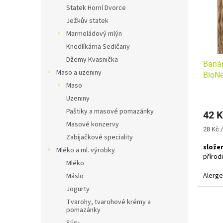
s
o
n
Statek Horní Dvorce
p
d
e
Ježkův statek
r
u
l
o
k
Marmeládový mlýn
d
t
Knedlíkárna Sedlčany
u
ů
Džemy Kvasnička
Banán
k
Maso a uzeniny
BioNe
t
Maso
ů
Uzeniny
Paštiky a masové pomazánky
42 K
Masové konzervy
Měrná
28 Kč /
Zabijačkové speciality
cena:
složen
Mléko a ml. výrobky
přírod
Mléko
Alerg
Máslo
Jogurty
Tvarohy, tvarohové krémy a
pomazánky