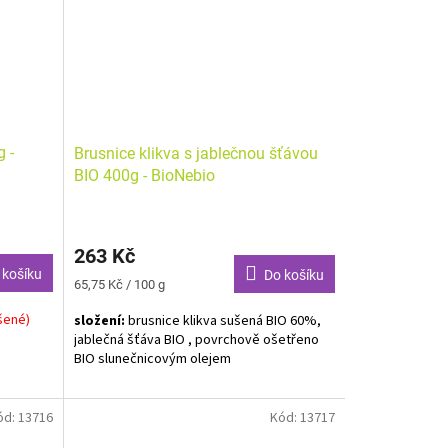
g -
Brusnice klikva s jablečnou šťávou
BIO 400g - BioNebio
263 Kč
 košíku
Do košíku
Měrná
65,75 Kč / 100 g
cena:
šené)
složení:
brusnice klikva sušená BIO 60%,
jablečná šťáva BIO , povrchově ošetřeno
BIO slunečnicovým olejem
Alergeny neuvedeny.
ód:
13716
Kód:
13717
Tzv. kanadská brusinka z tradičních