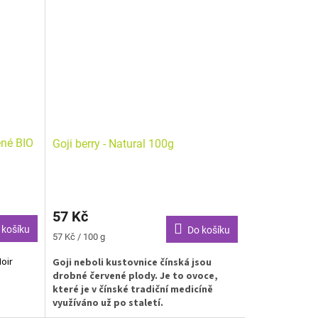
ené BIO
Goji berry - Natural 100g
57 Kč
 košíku
Do košíku
Měrná
57 Kč / 100 g
cena:
oir
Goji neboli kustovnice čínská jsou
drobné červené plody. Je to ovoce,
které je v čínské tradiční medicíně
využíváno už po staletí.