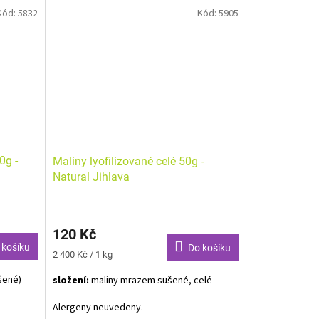
Kód:
5832
Kód:
5905
0g -
Maliny lyofilizované celé 50g -
Natural Jihlava
120 Kč
 košíku
Do košíku
Měrná
2 400 Kč / 1 kg
cena:
šené)
složení:
maliny mrazem sušené, celé
Alergeny neuvedeny.