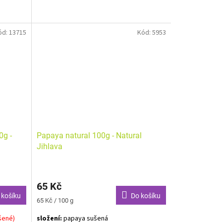
ód:
13715
Kód:
5953
0g -
Papaya natural 100g - Natural
Jihlava
65 Kč
 košíku
Do košíku
Měrná
65 Kč / 100 g
cena:
šené)
složení:
papaya sušená