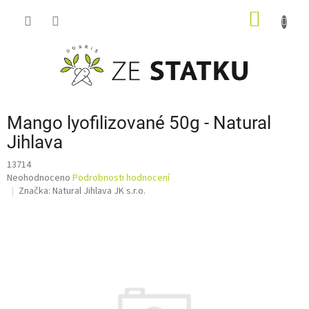
Přejít
NÁKUP
na
obsah
KOŠÍK
Mango lyofilizované 50g - Natural
Jihlava
13714
Průměrné
Neohodnoceno
Podrobnosti hodnocení
hodnocení
Značka:
Natural Jihlava JK s.r.o.
produktu
je
0,0
z
5
hvězdiček.