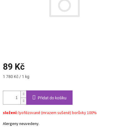
89 Kč
Měrná
1 780 Kč / 1 kg
cena:
Přidat do košíku
složení:
lyofilizované (mrazem sušené) borůvky 100%
Alergeny neuvedeny.