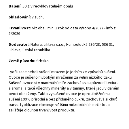
Balení:
50 g v recyklovatelném obalu
Skladování:
v suchu.
Trvanlivost:
viz obal, min. 1 rok od data výroby 4/2027 - info z
5/2026
Dodavatel:
Natural Jihlava s.r.o., Humpolecká 286/28, 586 01,
Jihlava, Česká republika
Země původu:
Srbsko
Lyofilizace neboli sušení mrazem je jedním ze způsobů sušení.
Ovoce je sušeno hlubokým mražením za velmi nízkého tlaku.
Sušené ovoce si v maximální míře zachová svou původní texturu
a aroma, a také všechny minerály a vitamíny, které jsou v daném
ovoci obsaženy. Takto vysušené ovoce je oproti běžnému
sušení 100% přírodní a bez přidaného cukru, zachovává si chuť i
barvu. Lyofilizace eliminuje většinu mikrobiálních nečistot a
zajišťuje dlouhou trvanlivost produktu.