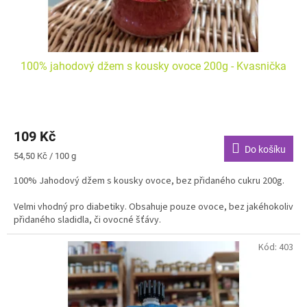
t
ů
100% jahodový džem s kousky ovoce 200g - Kvasnička
109 Kč
Do košíku
Měrná
54,50 Kč / 100 g
cena:
100% Jahodový džem s kousky ovoce, bez přidaného cukru 200g.
Velmi vhodný pro diabetiky. Obsahuje pouze ovoce, bez jakéhokoliv
přidaného sladidla, či ovocné šťávy.
Kód:
403