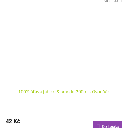
Kód:
13314
100% šťáva jablko & jahoda 200ml - Ovocňák
42 Kč
Do košíku