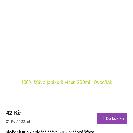
100% šťáva jablko & višeň 200ml - Ovocňák
42 Kč
Do košíku
Měrná
21 Kč / 100 ml
cena:
složení:
80 % jablečná šťáva, 20 % višňová šťáva