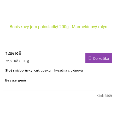
Borůvkový jam polosladký 200g - Marmeládový mlýn
145 Kč
Do košíku
Měrná
72,50 Kč / 100 g
cena:
Složení:
borůvky, cukr, pektin, kyselina citrónová
Bez alergenů
Kód:
9809