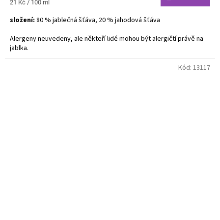
Měrná
21 Kč / 100 ml
cena:
složení:
80 % jablečná šťáva, 20 % jahodová šťáva
Alergeny neuvedeny, ale někteří lidé mohou být alergičtí právě na
jablka.
Kód:
13117