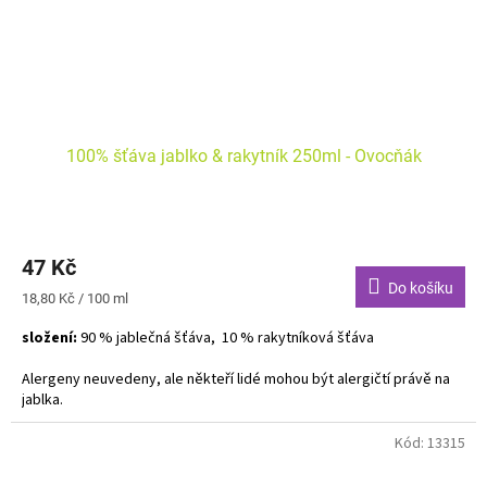
100% šťáva jablko & rakytník 250ml - Ovocňák
Průměrné
hodnocení
47 Kč
produktu
je
Do košíku
Měrná
18,80 Kč / 100 ml
3,0
cena:
z
složení:
90 % jablečná šťáva, 10 % rakytníková šťáva
5
hvězdiček.
Alergeny neuvedeny, ale někteří lidé mohou být alergičtí právě na
jablka.
Kód:
13315