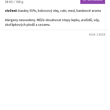
Měrná
28 Kč / 100 g
cena:
složení:
banány 55%, kokosový olej, cukr, med, banánové aroma
Alergeny neuvedeny.
Může obsahovat stopy lepku, arašídů, sóji,
skořápkových plodů a sezamu.
Kód:
13029