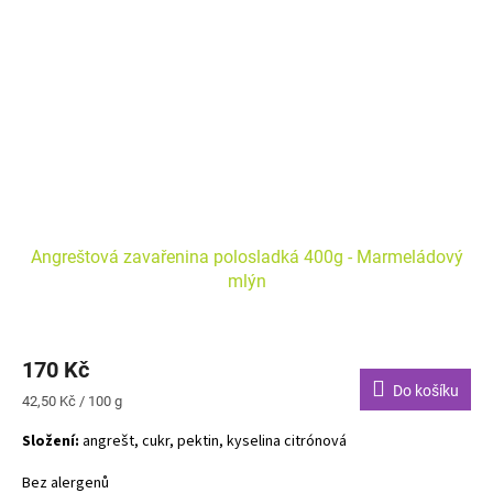
Angreštová zavařenina polosladká 400g - Marmeládový
mlýn
170 Kč
Do košíku
Měrná
42,50 Kč / 100 g
cena:
Složení:
angrešt, cukr, pektin, kyselina citrónová
Bez alergenů