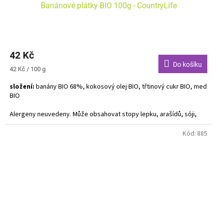
Banánové plátky BIO 100g - CountryLife
42 Kč
Do košíku
Měrná
42 Kč / 100 g
cena:
složení:
banány BIO 68%, kokosový olej BIO, třtinový cukr BIO, med
BIO
Alergeny neuvede
ny. Může obsahovat stopy lepku, arašídů, sóji,
skořápkových plodů a sezamu.
Kód:
885