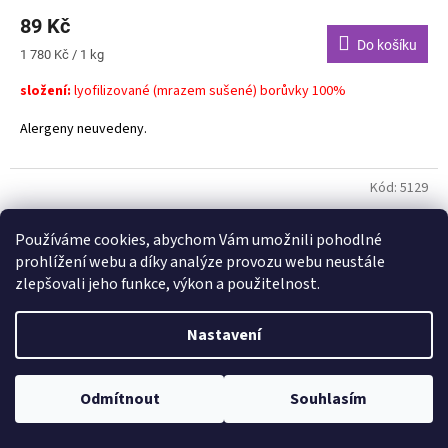
89 Kč
Do košíku
Měrná
1 780 Kč / 1 kg
cena:
složení:
lyofilizované (mrazem sušené) borůvky 100%
Alergeny neuvedeny.
Kód:
5129
Používáme cookies, abychom Vám umožnili pohodlné
prohlížení webu a díky analýze provozu webu neustále
zlepšovali jeho funkce, výkon a použitelnost.
Nastavení
Odmítnout
Souhlasím