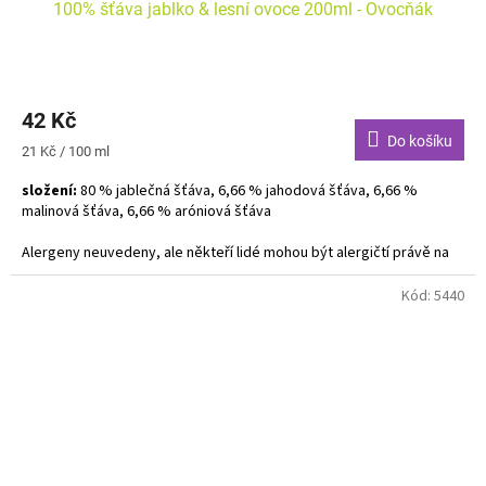
100% šťáva jablko & lesní ovoce 200ml - Ovocňák
42 Kč
Do košíku
Měrná
21 Kč / 100 ml
cena:
složení:
80 % jablečná šťáva, 6,66 % jahodová šťáva, 6,66 %
malinová šťáva, 6,66 % aróniová šťáva
Alergeny neuvedeny, ale někteří lidé mohou být alergičtí právě na
jablka.
Kód:
5440