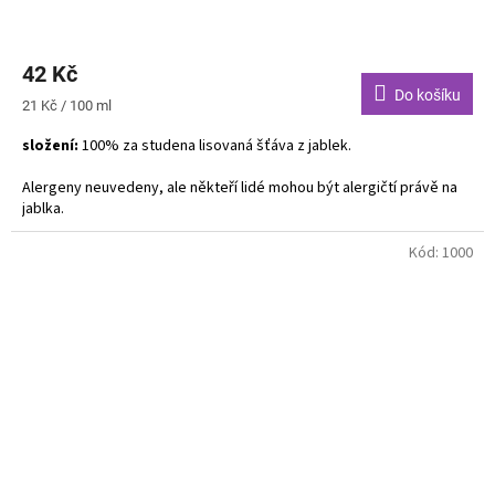
Průměrné
hodnocení
42 Kč
produktu
je
Do košíku
Měrná
21 Kč / 100 ml
3,7
cena:
z
složení:
100% za studena lisovaná šťáva z jablek.
5
hvězdiček.
Alergeny neuvedeny, ale někteří lidé mohou být alergičtí právě na
jablka.
Kód:
1000