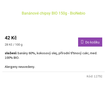
Banánové chipsy BIO 150g - BioNebio
42 Kč
Do košíku
Měrná
28 Kč / 100 g
cena:
složení:
banány 60%, kokosový olej, přírodní třtinový cukr, med.
100% BIO.
Alergeny neuvedeny.
Kód:
12792