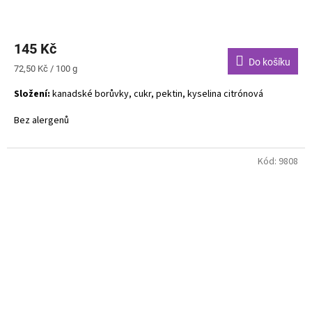
145 Kč
Do košíku
Měrná
72,50 Kč / 100 g
cena:
Složení:
kanadské borůvky, cukr, pektin, kyselina citrónová
Bez alergenů
Kód:
9808