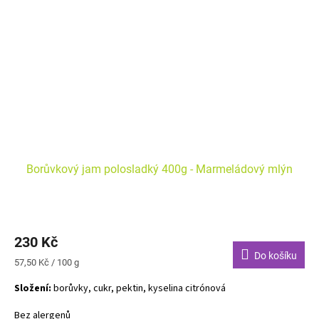
Borůvkový jam polosladký 400g - Marmeládový mlýn
230 Kč
Do košíku
Měrná
57,50 Kč / 100 g
cena:
Složení:
borůvky, cukr, pektin, kyselina citrónová
Bez alergenů