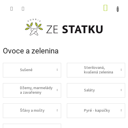
Přejít
NÁKUP
na
obsah
KOŠÍK
Ovoce a zelenina
Sterilovaná,
Sušené
kvašená zelenina
Džemy, marmelády
Saláty
a zavařeniny
Šťávy a mošty
Pyré - kapsičky