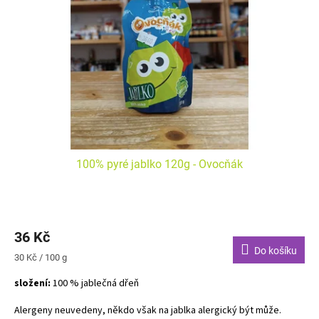
100% pyré jablko 120g - Ovocňák
Průměrné
hodnocení
36 Kč
produktu
je
Do košíku
Měrná
30 Kč / 100 g
4,0
cena:
z
složení:
100 % jablečná dřeň
5
hvězdiček.
Alergeny neuvedeny, někdo však na jablka alergický být může.