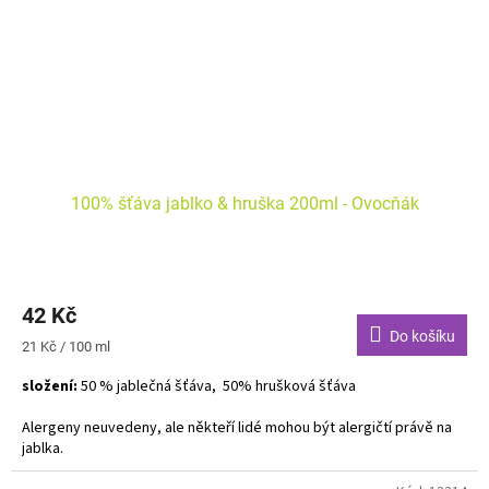
100% šťáva jablko & hruška 200ml - Ovocňák
42 Kč
Do košíku
Měrná
21 Kč / 100 ml
cena:
složení:
50 % jablečná šťáva, 50% hrušková šťáva
Alergeny neuvedeny, ale někteří lidé mohou být alergičtí právě na
jablka.