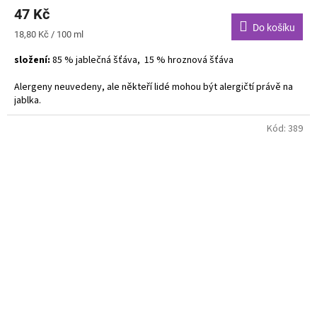
47 Kč
Do košíku
Měrná
18,80 Kč / 100 ml
cena:
složení:
85 % jablečná šťáva, 15 % hroznová šťáva
Alergeny neuvedeny, ale někteří lidé mohou být alergičtí právě na
jablka.
Kód:
389