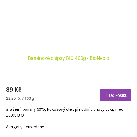
Banánové chipsy BIO 400g - BioNebio
89 Kč
Do košíku
Měrná
22,25 Kč / 100 g
cena:
složení:
banány 60%, kokosový olej, přírodní třtinový cukr, med.
100% BIO.
Alergeny neuvedeny.