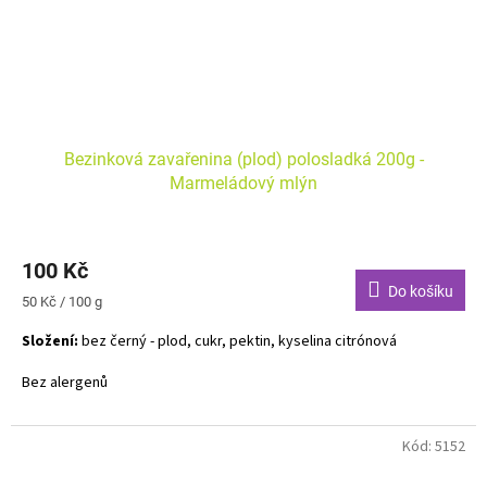
Bezinková zavařenina (plod) polosladká 200g -
Marmeládový mlýn
100 Kč
Do košíku
Měrná
50 Kč / 100 g
cena:
Složení:
bez černý - plod, cukr, pektin, kyselina citrónová
Bez alergenů
Kód:
5152