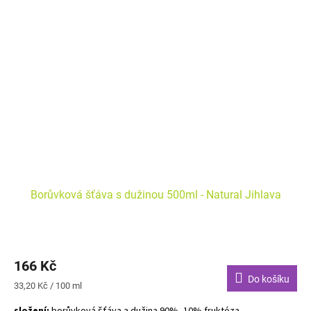
Borůvková šťáva s dužinou 500ml - Natural Jihlava
166 Kč
Do košíku
Měrná
33,20 Kč / 100 ml
cena: