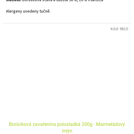
složení:
borůvková šťáva a dužina 90%, 10% fruktóza
Alergeny uvedeny tučně.
Kód:
9810
Borůvková zavařenina polosladká 200g - Marmeládový
mlýn