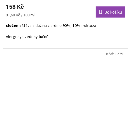
158 Kč
Do košíku
Měrná
31,60 Kč / 100 ml
cena:
složení:
šťáva a dužina z arónie 90%, 10% fruktóza
Alergeny uvedeny tučně.
Kód:
12791