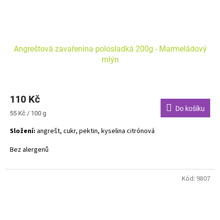
Angreštová zavařenina polosladká 200g - Marmeládový
mlýn
110 Kč
Do košíku
Měrná
55 Kč / 100 g
cena:
Složení:
angrešt, cukr, pektin, kyselina citrónová
Bez alergenů
Kód:
9807