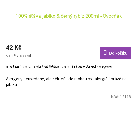
100% šťáva jablko & černý rybíz 200ml - Ovocňák
Průměrné
hodnocení
42 Kč
produktu
je
Do košíku
Měrná
21 Kč / 100 ml
4,5
cena:
z
složení:
80 % jablečná šťáva, 20 % šťáva z černého rybízu
5
hvězdiček.
Alergeny neuvedeny, ale někteří lidé mohou být alergičtí právě na
jablka.
Kód:
13118