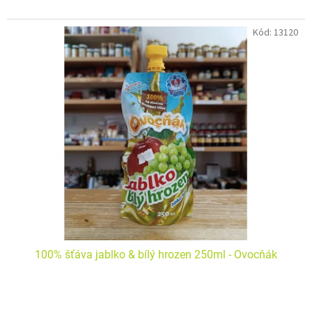
Kód:
13120
100% šťáva jablko & bílý hrozen 250ml - Ovocňák