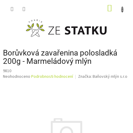
Přejít
NÁKUP
na
obsah
KOŠÍK
Borůvková zavařenina polosladká
200g - Marmeládový mlýn
9810
Průměrné
Neohodnoceno
Podrobnosti hodnocení
Značka:
Baňovský mlýn s.r.o
hodnocení
produktu
je
0,0
z
5
hvězdiček.