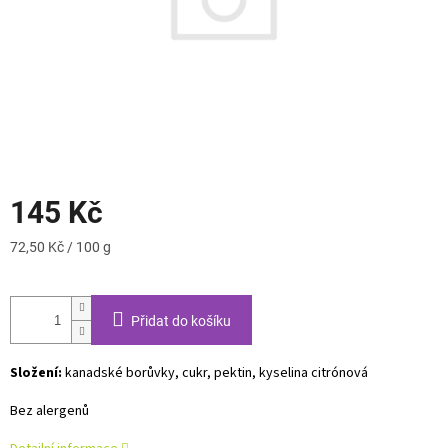
145 Kč
Měrná
72,50 Kč / 100 g
cena:
Přidat do košíku
Složení:
kanadské borůvky, cukr, pektin, kyselina citrónová
Bez alergenů