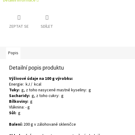
Detailní informace
ZEPTAT SE
SDÍLET
Popis
Detailní popis produktu
Výživové údaje na 100 g výrobku:
Energie: kJ / kcal
Tuky:
g, z toho nasycené mastné kyseliny: g
Sacharidy:
g, z toho cukry: g
Bílkoviny:
g
Vláknina: - g
Sůl:
g
Balení:
200 g v zálohované skleničce