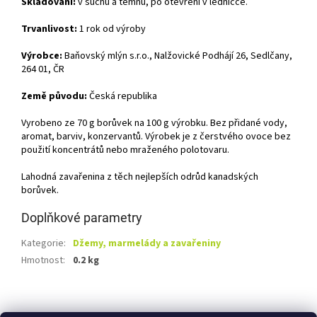
Skladování:
v suchu a temnu, po otevření v ledničce.
Trvanlivost:
1 rok od výroby
Výrobce:
Baňovský mlýn s.r.o., Nalžovické Podhájí 26, Sedlčany,
264 01, ČR
Země původu:
Česká republika
Vyrobeno ze 70 g borůvek na 100 g výrobku. Bez přidané vody,
aromat, barviv, konzervantů. Výrobek je z čerstvého ovoce bez
použití koncentrátů nebo mraženého polotovaru.
Lahodná zavařenina z těch nejlepších odrůd kanadských
borůvek.
Doplňkové parametry
Kategorie
:
Džemy, marmelády a zavařeniny
Hmotnost
:
0.2 kg
Z