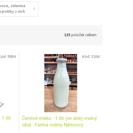
voce, zelenina
 výrobky z nich
135
položek celkem
Kód:
9984
Kód:
3264
1 litr
Čerstvé mléko - 1 litr (ve skle)-vratný
obal - Farma rodiny Němcovy