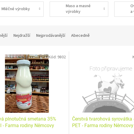
Maso a masné
O
Mléčné výrobky
výrobky
a
nější
Nejdražší
Nejprodávanější
Abecedně
Kód:
9802
vá plnotučná smetana 35%
Čerstvá tvarohová syrovátka - 
 - Farma rodiny Němcovy
PET - Farma rodiny Němcovy