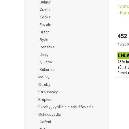
Bulgur
Farmá
Cizrna
- Far
Čočka
Fazole
Hrách
452
Rýže
Měrná
45,20 K
Pohanka
cena:
CHL
Jáhly
25% ku
Quinoa
sůl, 1
Kukuřice
černý 
Mouky
celý),
RYCHLO
Otruby
Strouhanky
Bez al
Krupice
Váha j
Škroby, kypřidla a zahušťovadla
jednoh
Ochucovadla
uveden
bude u
Koření
košíku