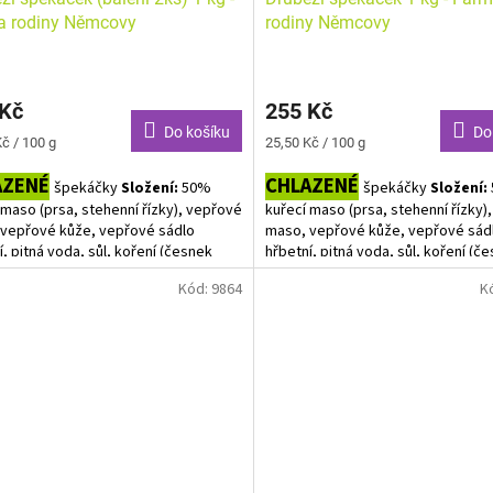
a rodiny Němcovy
rodiny Němcovy
 Kč
255 Kč
Do košíku
Do
Měrná
č / 100 g
25,50 Kč / 100 g
cena:
AZENÉ
CHLAZENÉ
špekáčky
Složení:
50%
špekáčky
Složení:
 maso (prsa, stehenní řízky), vepřové
kuřecí maso (prsa, stehenní řízky)
vepřové kůže, vepřové sádlo
maso, vepřové kůže, vepřové sád
í, pitná voda, sůl, koření (česnek
hřbetní, pitná voda, sůl, koření (č
 paprika sladká, hroznový cukr,
mletý, paprika sladká, hroznový cu
Kód:
9864
K
na askorbová - vit. C, oleoresin
kyselina askorbová - vit. C, oleore
kový extrakt - capsicum - pepř černý -
(paprikový extrakt - capsicum - pep
ový ořech)) vepřové střívko
muškátový ořech)) vepřové střív
e uvedená cena je za 1 kg, výsledná
"Kilové" balení špekáčků. Protože
ude upravena podle skutečné váhy!!
cena je za 1 kg, výsledná cena bu
íku vkládejte počet balení. V balení
upravena podle skutečné váhy!! D
 špekáčky
vkládejte počet balení. V balení je 
špekáčků.