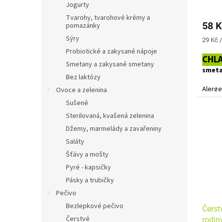
Jogurty
Tvarohy, tvarohové krémy a
58 K
pomazánky
Sýry
Měrná
29 Kč 
cena:
Probiotické a zakysané nápoje
CHL
Smetany a zakysané smetany
smet
Bez laktózy
Alerge
Ovoce a zelenina
Sušené
Sterilovaná, kvašená zelenina
Džemy, marmelády a zavařeniny
Saláty
Šťávy a mošty
Pyré - kapsičky
Pásky a trubičky
Pečivo
Bezlepkové pečivo
Čerst
Čerstvé
rodi