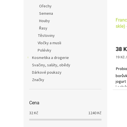
Ořechy
Semena
Franc
Houby
skle)
Řasy
Těstoviny
Vločky a musli
38 K
Polévky
Měrná
Kosmetika a drogerie
19 Kč 
cena:
Svačiny, saláty, obědy
Probio
Dárkové poukazy
borův
Značky
jogurt 
Lactob
Strept
Thermo
Cena
33%
t
složka
32
Kč
1240
Kč
zahušť
0,66% 
ovoce)