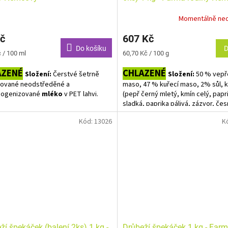
Momentálně ne
č
607 Kč
Do košíku
D
Měrná
 / 100 ml
60,70 Kč / 100 g
cena:
AZENÉ
CHLAZENÉ
Složení:
Čerstvé šetrně
Složení:
50 % vepř
rované neodstředěné a
maso, 47 % kuřecí maso, 2% sůl, k
ogenizované
mléko
v PET lahvi.
(pepř černý mletý, kmín celý, papr
sladká, paprika pálivá, zázvor, čes
ny zvýrazněny tučně.
skopové střívko. BEZ RYCHLOSOLÍ !
Kód:
13026
K
Bez alergenů.
Váha jednoho balíčku je cca 300 g 
jednoho balíčku je cca 170 Kč. Pro
uvedená cena je za 1 kg, výsledná
bude upravena podle skutečné váh
košíku vkládejte počet balení.
ží špekáček (balení 2ks) 1 kg -
Drůbeží špekáček 1 kg - Far