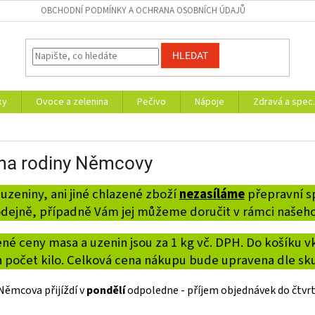
OBCHODNÍ PODMÍNKY A OCHRANA OSOBNÍCH ÚDAJŮ
HLEDAT
ky
Ovoce a zelenina
Pečivo
Nápoje
Zdravá a spec.
ma rodiny Němcovy
uzeniny, ani jiné chlazené zboží
nezasíláme
přepravní s
dejně, případně Vám jej můžeme doručit v rámci našeho
é ceny masa a uzenin jsou za 1 kg vč. DPH. Do košíku v
n počet kilo. Celková cena nákupu bude upravena dle sk
Němcova přijíždí v
pondělí
odpoledne - příjem objednávek do čtvrt