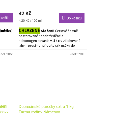
42 Kč
 košíku
Do košíku
Měrná
4,20 Kč / 100 ml
cena:
CHLAZENÉ
(
mléko)
Složení:
Čerstvé šetrně
pasterované neodstředěné a
nehomogenizované
mléko
v zálohované
lahvi - prosíme, přidejte si k mléku do
objednávky i lahev.
Kód:
9866
Kód:
9908
Alergeny zvýrazněny tučně.
alení
Debrecínské párečky extra 1 kg -
mcovy
Farma rodiny Němcovy