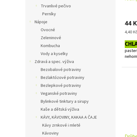
Trvanlivé pečivo
Perníky
Nápoje
44 K
Ovocné
Měrná
4,40 Kč
cena:
Zeleninové
CHL
Kombucha
paste
Vody a kyselky
nehom
Zdravá a spec. výživa
Alerge
Bezobalové potraviny
Bezlaktózové potraviny
Bezlepkové potraviny
Veganské potraviny
Bylinkové tinktury a sirupy
Kaše a dětská výživa
KÁVY, KÁVOVINY, KAKAA A ČAJE
Kávy zrnkové i mleté
Kávoviny
Drůbe