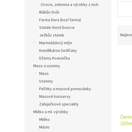
n
Ovoce, zelenina a výrobky z nich
e
Bláhův Dvůr
l
Farma Dora (kozí farma)
Ř
Statek Horní Dvorce
a
Nejlev
Ježkův statek
z
Marmeládový mlýn
e
Knedlíkárna Sedlčany
V
n
Džemy Kvasnička
ý
í
p
Maso a uzeniny
p
i
r
Maso
s
o
Uzeniny
p
d
Paštiky a masové pomazánky
r
u
Masové konzervy
o
k
Zabijačkové speciality
d
t
u
ů
Mléko a ml. výrobky
Čerst
k
Mléko
200ml
t
Máslo
ů