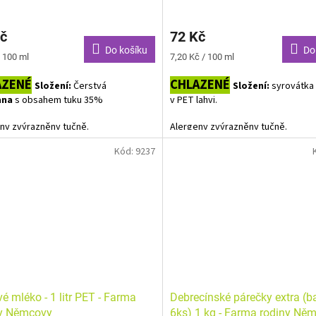
Průměrné
hodnocení
č
72 Kč
produktu
je
Do košíku
Do
Měrná
/ 100 ml
7,20 Kč / 100 ml
5,0
cena:
z
AZENÉ
CHLAZENÉ
Složení:
Čerstvá
Složení:
syrovátka 
5
ana
s obsahem tuku 35%
v PET lahvi.
hvězdiček.
ny zvýrazněny tučně.
Alergeny zvýrazněny tučně.
Kód:
9237
vé mléko - 1 litr PET - Farma
Debrecínské párečky extra (b
ny Němcovy
6ks) 1 kg - Farma rodiny Ně