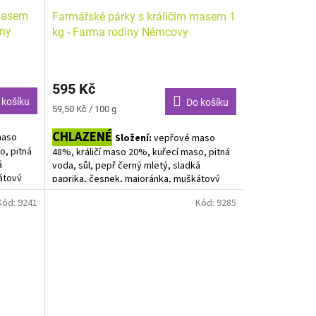
 masem
Farmářské párky s králičím masem 1
iny
kg - Farma rodiny Němcovy
595 Kč
 košíku
Do košíku
Měrná
59,50 Kč / 100 g
cena:
CHLAZENÉ
maso
Složení:
vepřové maso
o, pitná
48%, králičí maso 20%, kuřecí maso, pitná
á
voda, sůl, pepř černý mletý, sladká
átový
paprika, česnek, majoránka, muškátový
HLOSOLÍ
oříšek, skopové střívko. BEZ RYCHLOSOLÍ !!
Kód:
9241
Kód:
9285
Bez alergenů.
Velké balení - cca 1 kg. Výsledná cena bude
 g a cena
upravena podle skutečné váhy!! Do košíku
 Protože
vkládejte počet balení.
 cena
y!! Do