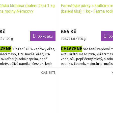
řská klobása (balení 2ks) 1 kg
Farmářské párky s králičím
ma rodiny Němcovy
(balení 6ks) 1 kg - Farma rod
Němcovy
 Kč
656 Kč
Do košíku
Do
Měrná
č / 100 g
198,79 Kč / 100 g
cena:
AZENÉ
CHLAZENÉ
Složení:
61% vepřový ořez,
Složení:
vepřové 
řecí maso, 10% hovězí ořez, 2%
48%, králičí maso 20%, kuřecí mas
,3% koření (sladká paprika, pepř
voda, sůl, pepř černý mletý, sladk
mletý, pálivá paprika, česnek, kmín
paprika, česnek, majoránka, mušk
 0,7% vepřové střívko. BEZ
oříšek, skopové střívko. BEZ RYC
Kód:
9978
SOLÍ !!
!!
ergenů
Bez alergenů.
ednoho balíčku je cca 400 g a cena
Váha jednoho balíčku je kolem 300
o balíčku je cca 160 Kč. Protože
jednoho balíčku je cca 190-200 Kč.
á cena je za 1 kg, výsledná cena
uvedená cena je za 1 kg, výsledná
pravena podle skutečné váhy!! Do
bude upravena podle skutečné váh
 vkládejte počet balení.
košíku vkládejte počet balení.