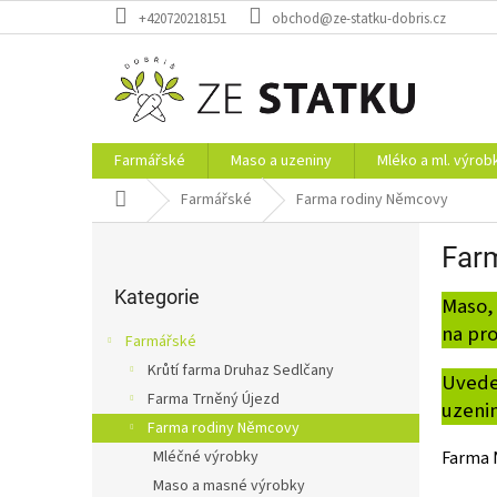
Přejít
+420720218151
obchod@ze-statku-dobris.cz
na
obsah
Farmářské
Maso a uzeniny
Mléko a ml. výrob
Domů
Farmářské
Farma rodiny Němcovy
P
Far
o
Přeskočit
s
kategorie
Kategorie
Maso, 
t
r
na pro
Farmářské
a
Krůtí farma Druhaz Sedlčany
n
Uveden
Farma Trněný Újezd
n
uzeni
í
Farma rodiny Němcovy
p
Farma 
Mléčné výrobky
a
Maso a masné výrobky