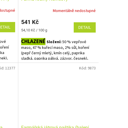
dostupné
Momentálně nedostupné
541 Kč
ETAIL
DETAIL
Měrná
54,10 Kč / 100 g
cena:
CHLAZENÉ
ové
Složení:
50 % vepřové
oření
maso, 47 % kuřecí maso, 2% sůl, koření
ika
(pepř černý mletý, kmín celý, paprika
nek),
sladká, paprika pálivá, zázvor, česnek),
!
skopové střívko. BEZ RYCHLOSOLÍ !!
ód:
12377
Kód:
9873
Bez alergenů.
a cena
Kilové balení párečků bez rychlosolí.
tože
Odhadujeme cca 20 párečků v balení.
 cena
Protože uvedená cena je za 1 kg, výsledná
y!! Do
cena bude doupravena podle skutečné
váhy!! Do košíku vkládejte počet balení.
ma
Farmářská játrová paštika (balení