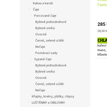
Kakaa a karob
Farm
Čaje
Porcované čaje
Bylinné jednodruhové
285
Bylinné směsi
Měrná
28,50 K
Ovocné
cena:
CHL
Černé, zelené a bílé
kuřecí
Nečaje
maso, 
Poznávací sady
hřbetn
mletý,
Sypané čaje
kyseli
Bylinné jednodruhové
(papri
Bylinné směsi
muškát
Ovocné
Protož
Černé, zelené a bílé
cena b
Nečaje
Do koš
jsou 2
Křupky, krekry, plátky, chipsy
LUŠTĚNINY a OBILOVINY