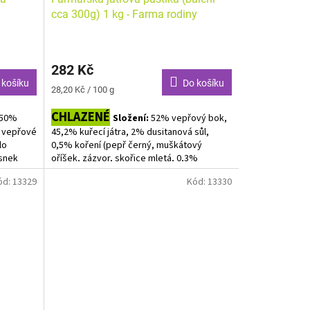
cca 300g) 1 kg - Farma rodiny
Němcovy
282 Kč
 košíku
Do košíku
Měrná
28,20 Kč / 100 g
cena:
CHLAZENÉ
50%
Složení:
52% vepřový bok,
, vepřové
45,2% kuřecí játra, 2% dusitanová sůl,
lo
0,5% koření (pepř černý, muškátový
esnek
oříšek, zázvor, skořice mletá, 0,3%
kr,
trifosforečnan draselný a sodný (E451)
ód:
13329
Kód:
13330
sin
ř černý -
Bez alergenů
ko
Váha jedné paštiky je cca 300 g a cena
 uvedená
jednoho balíčku je cca 85 Kč. Protože
de
uvedená cena je za 1 kg, výsledná cena
o košíku
bude upravena podle skutečné váhy!! Do
cca 8-9
košíku vkládejte počet balení.