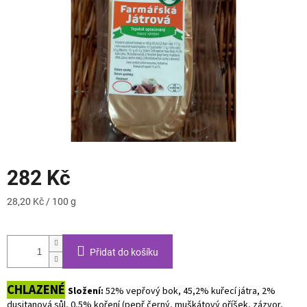
282 Kč
Měrná
28,20 Kč / 100 g
cena:
Přidat do košíku
CHLAZENÉ
Složení:
52% vepřový bok, 45,2% kuřecí játra, 2%
dusitanová sůl, 0,5% koření (pepř černý, muškátový oříšek, zázvor,