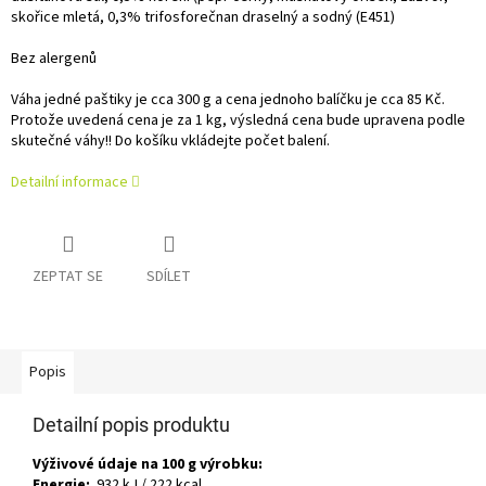
skořice mletá, 0,3% trifosforečnan draselný a sodný (E451)
Bez alergenů
Váha jedné paštiky je cca 300 g a cena jednoho balíčku je cca 85 Kč.
Protože uvedená cena je za 1 kg, výsledná cena bude upravena podle
skutečné váhy!! Do košíku vkládejte počet balení.
Detailní informace
ZEPTAT SE
SDÍLET
Popis
Detailní popis produktu
Výživové údaje na 100 g výrobku:
Energie:
932 kJ / 222 kcal