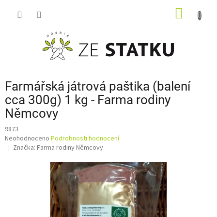
Přejít
NÁKUP
na
obsah
KOŠÍK
Farmářská játrová paštika (balení
cca 300g) 1 kg - Farma rodiny
Němcovy
9873
Průměrné
Neohodnoceno
Podrobnosti hodnocení
hodnocení
Značka:
Farma rodiny Němcovy
produktu
je
0,0
z
5
hvězdiček.