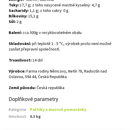
Tuky:
17,7 g; z toho nasycené mastné kyseliny: 4,7 g
Sacharidy:
1,1 g; z toho cukry: 0 g
Bílkoviny:
15,1 g
Sůl:
2 g
Balení:
cca 300g v recyklovatelném obalu
Skladování:
při teplotě 1 - 5 °C, výrobek proto není možné
zasílat přepravní společností.
Trvanlivost:
14 dní
Výrobce:
Farma rodiny Němcovy, Netín 78, Radostín nad
Oslavou, 594 44, Česká Republika
Země původu:
Česká republika
Doplňkové parametry
Kategorie
:
Paštiky a masové pomazánky
Hmotnost
:
0.3 kg