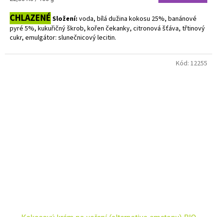
cena:
CHLAZENÉ
Složení:
vo
da, bílá dužina kokosu 25%, banánové
pyré 5%, kukuřičný škrob, kořen čekanky, citronová šťáva, třtinový
cukr, emulgátor: slunečnicový lecitin.
Bez alergenů. Bez laktózy.
Kód:
12255
Dodavatel: Natural Jihlava - přijíždí liché čtvrtky a sudé pátky.