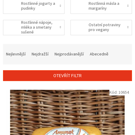
Rostlinné jogurty a
Rostlinná másla a
pudinky
margaríny
Rostlinné nápoje,
Ostatní potraviny
mléka a smetany
pro vegany
sušené
Ř
a
Nejlevnější
Nejdražší
Nejprodávanější
Abecedně
z
e
n
OTEVŘÍT FILTR
í
p
V
Kód:
10654
r
ý
o
p
d
i
u
s
k
p
t
r
ů