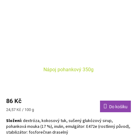
Nápoj pohankový 350g
86 Kč
Do košíku
Měrná
24,57 Kč / 100 g
cena:
Složení:
dextróza, kokosový tuk, sušený glukózový sirup,
pohanková mouka (17 %), inulin, emulgátor: E472e (rostlinný původ),
stabilizátor: fosforečnan draselný