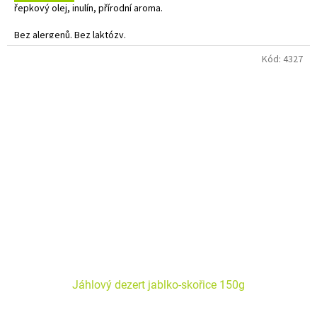
řepkový olej, inulín, přírodní aroma.
Bez alergenů. Bez laktózy.
Kód:
4327
Dodavatel: Natural Jihlava - přijíždí liché čtvrtky a sudé pátky.
Jáhlový dezert jablko-skořice 150g