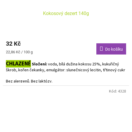
Kokosový dezert 140g
32 Kč
Do košíku
Měrná
22,86 Kč / 100 g
cena:
CHLAZENÉ
Složení:
voda, bílá dužina kokosu 25%, kukuřičný
škrob, kořen čekanky, emulgátor: slunečnicový lecitin, třtinový cukr
Bez alergenů. Bez laktózy.
Kód:
4328
Dodavatel: Natural Jihlava - přijíždí liché čtvrtky a sudé pátky.