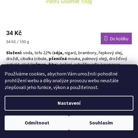
Patifu Gourmet 100g
34 Kč
Do košíku
Měrná
34 Kč / 100 g
cena:
Složení:
voda, tofu 22% (
sója,
nigari), brambory, řepkový olej,
droždí, cibulka (cibule,
pšeničná
mouka, palmový olej), drožďový
extrakt, slad (
ječmen, žito
), koření, zahušťovadla: karagenan,
guma guar
Používáme cookies, abychom Vám umožnili pohodlné
prohlížení webu a díky analýze provozu webu neustále
Alergeny zvýrazněny tučně
Kód:
10651
zlepšovali jeho funkce, výkon a použitelnost.
Nastavení
Odmítnout
Souhlasím