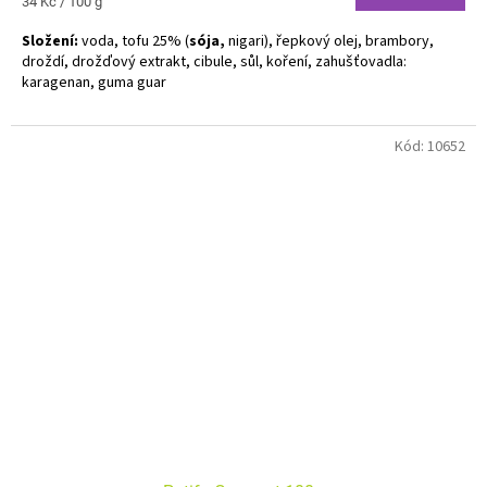
Měrná
34 Kč / 100 g
cena:
Složení:
voda, tofu 25% (
sója,
nigari), řepkový olej, brambory,
droždí, drožďový extrakt, cibule, sůl, koření, zahušťovadla:
karagenan, guma guar
Alergeny zvýrazněny tučně
Kód:
10652