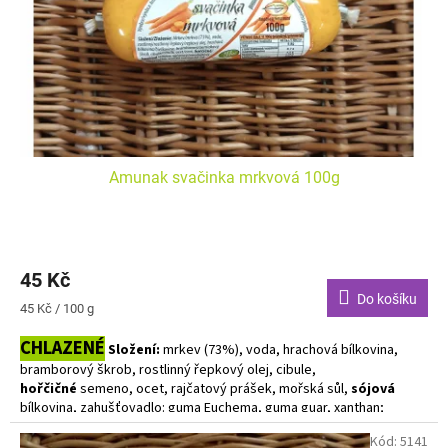
o
d
u
k
t
ů
Amunak svačinka mrkvová 100g
45 Kč
Do košíku
Měrná
45 Kč / 100 g
cena:
CHLAZENÉ
Složení:
mrkev (73%), voda, hrachová bílkovina,
bramborový škrob, rostlinný řepkový olej, cibule,
hořčičné
semeno, ocet, rajčatový prášek, mořská sůl,
sójová
bílkovina, zahušťovadlo: guma Euchema, guma guar, xanthan;
koření, cukr, barvivo: betakaroten
Kód:
5141