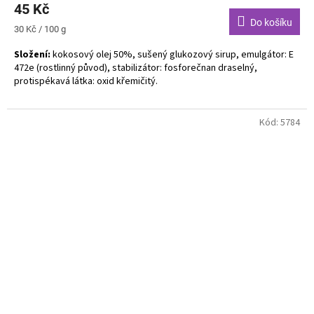
45 Kč
Do košíku
Měrná
30 Kč / 100 g
cena:
Složení:
kokosový olej 50%, sušený glukozový sirup, emulgátor: E
472e (rostlinný původ), stabilizátor: fosforečnan draselný,
protispékavá látka: oxid křemičitý.
Bez alergenů. Bez lepku. Bez laktózy. Bez kaseinu. Vegan.
Kód:
5784