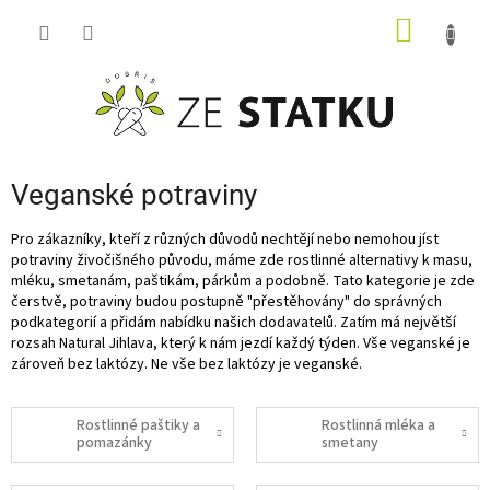
Přejít
NÁKUP
na
obsah
KOŠÍK
Veganské potraviny
Pro zákazníky, kteří z různých důvodů nechtějí nebo nemohou jíst
potraviny živočišného původu, máme zde rostlinné alternativy k masu,
mléku, smetanám, paštikám, párkům a podobně. Tato kategorie je zde
čerstvě, potraviny budou postupně "přestěhovány" do správných
podkategorií a přidám nabídku našich dodavatelů. Zatím má největší
rozsah Natural Jihlava, který k nám jezdí každý týden. Vše veganské je
zároveň bez laktózy. Ne vše bez laktózy je veganské.
Rostlinné paštiky a
Rostlinná mléka a
pomazánky
smetany