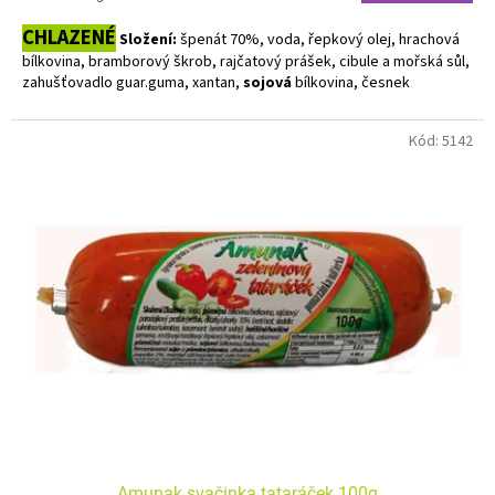
cena:
CHLAZENÉ
Složení:
špenát 70%, voda, řepkový olej, hrachová
bílkovina, bramborový škrob, rajčatový prášek, cibule a mořská sůl,
zahušťovadlo guar.guma, xantan,
sojová
bílkovina, česnek
Alergeny zvýrazněny tučně. Bez lepku.
Kód:
5142
Amunak svačinka tataráček 100g