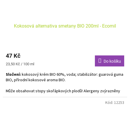
Kokosová alternativa smetany BIO 200ml - Ecomil
47 Kč
Do košíku
Měrná
23,50 Kč / 100 ml
cena:
Složení:
kokosový krém BIO 60%, voda; stabilizátor: guarová guma
BIO, přírodní kokosové aroma BIO.
Může obsahovat stopy skořápkových plodů! Alergeny zvýrazněny
tučně. Vhodná na vaření.
Kód:
12253