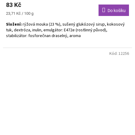
83 Kč
Do košíku
Měrná
23,71 Kč / 100 g
cena:
Složení:
rýžová mouka (23 %), sušený glukózový sirup, kokosový
tuk, dextróza, inulin, emulgátor: E472e (rostlinný původ),
stabilizátor: fosforečnan draselný, aroma
Bez alergenů. Bez lepku. Bez laktózy. Vegan.
Kód:
12256