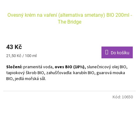
Ovesný krém na vaření (alternativa smetany) BIO 200ml -
The Bridge
43 Kč
Do košíku
Měrná
21,50 Kč / 100 ml
cena:
Složení:
pramenitá voda,
oves BIO (10%),
slunečnicový olej BIO,
tapiokový škrob BIO, zahušťovadla: karubín BIO, guarová mouka
BIO, jedlá mořská sůl.
Alergeny uvedeny tučně.
Kód:
10650