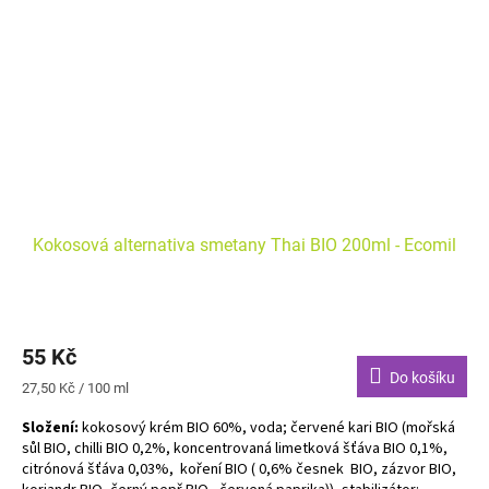
Kokosová alternativa smetany Thai BIO 200ml - Ecomil
55 Kč
Do košíku
Měrná
27,50 Kč / 100 ml
cena:
Složení:
kokosový krém BIO 60%, voda; červené kari BIO (mořská
sůl BIO, chilli BIO 0,2%, koncentrovaná limetková šťáva BIO 0,1%,
citrónová šťáva 0,03%, koření BIO ( 0,6% česnek BIO, zázvor BIO,