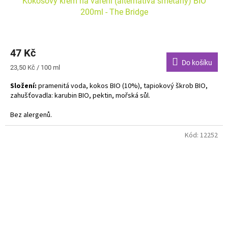
Kokosový krém na vaření (alternativa smetany) BIO
200ml - The Bridge
47 Kč
Do košíku
Měrná
23,50 Kč / 100 ml
cena:
Složení:
pramenitá voda, kokos BIO (10%), tapiokový škrob BIO,
zahušťovadla: karubin BIO, pektin, mořská sůl.
Bez alergenů.
Kód:
12252