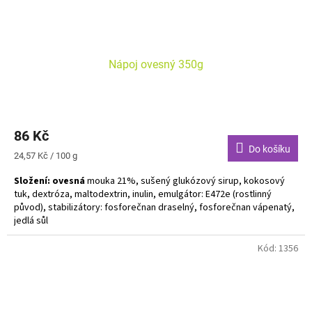
Nápoj ovesný 350g
86 Kč
Do košíku
Měrná
24,57 Kč / 100 g
cena:
Složení: ovesná
mouka 21%, sušený glukózový sirup, kokosový
tuk, dextróza, maltodextrin, inulin, emulgátor: E472e (rostlinný
původ), stabilizátory: fosforečnan draselný, fosforečnan vápenatý,
jedlá sůl
Alergeny zvýrazněny tučně. Bez laktózy. Vegan.
Kód:
1356