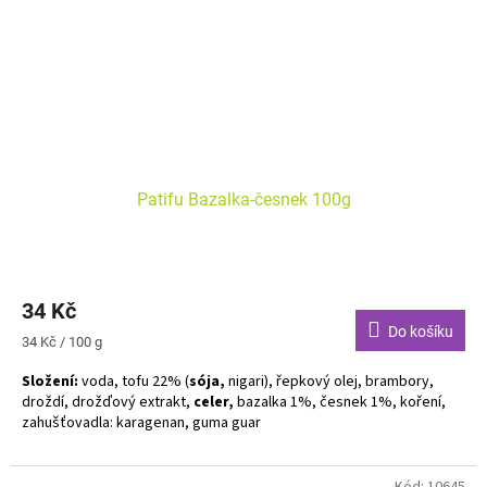
Patifu Bazalka-česnek 100g
34 Kč
Do košíku
Měrná
34 Kč / 100 g
cena:
Složení:
voda, tofu 22% (
sója,
nigari), řepkový olej, brambory,
droždí, drožďový extrakt,
celer,
bazalka 1%, česnek 1%, koření,
zahušťovadla: karagenan, guma guar
Alergeny zvýrazněny tučně
Kód:
10645