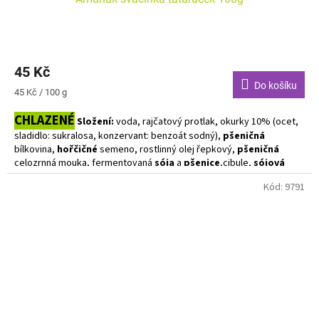
45 Kč
Do košíku
Měrná
45 Kč / 100 g
cena:
CHLAZENÉ
Složení:
voda, rajčatový protlak, okurky 10% (ocet,
sladidlo: sukralosa, konzervant: benzoát sodný),
pšeničná
bílkovina,
hořčičné
semeno, rostlinný olej řepkový,
pšeničná
celozrnná mouka, fermentovaná
sója
a
pšenice
,cibule,
sójová
bílkovina, cibule, paprika 2%, mořská sůl, cukr, ocet, modifikovaný
Kód:
9791
škrob kukuřičný E1422, koření,
zahušťovadlo guma Euchema, guma
guar, xanthan, česnek, glukózový sirup, antioxidant: askorban
sodný, regulátor kyselosti, kyselina citronová, aroma
Alergeny zvýrazněny tučně