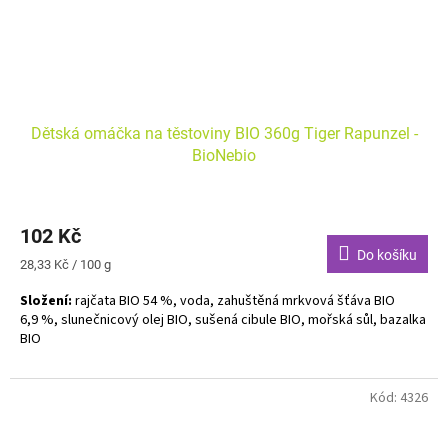
Dětská omáčka na těstoviny BIO 360g Tiger Rapunzel -
BioNebio
102 Kč
Do košíku
Měrná
28,33 Kč / 100 g
cena:
Složení:
rajčata BIO 54 %, voda, zahuštěná mrkvová šťáva BIO
6,9 %, slunečnicový olej BIO, sušená cibule BIO, mořská sůl, bazalka
BIO
Bez alergenů. Vhodné pro vegany.
Kód:
4326