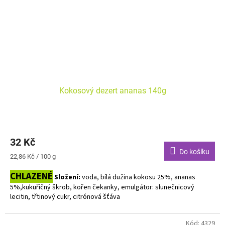
Kokosový dezert ananas 140g
32 Kč
Do košíku
Měrná
22,86 Kč / 100 g
cena:
CHLAZENÉ
Složení:
v
oda, bílá dužina kokosu 25%, ananas
5%,kukuřičný škrob, kořen čekanky, emulgátor: slunečnicový
lecitin, třtinový cukr, citrónová šťáva
Bez alergenů. Bez laktózy.
Kód:
4329