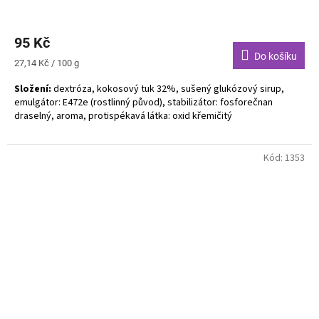
95 Kč
Do košíku
Měrná
27,14 Kč / 100 g
cena:
Složení:
dextróza, kokosový tuk 32%, sušený glukózový sirup,
emulgátor: E472e (rostlinný původ), stabilizátor: fosforečnan
draselný, aroma, protispékavá látka: oxid křemičitý
Bez alergenů. Bez lepku. Bez laktózy. Vegan.
Kód:
1353