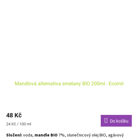
Mandlová alternativa smetany BIO 200ml - Ecomil
48 Kč
Do košíku
Měrná
24 Kč / 100 ml
cena:
Složení:
voda,
mandle BIO
7%, slunečnicový olej BIO, agávový