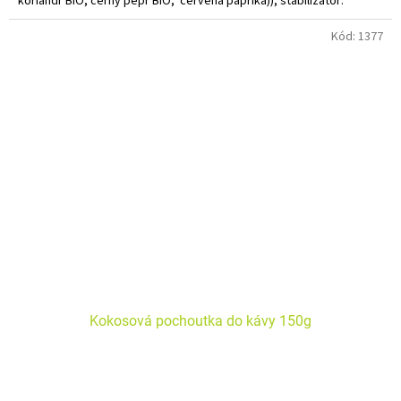
koriandr BIO, černý pepř BIO, červená paprika)), stabilizátor:
xanthan, guarová guma BIO, přírodní kokosové aroma BIO.
Kód:
1377
Může obsahovat stopy skořápkových plodů! Alergeny zvýrazněny
tučně. Vhodná na vaření.
Kokosová pochoutka do kávy 150g