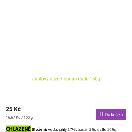
Jáhlový dezert banán-datle 150g
25 Kč
Do košíku
Měrná
16,67 Kč / 100 g
cena:
CHLAZENÉ
Složení:
voda, jáhly 17%, banán 5%, datle 10%,