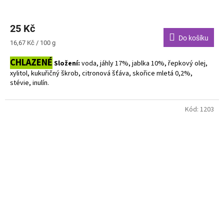
25 Kč
Do košíku
Měrná
16,67 Kč / 100 g
cena:
CHLAZENÉ
Složení:
v
oda, jáhly 17%, jablka 10%, řepkový olej,
xylitol, kukuřičný škrob, citronová šťáva, skořice mletá 0,2%,
stévie, inulín.
Bez alergenů. Bez laktózy.
Kód:
1203
Dodavatel: Natural Jihlava - přijíždí liché čtvrtky a sudé pátky.