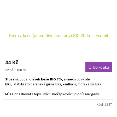
Krém z kešu (alternativa smetany) BIO 200ml - Ecomil
44 Kč
Do košíku
Měrná
22 Kč / 100 ml
cena:
Složení:
voda,
oříšek kešu BIO 7%,
slunečnicový olej
BIO,
stabilizátor: arabská guma BIO, xanthan), mořská sůl BIO.
Může obsahovat stopy jiných skořápkových plodů! Alergeny
zvýrazněny tučně. Vhodná na vaření.
Kód:
1347