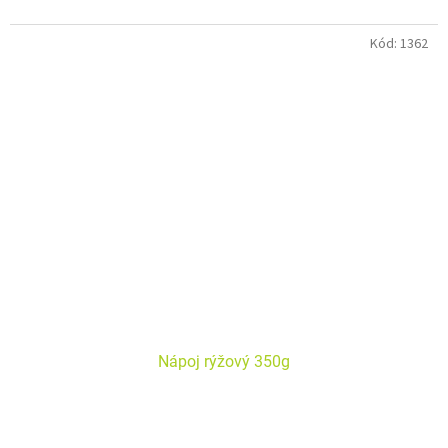
Bez alergenů. Bez lepku. Bez laktózy. Vegan.
Kód:
1362
Nápoj rýžový 350g