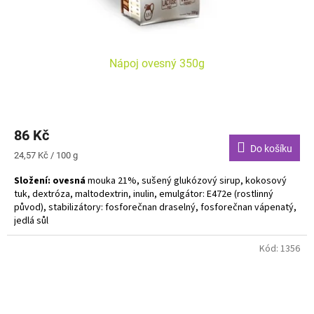
Nápoj ovesný 350g
86 Kč
Do košíku
Měrná
24,57 Kč / 100 g
cena:
Složení: ovesná
mouka 21%, sušený glukózový sirup, kokosový
tuk, dextróza, maltodextrin, inulin, emulgátor: E472e (rostlinný
původ), stabilizátory: fosforečnan draselný, fosforečnan vápenatý,
jedlá sůl
Alergeny zvýrazněny tučně. Bez laktózy. Vegan.
Kód:
1356