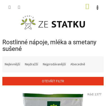
Přejít
NÁKUP
na
obsah
KOŠÍK
Rostlinné nápoje, mléka a smetany
sušené
Ř
a
Nejlevnější
Nejdražší
Nejprodávanější
Abecedně
z
e
n
OTEVŘÍT FILTR
í
p
V
Kód:
1377
r
ý
o
p
d