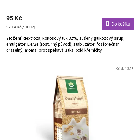
95 Kč
Do košíku
Měrná
27,14 Kč / 100 g
cena:
Složení:
dextróza, kokosový tuk 32%, sušený glukózový sirup,
emulgátor: E472e (rostlinný původ), stabilizátor: fosforečnan
draselný, aroma, protispékavá látka: oxid křemičitý
Bez alergenů. Bez lepku. Bez laktózy. Vegan.
Kód:
1353