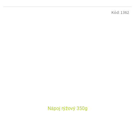
Bez alergenů. Bez lepku. Bez laktózy. Vegan.
Kód:
1362
Nápoj rýžový 350g