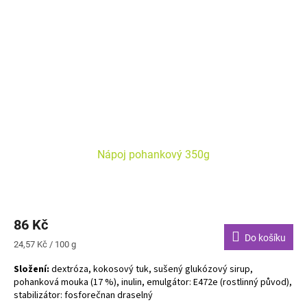
Nápoj pohankový 350g
86 Kč
Do košíku
Měrná
24,57 Kč / 100 g
cena:
Složení:
dextróza, kokosový tuk, sušený glukózový sirup,
pohanková mouka (17 %), inulin, emulgátor: E472e (rostlinný původ),
stabilizátor: fosforečnan draselný