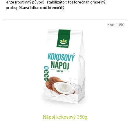
472e (rostlinný původ), stabilizátor: fosforečnan draselný,
protispékavá látka: oxid křemičitý.
Bez alergenů. Bez lepku. Bez laktózy. Bez kaseinu. Vegan.
Kód:
1350
Nápoj kokosový 350g