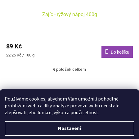
Zajíc - rýžový nápoj 400g
89 Kč
Do košíku
Měrná
22,25 Kč / 100 g
cena:
6
položek celkem
O
v
l
Z
á
á
Shoptet.cz
Ze statku Dobříš
Certifikát BIO
d
p
Používáme cookies, abychom Vám umožnili pohodlné
a
a
prohlížení webu a díky analýze provozu webu neustále
c
t
zlepšovali jeho funkce, výkon a použitelnost.
í
í
p
Vytvořil Shoptet
r
Nastavení
v
k