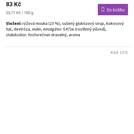
83 Kč
Do košíku
Měrná
23,71 Kč / 100 g
cena:
Složení:
rýžová mouka (23 %), sušený glukózový sirup, kokosový
tuk, dextróza, inulin, emulgátor: E472e (rostlinný původ),
stabilizátor: fosforečnan draselný, aroma
Bez alergenů. Bez lepku. Bez laktózy. Vegan.
Kód:
1371