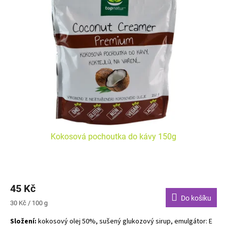
i
u
s
k
p
t
r
ů
o
d
u
k
t
ů
Kokosová pochoutka do kávy 150g
45 Kč
Do košíku
Měrná
30 Kč / 100 g
cena:
Složení:
kokosový olej 50%, sušený glukozový sirup, emulgátor: E