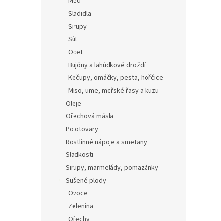
Med
Sladidla
Sirupy
Sůl
Ocet
Bujóny a lahůdkové droždí
Kečupy, omáčky, pesta, hořčice
Miso, ume, mořské řasy a kuzu
Oleje
Ořechová másla
Polotovary
Rostlinné nápoje a smetany
Sladkosti
Sirupy, marmelády, pomazánky
Sušené plody
Ovoce
Zelenina
Ořechy