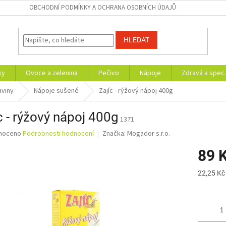
OBCHODNÍ PODMÍNKY A OCHRANA OSOBNÍCH ÚDAJŮ
HLEDAT
ky
Ovoce a zelenina
Pečivo
Nápoje
Zdravá a spec.
aviny
Nápoje sušené
Zajíc - rýžový nápoj 400g
c - rýžový nápoj 400g
1371
né
noceno
Podrobnosti hodnocení
Značka:
Mogador s.r.o.
ní
89 
u
Měrná
22,25 Kč
cena:
ek.