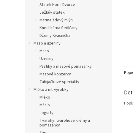
n
Statek Horní Dvorce
e
Ježkův statek
l
Marmeládový mlýn
Knedlíkárna Sedlčany
Džemy Kvasnička
Maso a uzeniny
Maso
Uzeniny
Paštiky a masové pomazánky
Popi
Masové konzervy
Zabijačkové speciality
Mléko a ml. výrobky
Det
Mléko
Popi
Máslo
Jogurty
Tvarohy, tvarohové krémy a
pomazánky