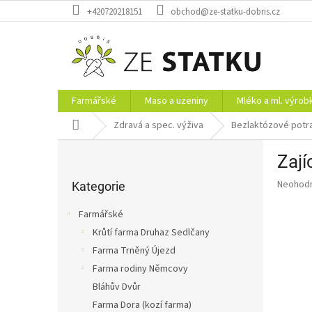
Přejít
+420720218151
obchod@ze-statku-dobris.cz
na
obsah
Farmářské
Maso a uzeniny
Mléko a ml. výrob
Domů
Zdravá a spec. výživa
Bezlaktózové potr
P
Zají
o
Přeskočit
s
Průměr
Neohod
kategorie
Kategorie
t
hodnoce
r
produkt
Farmářské
a
je
Krůtí farma Druhaz Sedlčany
0,0
n
z
Farma Trněný Újezd
n
5
í
Farma rodiny Němcovy
hvězdič
p
Bláhův Dvůr
a
Farma Dora (kozí farma)