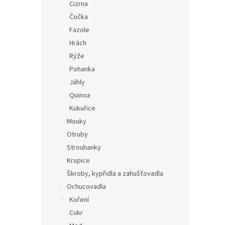
Cizrna
Čočka
Fazole
Hrách
Rýže
Pohanka
Jáhly
Quinoa
Kukuřice
Mouky
Otruby
Strouhanky
Krupice
Škroby, kypřidla a zahušťovadla
Ochucovadla
Koření
Cukr