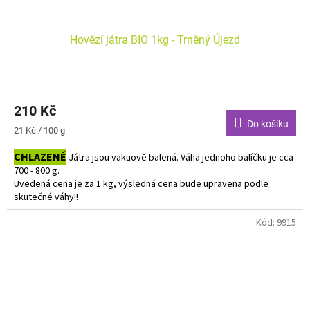
Hovězí játra BIO 1kg - Trněný Újezd
210 Kč
Do košíku
Měrná
21 Kč / 100 g
cena:
CHLAZENÉ
Játra jsou vakuově balená. Váha jednoho balíčku je cca
700 - 800 g.
Uvedená cena je za 1 kg, výsledná cena bude upravena podle
skutečné váhy!!
Do košíku vkládejte počet balení.
Kód:
9915