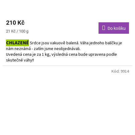
210 Kč
Do košíku
Měrná
21 Kč / 100 g
cena:
CHLAZENÉ
Srdce jsou vakuově balená. Váha jednoho balíčku je
nám neznámá - zatím jsme neobjednávali.
Uvedená cena je za 1 kg, výsledná cena bude upravena podle
skutečné váhy!!
Do košíku vkládejte počet balení.
Kód:
9914