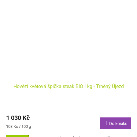
Hovězí květová špička steak BIO 1kg - Trněný Újezd
1 030 Kč
Do košíku
Měrná
103 Kč / 100 g
cena: