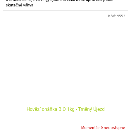
skutečné váhy!!
Do košíku vkládejte počet balení.
Kód:
9552
Hovězí oháňka BIO 1kg - Trněný Újezd
Momentálně nedostupné