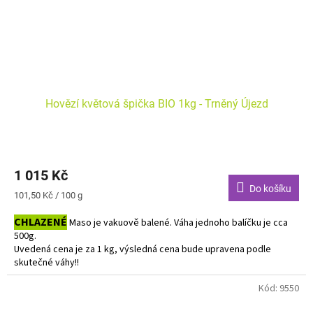
Hovězí květová špička BIO 1kg - Trněný Újezd
1 015 Kč
Do košíku
Měrná
101,50 Kč / 100 g
cena:
CHLAZENÉ
Maso je vakuově balené. Váha jednoho balíčku je cca
500g.
Uvedená cena je za 1 kg, výsledná cena bude upravena podle
skutečné váhy!!
Do košíku vkládejte počet balení.
Kód:
9550