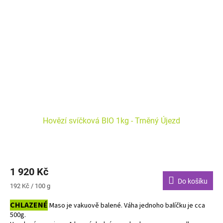
Hovězí svíčková BIO 1kg - Trněný Újezd
1 920 Kč
Do košíku
Měrná
192 Kč / 100 g
cena:
CHLAZENÉ
Maso je vakuově balené. Váha jednoho balíčku je cca
500g.