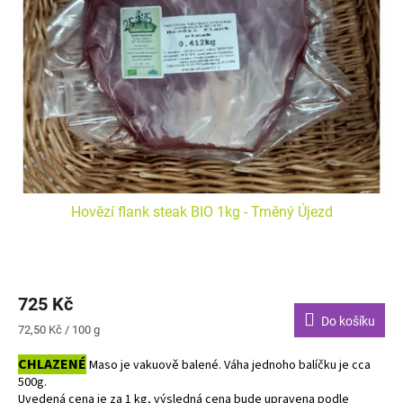
Hovězí flank steak BIO 1kg - Trněný Újezd
725 Kč
Do košíku
Měrná
72,50 Kč / 100 g
cena:
CHLAZENÉ
Maso je vakuově balené. Váha jednoho balíčku je cca
500g.
Uvedená cena je za 1 kg, výsledná cena bude upravena podle