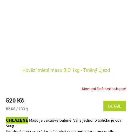
Hovězí mleté maso BIO 1kg - Trněný Újezd
Momentálně nedostupné
520 Kč
DETAIL
Měrná
52 Kč / 100 g
cena:
CHLAZENÉ
Maso je vakuově balené. Váha jednoho balíčku je cca
500g.
Uvedená cena je za 1 kg, výsledná cena bude upravena podle