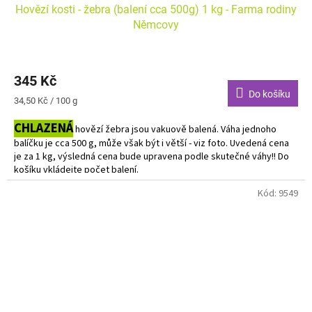
Hovězí kosti - žebra (balení cca 500g) 1 kg - Farma rodiny
Němcovy
345 Kč
Do košíku
Měrná
34,50 Kč / 100 g
cena:
CHLAZENÁ
hovězí žebra jsou vakuově balená. Váha jednoho
balíčku je cca 500 g, může však být i větší - viz foto.
Uvedená cena
je za 1 kg, výsledná cena bude upravena podle skutečné váhy!! D
o
košíku vkládejte počet balení.
Kód:
9549