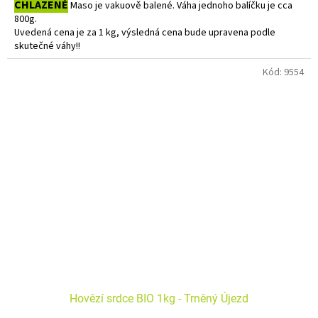
CHLAZENÉ
Maso je vakuově balené. Váha jednoho balíčku je cca
800g.
Uvedená cena je za 1 kg, výsledná cena bude upravena podle
skutečné váhy!!
Do košíku vkládejte počet balení.
Kód:
9554
Hovězí srdce BIO 1kg - Trněný Újezd