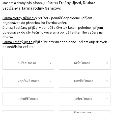
farma Trněný Újezd, Druhaz
Masem a droby nás zásobují :
Sedlčany a farma rodiny Němcovy.
Farma rodiny Němcovy
přijíždí v pondělí odpoledne - příjem
objednávek do předchozího čtvrtka večer.
Druhaz Sedlčany
přijíždí v pondělí a čtvrtek kolem poledne - příjem
objednávek do čtvrtečního večera na pondělí a úterního večera na
čtvrtek.
Farma Trněný Újezd
přijíždí ve středu odpoledne - příjem objednávek
do nedělního večera.
Kuřecí maso
Krůtí maso
Vepřové maso
Hovězí maso
Jehněčí maso
Telecí maso
Kachny, husy,