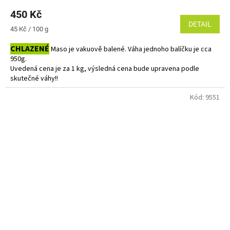
450 Kč
DETAIL
Měrná
45 Kč / 100 g
cena:
CHLAZENÉ
Maso je vakuově balené. Váha jednoho balíčku je cca
950g.
Uvedená cena je za 1 kg, výsledná cena bude upravena podle
skutečné váhy!!
Do košíku vkládejte počet balení.
Kód:
9551