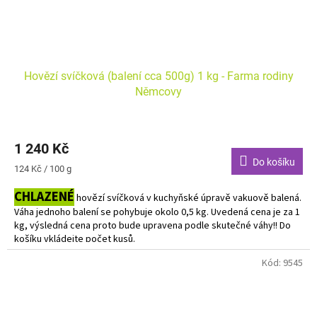
Hovězí svíčková (balení cca 500g) 1 kg - Farma rodiny
Němcovy
1 240 Kč
Do košíku
Měrná
124 Kč / 100 g
cena:
CHLAZENÉ
hovězí svíčková v kuchyňské úpravě vakuově balená.
Váha jednoho balení se pohybuje okolo 0,5 kg. Uvedená cena je za 1
kg, výsledná cena proto bude upravena podle skutečné váhy!! Do
košíku vkládejte počet kusů.
Kód:
9545