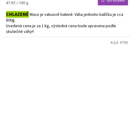
Do košíku
Měrná
47 Kč / 100 g
cena:
CHLAZENÉ
Maso je vakuově balené. Váha jednoho balíčku je cca
800g.
Uvedená cena je za 1 kg, výsledná cena bude upravena podle
skutečné váhy!!
Do košíku vkládejte počet balení.
Kód:
9795