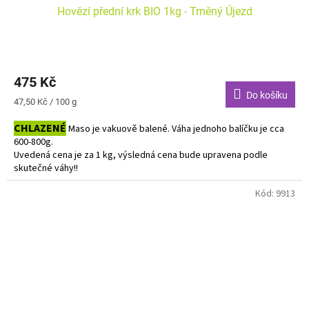
Hovězí přední krk BIO 1kg - Trněný Újezd
475 Kč
Do košíku
Měrná
47,50 Kč / 100 g
cena:
CHLAZENÉ
Maso je vakuově balené. Váha jednoho balíčku je cca
600-800g.
Uvedená cena je za 1 kg, výsledná cena bude upravena podle
skutečné váhy!!
Do košíku vkládejte počet balení.
Kód:
9913