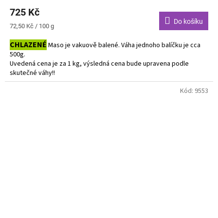
725 Kč
Do košíku
Měrná
72,50 Kč / 100 g
cena:
CHLAZENÉ
Maso je vakuově balené. Váha jednoho balíčku je cca
500g.
Uvedená cena je za 1 kg, výsledná cena bude upravena podle
skutečné váhy!!
Do košíku vkládejte počet balení.
Kód:
9553