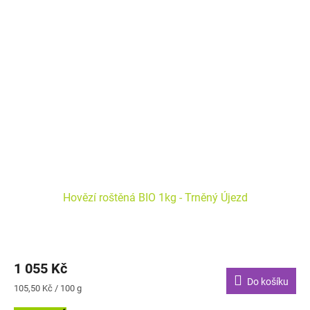
Hovězí roštěná BIO 1kg - Trněný Újezd
1 055 Kč
Do košíku
Měrná
105,50 Kč / 100 g
cena: