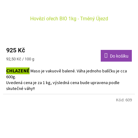
Hovězí ořech BIO 1kg - Trněný Újezd
925 Kč
Do košíku
Měrná
92,50 Kč / 100 g
cena:
CHLAZENÉ
Maso je vakuově balené. Váha jednoho balíčku je cca
600g.
Uvedená cena je za 1 kg, výsledná cena bude upravena podle
skutečné váhy!!
Do košíku vkládejte počet balení.
Kód:
609