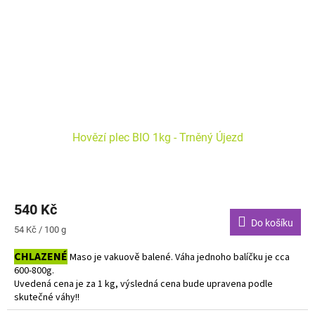
Hovězí plec BIO 1kg - Trněný Újezd
540 Kč
Do košíku
Měrná
54 Kč / 100 g
cena:
CHLAZENÉ
Maso je vakuově balené. Váha jednoho balíčku je cca
600-800g.
Uvedená cena je za 1 kg, výsledná cena bude upravena podle
skutečné váhy!!
Do košíku vkládejte počet balení.