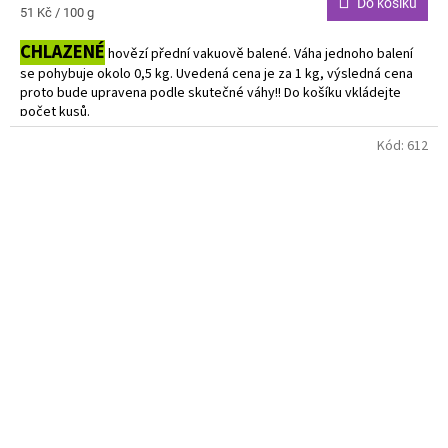
Do košíku
Měrná
51 Kč / 100 g
cena:
CHLAZENÉ
hovězí přední vakuově balené. Váha jednoho balení
se pohybuje okolo 0,5 kg. Uvedená cena je za 1 kg, výsledná cena
proto bude upravena podle skutečné váhy!! Do košíku vkládejte
počet kusů.
Kód:
612