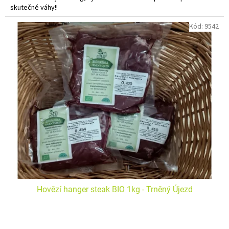
skutečné váhy!!
Do košíku vkládejte počet balení.
Kód:
9542
Hovězí hanger steak BIO 1kg - Trněný Újezd