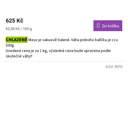
625 Kč
Do košíku
Měrná
62,50 Kč / 100 g
cena:
CHLAZENÉ
Maso je vakuově balené. Váha jednoho balíčku je cca
500g.
Uvedená cena je za 1 kg, výsledná cena bude upravena podle
skutečné váhy!!
Do košíku vkládejte počet balení.
Kód:
9976