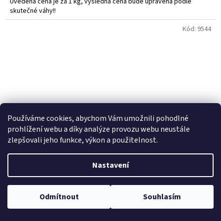
Uvedená cena je za 1 kg, výsledná cena bude upravena podle
skutečné váhy!!
Do košíku vkládejte počet balení.
Kód:
9544
Používáme cookies, abychom Vám umožnili pohodlné
prohlížení webu a díky analýze provozu webu neustále
zlepšovali jeho funkce, výkon a použitelnost.
Nastavení
Hovězí vysoký roštěnec BIO 1kg - Trněný Újezd
Odmítnout
Souhlasím