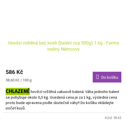
Hovězí roštěná bez kosti (balení cca 500g) 1 kg - Farma
rodiny Němcovy
586 Kč
Do košíku
Měrná
58,60 Kč / 100 g
cena:
CHLAZENÉ
hovězí roštěná vakuově balená. Váha jednoho balení
se pohybuje okolo 0,5 kg. Uvedená cena je za 1 kg, výsledná cena
proto bude upravena podle skutečné váhy!! Do košíku vkládejte
počet kusů.
Kód:
9543