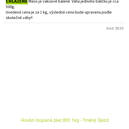
CHLAZENÉ
Maso je vakuově balené. Váha jednoho balíčku je cca
500g.
Uvedená cena je za 1 kg, výsledná cena bude upravena podle
skutečné váhy!!
Do košíku vkládejte počet balení.
Kód:
9539
Hovězí loupaná plec BIO 1kg - Trněný Újezd