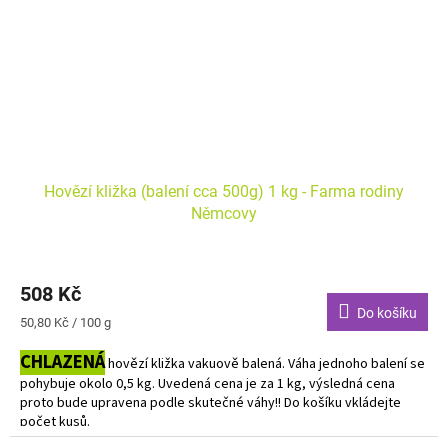
Hovězí kližka (balení cca 500g) 1 kg - Farma rodiny
Němcovy
508 Kč
Do košíku
Měrná
50,80 Kč / 100 g
cena:
CHLAZENÁ
hovězí kližka vakuově balená. Váha jednoho balení se
pohybuje okolo 0,5 kg. Uvedená cena je za 1 kg, výsledná cena
proto bude upravena podle skutečné váhy!! Do košíku vkládejte
počet kusů.