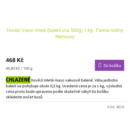
Hovězí maso mleté (balení cca 500g) 1 kg - Farma rodiny
Němcovy
468 Kč
Do košíku
Měrná
46,80 Kč / 100 g
cena:
CHLAZENÉ
hovězí mleté maso vakuově balené. Váha jednoho
balení se pohybuje okolo 0,5 kg. Uvedená cena je za 1 kg, výsledná
cena proto bude upravena podle skutečné váhy!! Do košíku
vkládejte počet kusů.
Kód:
4616