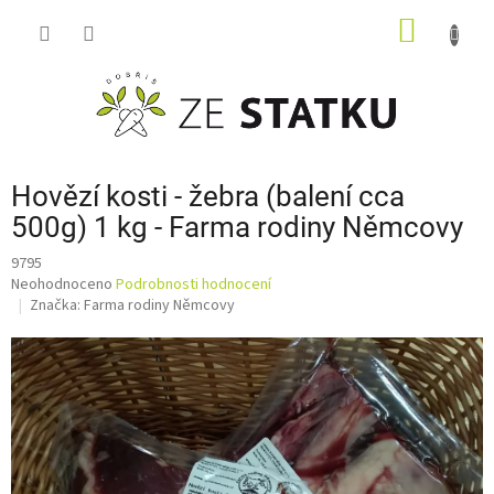
Přejít
NÁKUP
na
obsah
KOŠÍK
Hovězí kosti - žebra (balení cca
500g) 1 kg - Farma rodiny Němcovy
9795
Průměrné
Neohodnoceno
Podrobnosti hodnocení
hodnocení
Značka:
Farma rodiny Němcovy
produktu
je
0,0
z
5
hvězdiček.