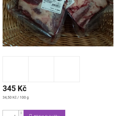
345 Kč
Měrná
34,50 Kč / 100 g
cena: