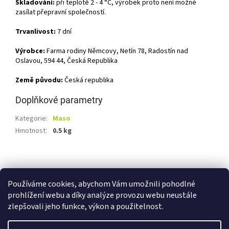
Skladování:
při teplotě 2 - 4 °C, výrobek proto není možné
zasílat přepravní společností.
Trvanlivost:
7 dní
Výrobce:
Farma rodiny Němcovy, Netín 78, Radostín nad
Oslavou, 594 44, Česká Republika
Země původu:
Česká republika
Doplňkové parametry
Kategorie
:
Maso
Hmotnost
:
0.5 kg
Z
á
Shoptet.cz
Ze statku Dobříš
Certifikát BIO
p
Používáme cookies, abychom Vám umožnili pohodlné
a
prohlížení webu a díky analýze provozu webu neustále
t
zlepšovali jeho funkce, výkon a použitelnost.
í
Vytvořil Shoptet