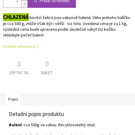
Přidat do košíku
CHLAZENÁ
hovězí žebra jsou vakuově balená. Váha jednoho balíčku
je cca 500 g, může však být i větší - viz foto.
Uvedená cena je za 1 kg,
výsledná cena bude upravena podle skutečné váhy!! D
o košíku
vkládejte počet balení.
Detailní informace
ZEPTAT SE
SDÍLET
Popis
Detailní popis produktu
Balení:
cca 500g ve vakuu. Recyklovatelný obal.