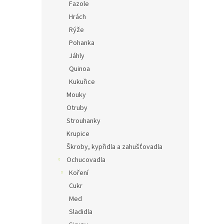
Fazole
Hrách
Rýže
Pohanka
Jáhly
Quinoa
Kukuřice
Mouky
Otruby
Strouhanky
Krupice
Škroby, kypřidla a zahušťovadla
Ochucovadla
Koření
Cukr
Med
Sladidla