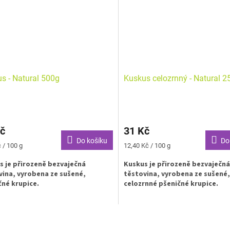
s - Natural 500g
Kuskus celozrnný - Natural 2
č
31 Kč
Do košíku
Do
Měrná
 / 100 g
12,40 Kč / 100 g
cena:
s je přirozeně bezvaječná
Kuskus je přirozeně bezvaječná
vina, vyrobena ze sušené,
těstovina, vyrobena ze sušené,
čné krupice.
celozrnné pšeničné krupice.
O
v