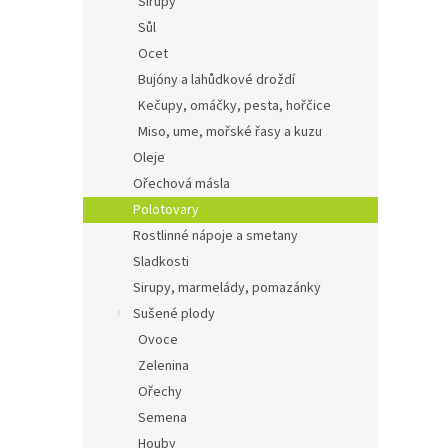
Sirupy
Sůl
Ocet
Bujóny a lahůdkové droždí
Kečupy, omáčky, pesta, hořčice
Miso, ume, mořské řasy a kuzu
Oleje
Ořechová másla
Polotovary
Rostlinné nápoje a smetany
Sladkosti
Sirupy, marmelády, pomazánky
Sušené plody
Ovoce
Zelenina
Ořechy
Semena
Houby