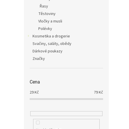
Řasy
Těstoviny
Vločky a musli
Polévky
Kosmetika a drogerie
Svačiny, saláty, obědy
Dárkové poukazy
Značky
Cena
29
Kč
79
Kč