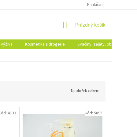
Přihlášení
NÁKUPNÍ
Prázdný košík
KOŠÍK
 výživa
Kosmetika a drogerie
Svačiny, saláty, obědy
Dá
6
položek celkem
Kód:
4133
Kód:
5895