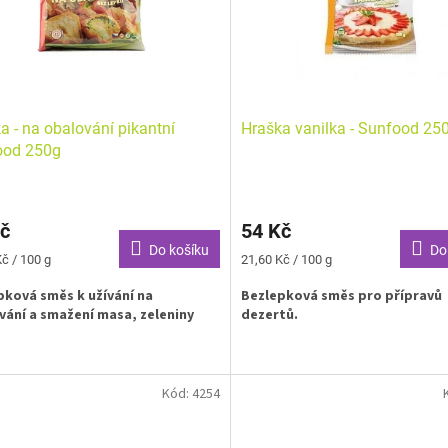
a - na obalování pikantní
Hraška vanilka - Sunfood 25
ood 250g
č
54 Kč
Do košíku
Do
Měrná
č / 100 g
21,60 Kč / 100 g
cena:
pková směs k užívání na
Bezlepková směs pro přípravů
vání a smažení masa, zeleniny
dezertů.
Kód:
4254