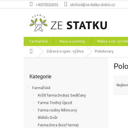
Přejít
+420720218151
obchod@ze-statku-dobris.cz
na
obsah
Farmářské
Maso a uzeniny
Mléko a ml. výrob
Domů
Zdravá a spec. výživa
Polotovary
P
Polo
o
Přeskočit
s
kategorie
Kategorie
Ř
t
a
r
Nejlev
Farmářské
z
a
Krůtí farma Druhaz Sedlčany
e
n
V
n
Farma Trněný Újezd
n
ý
í
í
Farma rodiny Němcovy
p
p
p
Bláhův Dvůr
i
r
a
Farma Dora (kozí farma)