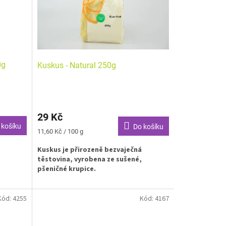
0g
Kuskus - Natural 250g
29 Kč
 košíku
Do košíku
Měrná
11,60 Kč / 100 g
cena:
Kuskus je přirozeně bezvaječná
těstovina, vyrobena ze sušené,
pšeničné krupice.
Kód:
4255
Kód:
4167