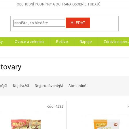
OBCHODNÍ PODMÍNKY A OCHRANA OSOBNÍCH ÚDAJŮ
HLEDAT
ky
Ovoce a zelenina
Pečivo
Nápoje
Zdravá a spec.
tovary
nější
Nejdražší
Nejprodávanější
Abecedně
Kód:
4131