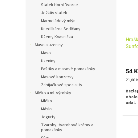
s
o
n
Statek Horní Dvorce
p
d
e
Ježkův statek
r
u
l
o
k
Marmeládový mlýn
d
t
Knedlíkárna Sedlčany
u
ů
Džemy Kvasnička
Hrašk
k
Maso a uzeniny
Sunf
t
Maso
ů
Uzeniny
Paštiky a masové pomazánky
54 K
Masové konzervy
Měrná
21,60 K
Zabijačkové speciality
cena:
Bezle
Mléko a ml. výrobky
obalo
Mléko
adal.
Máslo
Jogurty
Tvarohy, tvarohové krémy a
pomazánky