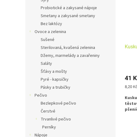
Sýry
Probiotické a zakysané nápoje
Smetany a zakysané smetany
Bez laktózy
Ovoce a zelenina
Sušené
Kusku
Sterilovaná, kvašená zelenina
Džemy, marmelády a zavařeniny
Saláty
Šťávy a mošty
41 K
Pyré - kapsičky
Měrná
Pásky a trubičky
8,20 Kč
cena:
Pečivo
Kusku
Bezlepkové pečivo
těsto
pšeni
Čerstvé
Trvanlivé pečivo
Perníky
Nápoje