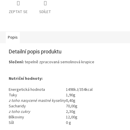
ZEPTAT SE
SDÍLET
Popis
Detailní popis produktu
Složení:
tepelně zpracovaná semolinová krupice
Nutriční hodnoty:
Energetická hodnota
1498kJ/354kcal
Tuky
1,90g
z toho nasycené mastné kyseliny
0,40g
Sacharidy
70,00g
z toho cukry
2,30g
Bílkoviny
12,00g
Sůl
0 g