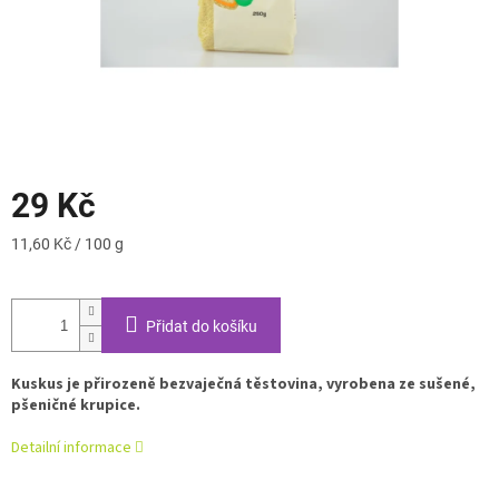
29 Kč
Měrná
11,60 Kč / 100 g
cena:
Přidat do košíku
Kuskus je přirozeně bezvaječná těstovina, vyrobena ze sušené,
pšeničné krupice.
Detailní informace