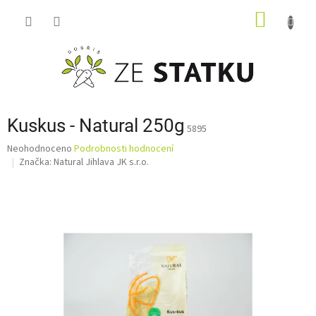
Přejít
NÁKUP
na
obsah
KOŠÍK
Kuskus - Natural 250g
5895
Průměrné
Neohodnoceno
Podrobnosti hodnocení
hodnocení
Značka:
Natural Jihlava JK s.r.o.
produktu
je
0,0
z
5
hvězdiček.