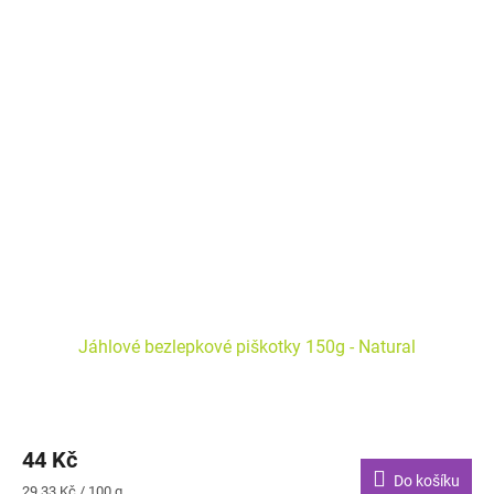
Jáhlové bezlepkové piškotky 150g - Natural
44 Kč
Do košíku
Měrná
29,33 Kč / 100 g