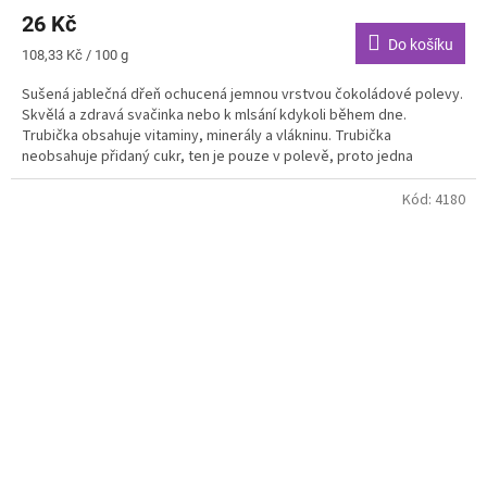
26 Kč
Do košíku
Měrná
108,33 Kč / 100 g
cena:
Sušená jablečná dřeň ochucená jemnou vrstvou čokoládové polevy.
Skvělá a zdravá svačinka nebo k mlsání kdykoli během dne.
Trubička obsahuje vitaminy, minerály a vlákninu. Trubička
neobsahuje přidaný cukr, ten je pouze v polevě, proto jedna
trubička obsahuje přidaného cukru opravdu minimum.
Kód:
4180