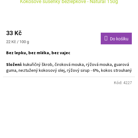
Kokosové sušenky bezlepkové - Natural 150g
33 Kč
Do košíku
Měrná
22 Kč / 100 g
cena:
Bez lepku, bez mléka, bez vajec
Složení:
kukuřičný škrob, čiroková mouka, rýžová mouka, guarová
guma, neztužený kokosový olej, rýžový sirup - 6%, kokos strouhaný
- 5%, sušený citronový prášek - 1%, emulgátor - lecitin slunečnicový
Kód:
4227