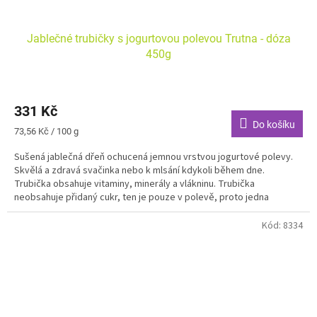
Jablečné trubičky s jogurtovou polevou Trutna - dóza
450g
331 Kč
Do košíku
Měrná
73,56 Kč / 100 g
cena:
Sušená jablečná dřeň ochucená jemnou vrstvou jogurtové polevy.
Skvělá a zdravá svačinka nebo k mlsání kdykoli během dne.
Trubička obsahuje vitaminy, minerály a vlákninu. Trubička
neobsahuje přidaný cukr, ten je pouze v polevě, proto jedna
trubička obsahuje přidaného cukru opravdu minimum.
Kód:
8334