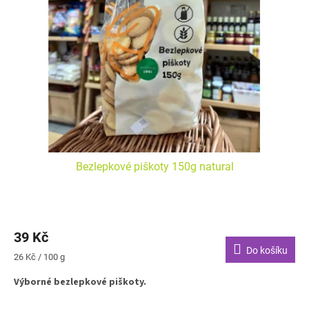
s
k
p
t
r
ů
o
d
u
k
t
ů
Bezlepkové piškoty 150g natural
39 Kč
Do košíku
Měrná
26 Kč / 100 g
cena:
Výborné bezlepkové piškoty.