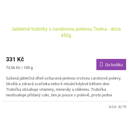
Jablečné trubičky s carobovou polevou Trutna - dóza
450g
331 Kč
Do košíku
Měrná
73,56 Kč / 100 g
cena:
Sušená jablečná dřeň ochucená jemnou vrstvou carobové polevy.
Skvělá a zdravá svačinka nebo k mlsání kdykoli během dne.
Trubička obsahuje vitaminy, minerály a vlákninu. Trubička
neobsahuje přidaný cukr, ten je pouze v polevě, proto jedna
trubička obsahuje přidaného cukru opravdu minimum.
Kód:
4179