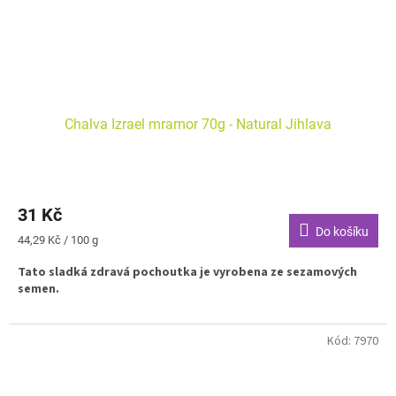
Chalva Izrael mramor 70g - Natural Jihlava
31 Kč
Do košíku
Měrná
44,29 Kč / 100 g
cena:
Tato sladká zdravá pochoutka je vyrobena ze sezamových
semen.
Kód:
7970