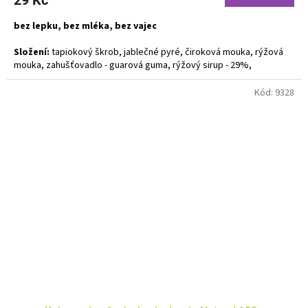
bez lepku, bez mléka, bez vajec
Složení:
tapiokový škrob, jablečné pyré, čiroková mouka, rýžová
mouka, zahušťovadlo - guarová guma, rýžový sirup - 29%,
neztužený kokosový olej, karobový prášek - 3%, kypřící prášek bez
fosfátů, perníkové koření, aroma
Kód:
9328