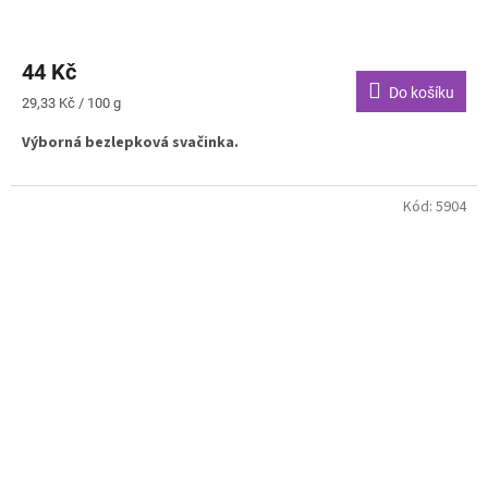
44 Kč
Do košíku
Měrná
29,33 Kč / 100 g
cena:
Výborná bezlepková svačinka.
Kód:
5904