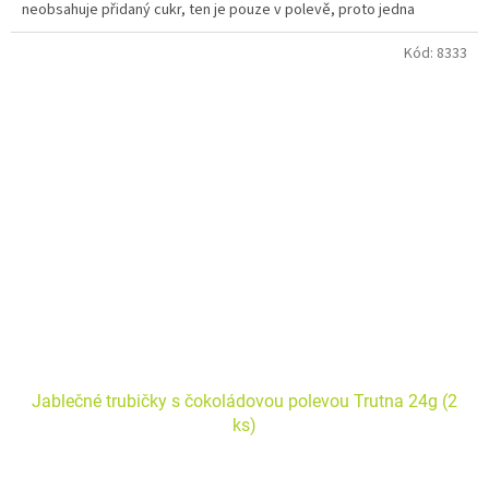
neobsahuje přidaný cukr, ten je pouze v polevě, proto jedna
trubička obsahuje přidaného cukru opravdu minimum.
Kód:
8333
Jablečné trubičky s čokoládovou polevou Trutna 24g (2
ks)