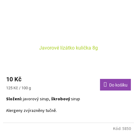
Javorové lízátko kulička 8g
10 Kč
Do košíku
Měrná
125 Kč / 100 g
cena:
Složení:
javorový sirup,
škrobový
sirup
Alergeny zvýrazněny tučně.
Kód:
5850