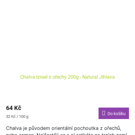
Chalva Izrael s ořechy 200g - Natural Jihlava
64 Kč
Do košíku
Měrná
32 Kč / 100 g
cena:
Chalva je původem orientální pochoutka z ořechů,