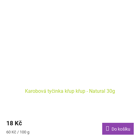
Karobová tyčinka křup křup - Natural 30g
18 Kč
Do košíku
Měrná
60 Kč / 100 g
cena: