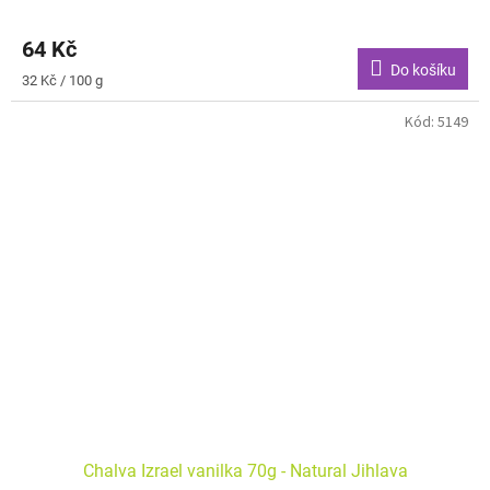
64 Kč
Do košíku
Měrná
32 Kč / 100 g
cena:
Kód:
5149
Chalva Izrael vanilka 70g - Natural Jihlava