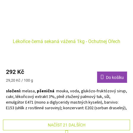
Lékořice černá sekaná vážená 1kg - Ochutnej Ořech
292 Kč
Do košíku
Měrná
29,20 Kč / 100 g
cena:
složení:
melasa,
pšeničná
mouka, voda, glukózo-fruktózový sirup,
cukr, lékořicový extrakt 3%, plně ztužený palmový tuk, sůl,
emulgátor E471 (mono a diglyceridy mastných kyselin), barvivo:
E153 (uhlík z rostlinné suroviny); konzervant: E202 (sorban draselný),
aroma, leštící látky: E901 (včelí vosk), E903 (karnaubský vosk), E904
(šelak).
NAČÍST 21 DALŠÍCH
Alergeny uvedeny tučně. Cena je uvedena za 1 kg, cena bude
S