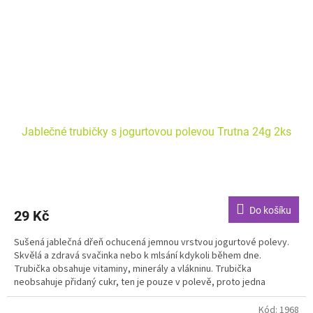
Jablečné trubičky s jogurtovou polevou Trutna 24g 2ks
Do košíku
29 Kč
Sušená jablečná dřeň ochucená jemnou vrstvou jogurtové polevy.
Skvělá a zdravá svačinka nebo k mlsání kdykoli během dne.
Trubička obsahuje vitaminy, minerály a vlákninu. Trubička
neobsahuje přidaný cukr, ten je pouze v polevě, proto jedna
trubička obsahuje přidaného cukru opravdu minimum.
Kód:
1968