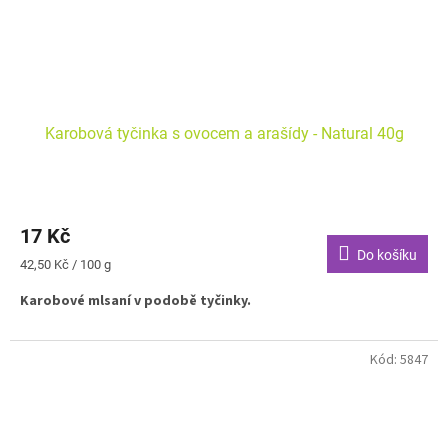
Karobová tyčinka s ovocem a arašídy - Natural 40g
17 Kč
Do košíku
Měrná
42,50 Kč / 100 g
cena:
Karobové mlsaní v podobě tyčinky.
Kód:
5847