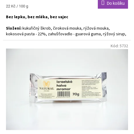
Do košíku
Měrná
22 Kč / 100 g
cena:
Bez lepku, bez mléka, bez vajec
Složení:
kukuřičný škrob, čiroková mouka, rýžová mouka,
kokosová pasta - 22%, zahušťovadlo - guarová guma, rýžový sirup,
kypřící prášek bez fosfátů, vanilka, brusinky - 4% (brusinky, cukr,
bezinkový koncentrát, slunečnicový olej), regulátor kyselosti -
Kód:
5732
kyselina citronová)