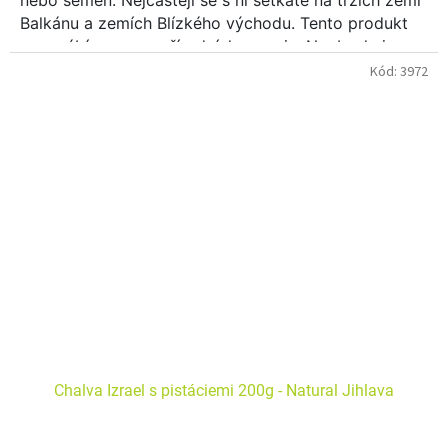
nebo semen. Nejčastěji se s ní setkáte na trzích zemí
Balkánu a zemích Blízkého východu. Tento produkt
se vyrábí pouze z přírodních surovin. Neobsahuje
konzervanty ani neprochází jinou chemickou
Kód:
3972
úpravou. Chalva obsahuje plno kvalitních látek, jako
je hořčík, železo a draslík. Chalva je vhodná také pro
sportovce a malé děti, kterým navíc bude chutnat.
Chalva patří mezi delikatesy!
Chalva Izrael s pistáciemi 200g - Natural Jihlava