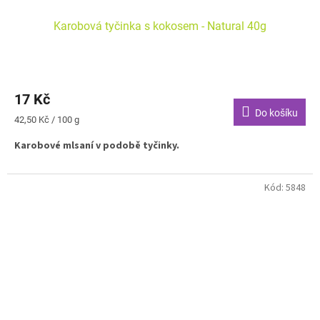
Karobová tyčinka s kokosem - Natural 40g
17 Kč
Do košíku
Měrná
42,50 Kč / 100 g
cena:
Karobové mlsaní v podobě tyčinky.
Kód:
5848