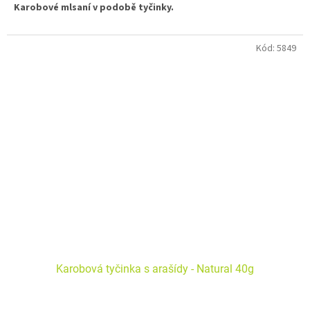
Karobové mlsaní v podobě tyčinky.
Kód:
5849
Karobová tyčinka s arašídy - Natural 40g