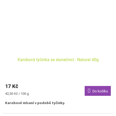
Karobová tyčinka se slunečnicí - Natural 40g
17 Kč
Do košíku
Měrná
42,50 Kč / 100 g
cena:
Karobové mlsaní v podobě tyčinky.