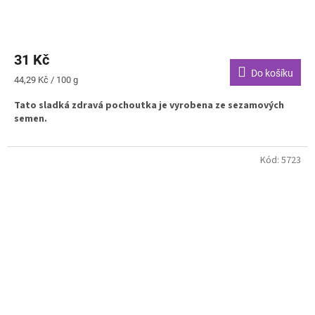
31 Kč
Do košíku
Měrná
44,29 Kč / 100 g
cena:
Tato sladká zdravá pochoutka je vyrobena ze sezamových
semen.
Kód:
5723