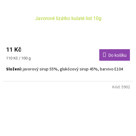
Javorové lízátko kulaté list 10g
11 Kč
Do košíku
Měrná
110 Kč / 100 g
cena:
Složení:
javorový sirup 55%, glukózový sirup 45%, barvivo E104
Kód:
5902