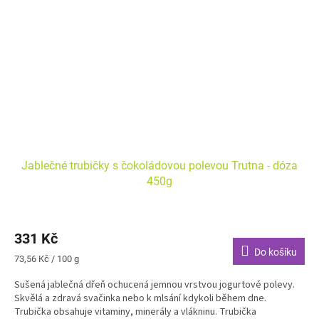
Jablečné trubičky s čokoládovou polevou Trutna - dóza
450g
331 Kč
Do košíku
Měrná
73,56 Kč / 100 g
cena:
Sušená jablečná dřeň ochucená jemnou vrstvou jogurtové polevy.
Skvělá a zdravá svačinka nebo k mlsání kdykoli během dne.
Trubička obsahuje vitaminy, minerály a vlákninu. Trubička