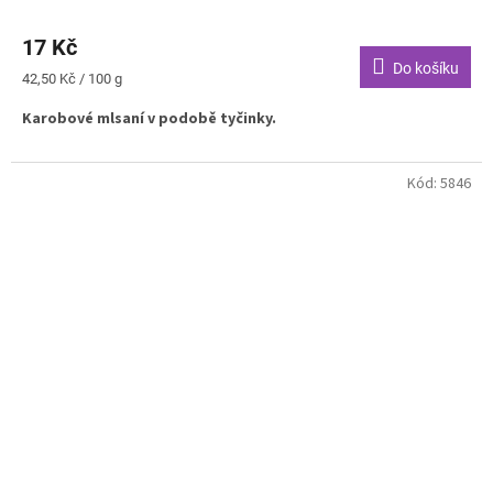
17 Kč
Do košíku
Měrná
42,50 Kč / 100 g
cena:
Karobové mlsaní v podobě tyčinky.
Kód:
5846