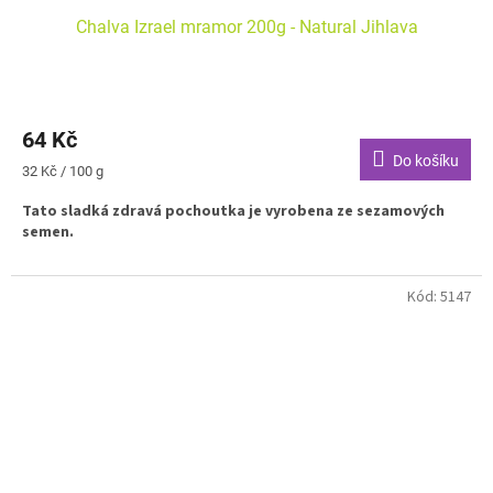
Chalva Izrael mramor 200g - Natural Jihlava
64 Kč
Do košíku
Měrná
32 Kč / 100 g
cena:
Tato sladká zdravá pochoutka je vyrobena ze sezamových
semen.
Kód:
5147