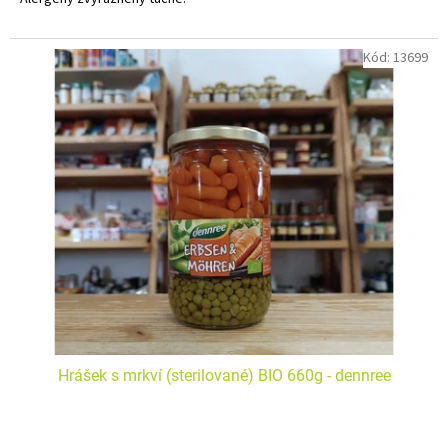
Kód:
13699
Hrášek s mrkví (sterilované) BIO 660g - dennree