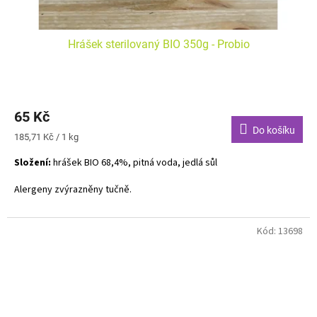
Hrášek sterilovaný BIO 350g - Probio
65 Kč
Do košíku
Měrná
185,71 Kč / 1 kg
cena:
Složení:
hrášek BIO 68,4%, pitná voda, jedlá sůl
Alergeny zvýrazněny tučně.
Kód:
13698