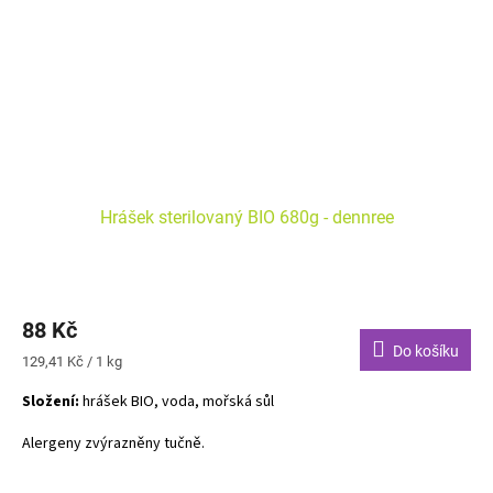
Hrášek sterilovaný BIO 680g - dennree
88 Kč
Do košíku
Měrná
129,41 Kč / 1 kg
cena:
Složení:
hrášek BIO, voda, mořská sůl
Alergeny zvýrazněny tučně.