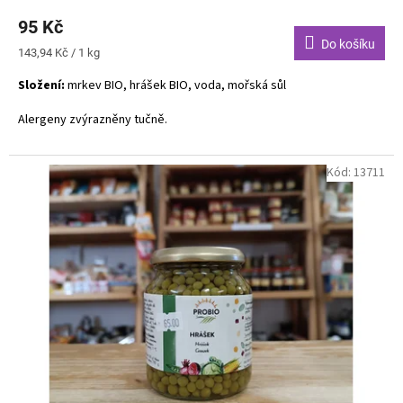
95 Kč
Do košíku
Měrná
143,94 Kč / 1 kg
cena:
Složení:
mrkev BIO, hrášek BIO, voda, mořská sůl
Alergeny zvýrazněny tučně.
Kód:
13711