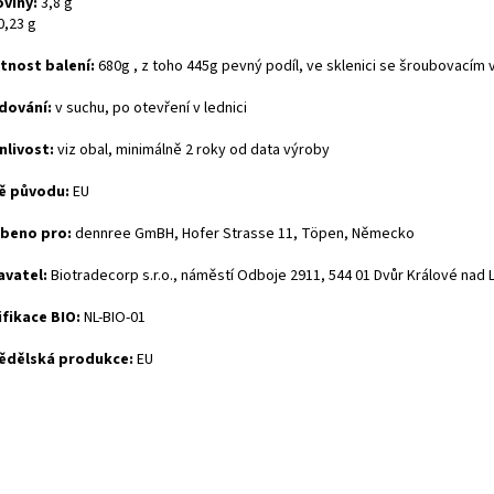
oviny:
3,8 g
0,23 g
nost balení:
680g , z toho 445g pevný podíl, ve sklenici se šroubovacím
dování:
v suchu, po otevření v lednici
nlivost:
viz obal, minimálně 2 roky od data výroby
ě původu:
EU
beno pro:
dennree GmBH, Hofer Strasse 11, Töpen, Německo
avatel:
Biotradecorp s.r.o., náměstí Odboje 2911, 544 01 Dvůr Králové nad
ifikace BIO:
NL-BIO-01
ědělská produkce:
EU