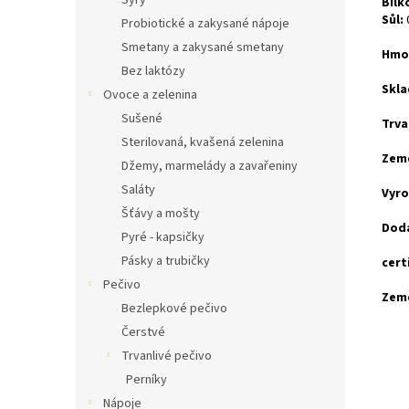
Sýry
Bílk
Sůl:
Probiotické a zakysané nápoje
Smetany a zakysané smetany
Hmot
Bez laktózy
Skla
Ovoce a zelenina
Sušené
Trva
Sterilovaná, kvašená zelenina
Zem
Džemy, marmelády a zavařeniny
Saláty
Vyro
Šťávy a mošty
Dod
Pyré - kapsičky
Pásky a trubičky
cert
Pečivo
Zem
Bezlepkové pečivo
Čerstvé
Trvanlivé pečivo
Perníky
Nápoje