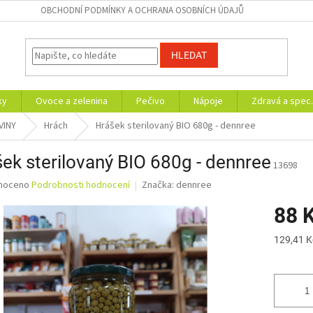
OBCHODNÍ PODMÍNKY A OCHRANA OSOBNÍCH ÚDAJŮ
HLEDAT
ky
Ovoce a zelenina
Pečivo
Nápoje
Zdravá a spec.
VINY
Hrách
Hrášek sterilovaný BIO 680g - dennree
ek sterilovaný BIO 680g - dennree
13698
né
noceno
Podrobnosti hodnocení
Značka:
dennree
ní
88 
u
Měrná
129,41 Kč
cena:
ek.