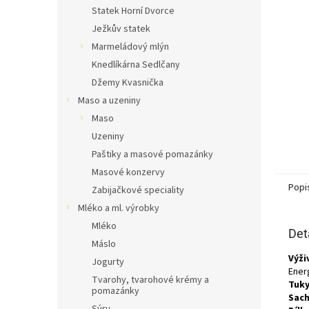
n
Statek Horní Dvorce
e
Ježkův statek
l
Marmeládový mlýn
Knedlíkárna Sedlčany
Džemy Kvasnička
Maso a uzeniny
Maso
Uzeniny
Paštiky a masové pomazánky
Masové konzervy
Popi
Zabijačkové speciality
Mléko a ml. výrobky
Mléko
Det
Máslo
Výži
Jogurty
Energ
Tvarohy, tvarohové krémy a
Tuky
pomazánky
Sach