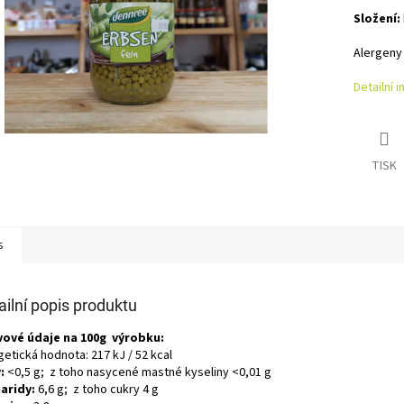
Složení:
Alergeny
Detailní 
TISK
s
ailní popis produktu
vové údaje na 100g výrobku:
etická hodnota: 217 kJ / 52 kcal
:
<0,5 g; z toho nasycené mastné kyseliny <0,01 g
aridy:
6,6 g; z toho cukry 4 g