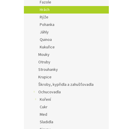
Fazole
Hrách
Rýže
Pohanka
Jáhly
Quinoa
Kukuřice
Mouky
Otruby
Strouhanky
Krupice
Škroby, kypřidla a zahušťovadla
Ochucovadla
Koření
Cukr
Med
Sladidla