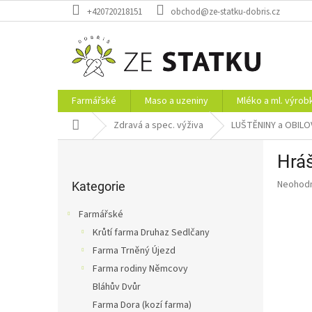
Přejít
+420720218151
obchod@ze-statku-dobris.cz
na
obsah
Farmářské
Maso a uzeniny
Mléko a ml. výrob
Domů
Zdravá a spec. výživa
LUŠTĚNINY a OBILO
P
Hráš
o
Přeskočit
s
Průměr
Neohod
kategorie
Kategorie
t
hodnoce
r
produkt
Farmářské
a
je
Krůtí farma Druhaz Sedlčany
0,0
n
z
Farma Trněný Újezd
n
5
í
Farma rodiny Němcovy
hvězdič
p
Bláhův Dvůr
a
Farma Dora (kozí farma)