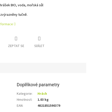
hrášek BIO, voda, mořská sůl
 zvýrazněny tučně.
informace
ZEPTAT SE
SDÍLET
Doplňkové parametry
Kategorie
:
Hrách
Hmotnost
:
1.03 kg
EAN
:
4021851590379