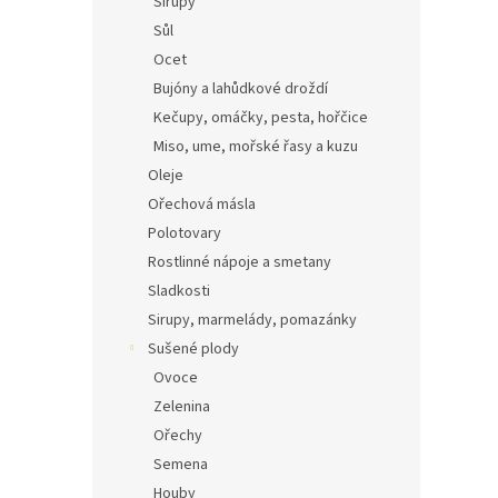
Sirupy
Sůl
Ocet
Bujóny a lahůdkové droždí
Kečupy, omáčky, pesta, hořčice
Miso, ume, mořské řasy a kuzu
Oleje
Ořechová másla
Polotovary
Rostlinné nápoje a smetany
Sladkosti
Sirupy, marmelády, pomazánky
Sušené plody
Ovoce
Zelenina
Ořechy
Semena
Houby