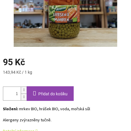
95 Kč
Měrná
143,94 Kč / 1 kg
cena:
Přidat do košíku
Složení:
mrkev BIO, hrášek BIO, voda, mořská sůl
Alergeny zvýrazněny tučně.