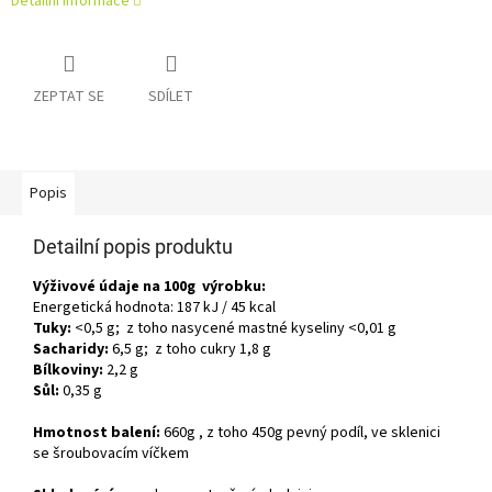
Detailní informace
ZEPTAT SE
SDÍLET
Popis
Detailní popis produktu
Výživové údaje na 100g výrobku:
Energetická hodnota: 187 kJ / 45 kcal
Tuky:
<0,5 g; z toho nasycené mastné kyseliny <0,01 g
Sacharidy:
6,5 g; z toho cukry 1,8 g
Bílkoviny:
2,2 g
Sůl:
0,35 g
Hmotnost balení:
660g , z toho 450g pevný podíl, ve sklenici
se šroubovacím víčkem