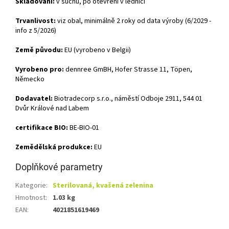
Skladování:
v suchu, po otevření v lednici
Trvanlivost:
viz obal, minimálně 2 roky od data výroby (6/2029 -
info z 5/2026)
Země původu:
EU (vyrobeno v Belgii)
Vyrobeno pro:
dennree GmBH, Hofer Strasse 11, Töpen,
Německo
Dodavatel:
Biotradecorp s.r.o., náměstí Odboje 2911, 544 01
Dvůr Králové nad Labem
certifikace BIO:
BE-BIO-01
Zemědělská produkce:
EU
Doplňkové parametry
Kategorie
:
Sterilovaná, kvašená zelenina
Hmotnost
:
1.03 kg
EAN
:
4021851619469