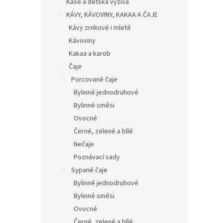
Kaše a dětská výživa
KÁVY, KÁVOVINY, KAKAA A ČAJE
Kávy zrnkové i mleté
Kávoviny
Kakaa a karob
Čaje
Porcované čaje
Bylinné jednodruhové
Bylinné směsi
Ovocné
Černé, zelené a bílé
Nečaje
Poznávací sady
Sypané čaje
Bylinné jednodruhové
Bylinné směsi
Ovocné
Černé, zelené a bílé