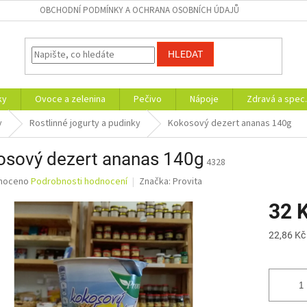
OBCHODNÍ PODMÍNKY A OCHRANA OSOBNÍCH ÚDAJŮ
HLEDAT
ky
Ovoce a zelenina
Pečivo
Nápoje
Zdravá a spec.
y
Rostlinné jogurty a pudinky
Kokosový dezert ananas 140g
osový dezert ananas 140g
4328
né
noceno
Podrobnosti hodnocení
Značka:
Provita
ní
32 
u
Měrná
22,86 Kč
cena:
ek.