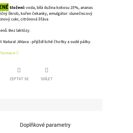
ENÉ
Složení:
v
oda, bílá dužina kokosu 25%, ananas
ičný škrob, kořen čekanky, emulgátor: slunečnicový
řtinový cukr, citrónová šťáva
enů. Bez laktózy.
 Natural Jihlava - přijíždí liché čtvrtky a sudé pátky.
informace
ZEPTAT SE
SDÍLET
Doplňkové parametry