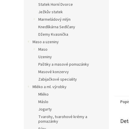
n
Statek Horní Dvorce
e
Ježkův statek
l
Marmeládový mlýn
Knedlíkárna Sedlčany
Džemy Kvasnička
Maso a uzeniny
Maso
Uzeniny
Paštiky a masové pomazánky
Masové konzervy
Zabijačkové speciality
Mléko a ml. výrobky
Mléko
Máslo
Popi
Jogurty
Tvarohy, tvarohové krémy a
Det
pomazánky