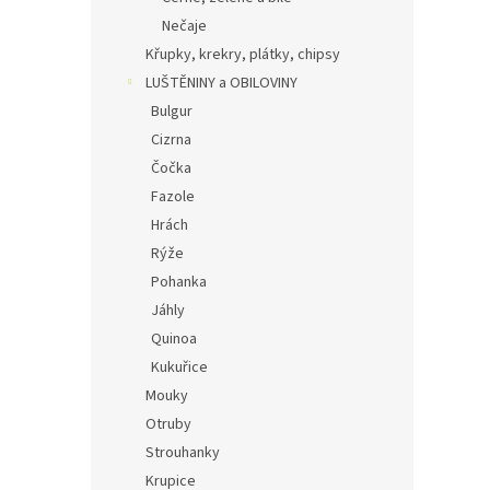
Nečaje
Křupky, krekry, plátky, chipsy
LUŠTĚNINY a OBILOVINY
Bulgur
Cizrna
Čočka
Fazole
Hrách
Rýže
Pohanka
Jáhly
Quinoa
Kukuřice
Mouky
Otruby
Strouhanky
Krupice