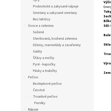
Sýry
Výži
Probiotické a zakysané nápoje
Energ
Tuky
Smetany a zakysané smetany
Sach
Bez laktózy
Bílk
Ovoce a zelenina
Sůl:
Sušené
Bale
Sterilovaná, kvašená zelenina
Skla
Džemy, marmelády a zavařeniny
Saláty
Trva
Šťávy a mošty
Výro
Pyré - kapsičky
Pásky a trubičky
Zem
Pečivo
Bezlepkové pečivo
Čerstvé
Trvanlivé pečivo
Perníky
Nápoje