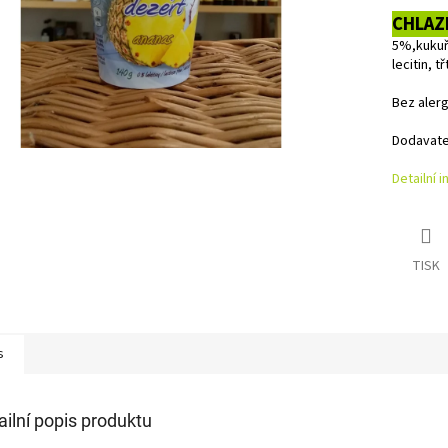
CHLAZ
5%,kukuř
lecitin, t
Bez alerg
Dodavatel:
Detailní 
TISK
s
ailní popis produktu