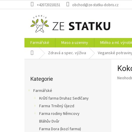
Přejít
+420720218151
obchod@ze-statku-dobris.cz
na
obsah
Farmářské
Maso a uzeniny
Mléko a ml. výrob
Domů
Zdravá a spec. výživa
Veganské potravin
P
Kok
o
Přeskočit
s
Průměr
Neohod
kategorie
Kategorie
t
hodnoce
r
produkt
Farmářské
a
je
Krůtí farma Druhaz Sedlčany
0,0
n
z
Farma Trněný Újezd
n
5
í
Farma rodiny Němcovy
hvězdič
p
Bláhův Dvůr
a
Farma Dora (kozí farma)