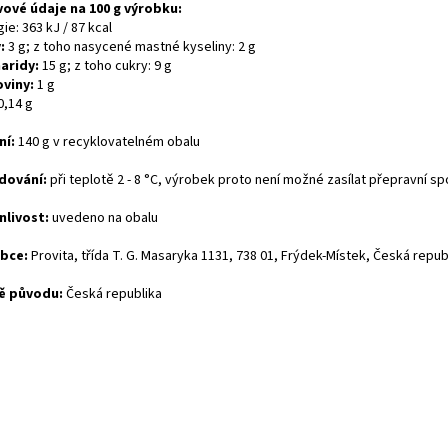
vové údaje na 100 g výrobku:
ie: 363 kJ / 87 kcal
:
3 g; z toho nasycené mastné kyseliny: 2 g
aridy:
15 g; z toho cukry: 9 g
oviny:
1 g
0,14 g
ní:
140 g v recyklovatelném obalu
dování:
při teplotě 2 - 8 °C, výrobek proto není možné zasílat přepravní sp
nlivost:
uvedeno na obalu
bce:
Provita, třída T. G. Masaryka 1131, 738 01, Frýdek-Místek, Česká repub
ě původu:
Česká republika