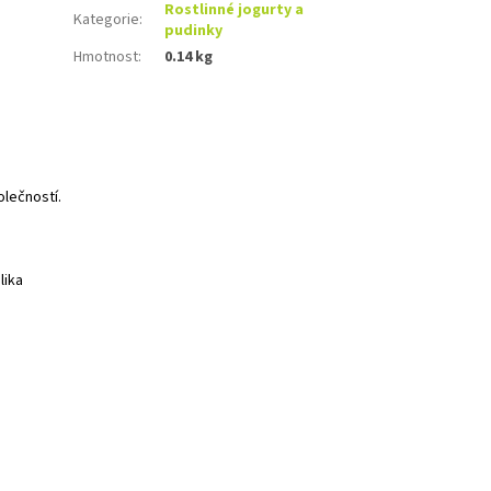
Rostlinné jogurty a
Kategorie
:
pudinky
Hmotnost
:
0.14 kg
olečností.
lika