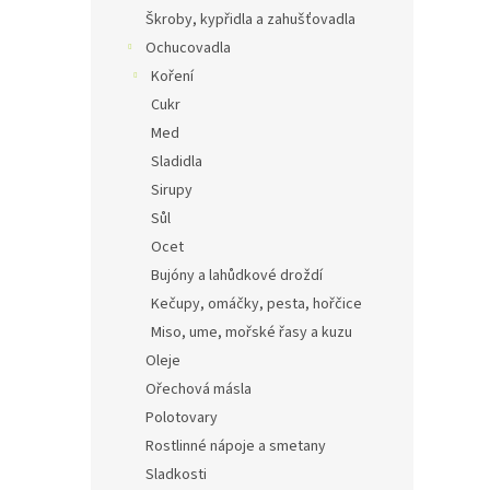
Škroby, kypřidla a zahušťovadla
Ochucovadla
Koření
Cukr
Med
Sladidla
Sirupy
Sůl
Ocet
Bujóny a lahůdkové droždí
Kečupy, omáčky, pesta, hořčice
Miso, ume, mořské řasy a kuzu
Oleje
Ořechová másla
Polotovary
Rostlinné nápoje a smetany
Sladkosti