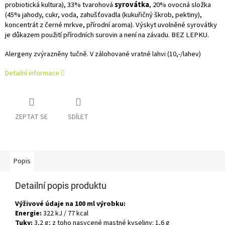
probiotická kultura), 33% tvarohová
syrovátka
, 20% ovocná složka
(45% jahody, cukr, voda, zahušťovadla (kukuřičný škrob, pektiny),
koncentrát z černé mrkve, přírodní aroma). Výskyt uvolněné syrovátky
je důkazem použití přírodních surovin a není na závadu. BEZ LEPKU.
Alergeny zvýrazněny tučně.
V zálohované vratné lahvi (10,-/lahev)
Detailní informace
ZEPTAT SE
SDÍLET
Popis
Detailní popis produktu
Výživové údaje na 100 ml výrobku:
Energie:
322 kJ / 77 kcal
Tuky:
3,2 g; z toho nasycené mastné kyseliny: 1,6 g