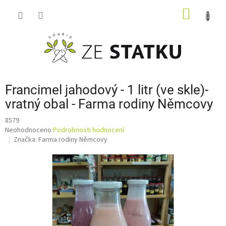
Přejít
NÁKUP
na
obsah
KOŠÍK
Francimel jahodový - 1 litr (ve skle)-
vratný obal - Farma rodiny Němcovy
8579
Průměrné
Neohodnoceno
Podrobnosti hodnocení
hodnocení
Značka:
Farma rodiny Němcovy
produktu
je
0,0
z
5
hvězdiček.