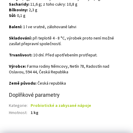
Sacharidy:
11,6 g; z toho cukry: 10,8 g
Bílkoviny:
2,3 g
Sůl:
0,1 g
Balení:
1 l ve vratné, zálohované lahvi
Skladování:
při teplotě 4 - 8 °C, výrobek proto není možné
zasílat přepravní společností.
Trvanlivost:
10 dní. Před upotřebením protřepat.
Výrobce:
Farma rodiny Němcovy, Netín 78, Radostín nad
Oslavou, 594 44, Česká Republika
Země původu:
Česká republika
Doplňkové parametry
Kategorie
:
Probiotické a zakysané nápoje
Hmotnost
:
1 kg
Z