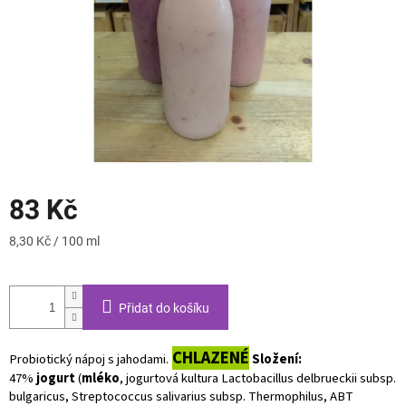
83 Kč
Měrná
8,30 Kč / 100 ml
cena:
Přidat do košíku
CHLAZENÉ
Probiotický nápoj s jahodami.
Složení:
47%
jogurt
(
mléko
, jogurtová kultura Lactobacillus delbrueckii subsp.
bulgaricus, Streptococcus salivarius subsp. Thermophilus, ABT