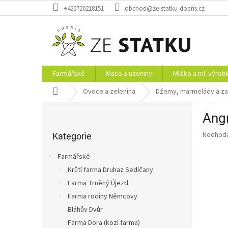
Přejít
+420720218151
obchod@ze-statku-dobris.cz
na
obsah
Farmářské
Maso a uzeniny
Mléko a ml. výrob
Domů
Ovoce a zelenina
Džemy, marmelády a za
P
Angr
o
Přeskočit
s
Průměr
Neohod
kategorie
Kategorie
t
hodnoce
r
produkt
Farmářské
a
je
Krůtí farma Druhaz Sedlčany
0,0
n
z
Farma Trněný Újezd
n
5
í
Farma rodiny Němcovy
hvězdič
p
Bláhův Dvůr
a
Farma Dora (kozí farma)