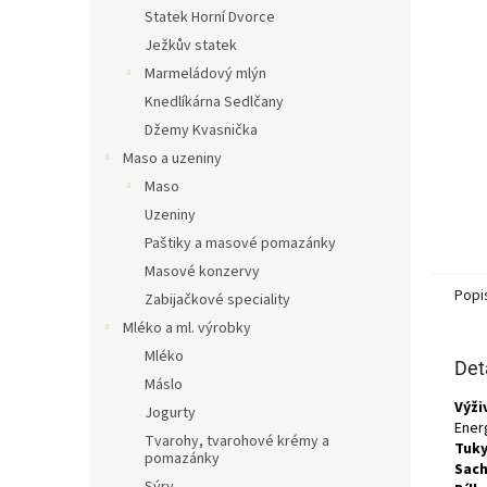
n
Statek Horní Dvorce
e
Ježkův statek
l
Marmeládový mlýn
Knedlíkárna Sedlčany
Džemy Kvasnička
Maso a uzeniny
Maso
Uzeniny
Paštiky a masové pomazánky
Masové konzervy
Popi
Zabijačkové speciality
Mléko a ml. výrobky
Mléko
Det
Máslo
Výži
Jogurty
Energ
Tvarohy, tvarohové krémy a
Tuky
pomazánky
Sach