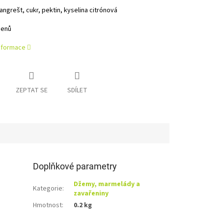
angrešt, cukr, pektin, kyselina citrónová
genů
informace
ZEPTAT SE
SDÍLET
Doplňkové parametry
Džemy, marmelády a
Kategorie
:
zavařeniny
Hmotnost
:
0.2 kg