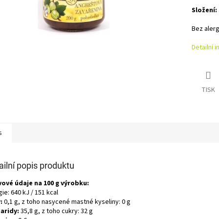
Složení:
Bez aler
Detailní 
TISK
s
ailní popis produktu
vové údaje na 100 g výrobku:
ie: 640 kJ / 151 kcal
:
0,1 g, z toho nasycené mastné kyseliny: 0 g
aridy:
35,8 g, z toho cukry: 32 g