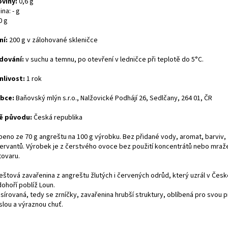
oviny:
0,6 g
ina: - g
0 g
ní:
200 g v zálohované skleničce
dování:
v suchu a temnu, po otevření v ledničce při teplotě do 5°C.
nlivost:
1 rok
bce:
Baňovský mlýn s.r.o., Nalžovické Podhájí 26, Sedlčany, 264 01, ČR
ě původu:
Česká republika
beno ze 70 g angreštu na 100 g výrobku. Bez přidané vody, aromat, barviv,
ervantů. Výrobek je z čerstvého ovoce bez použití koncentrátů nebo mra
tovaru.
eštová zavařenina z angreštu žlutých i červených odrůd, který uzrál v Čes
ohoří poblíž Loun.
írovaná, tedy se zrníčky, zavařenina hrubší struktury, oblíbená pro svou p
slou a výraznou chuť.