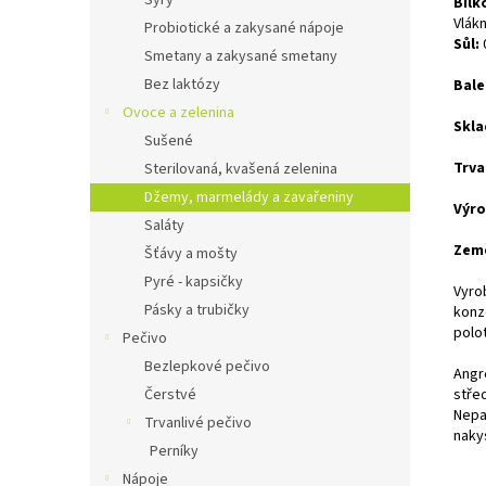
Sýry
Bílk
Vlákn
Probiotické a zakysané nápoje
Sůl:
Smetany a zakysané smetany
Bez laktózy
Bale
Ovoce a zelenina
Skla
Sušené
Trva
Sterilovaná, kvašená zelenina
Džemy, marmelády a zavařeniny
Výro
Saláty
Zem
Šťávy a mošty
Pyré - kapsičky
Vyro
Pásky a trubičky
konz
polo
Pečivo
Bezlepkové pečivo
Angr
Čerstvé
střed
Nepas
Trvanlivé pečivo
naky
Perníky
Nápoje