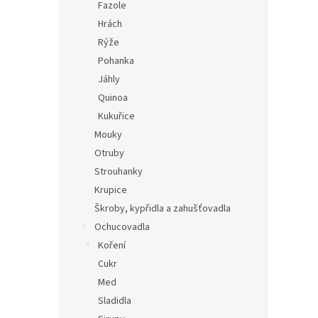
Fazole
Hrách
Rýže
Pohanka
Jáhly
Quinoa
Kukuřice
Mouky
Otruby
Strouhanky
Krupice
Škroby, kypřidla a zahušťovadla
Ochucovadla
Koření
Cukr
Med
Sladidla