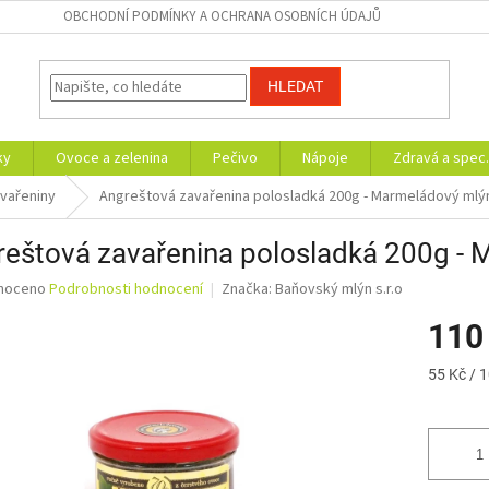
OBCHODNÍ PODMÍNKY A OCHRANA OSOBNÍCH ÚDAJŮ
HLEDAT
ky
Ovoce a zelenina
Pečivo
Nápoje
Zdravá a spec.
vařeniny
Angreštová zavařenina polosladká 200g - Marmeládový mlý
eštová zavařenina polosladká 200g -
né
noceno
Podrobnosti hodnocení
Značka:
Baňovský mlýn s.r.o
ní
110
u
Měrná
55 Kč / 
cena:
ek.