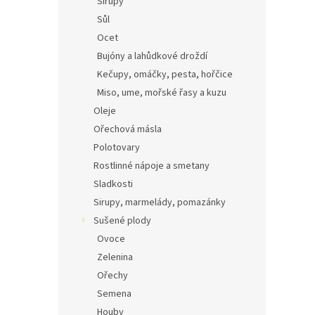
Sirupy
Sůl
Ocet
Bujóny a lahůdkové droždí
Kečupy, omáčky, pesta, hořčice
Miso, ume, mořské řasy a kuzu
Oleje
Ořechová másla
Polotovary
Rostlinné nápoje a smetany
Sladkosti
Sirupy, marmelády, pomazánky
Sušené plody
Ovoce
Zelenina
Ořechy
Semena
Houby