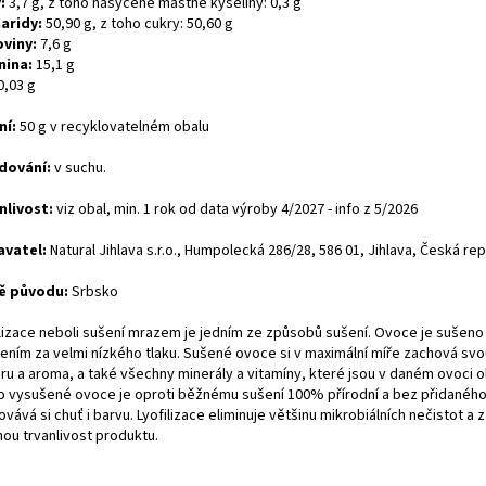
:
3,7 g, z toho nasycené mastné kyseliny: 0,3 g
aridy:
50,90 g, z toho cukry: 50,60 g
oviny:
7,6 g
nina:
15,1 g
0,03 g
ní:
50 g v recyklovatelném obalu
dování:
v suchu.
nlivost:
viz obal, min. 1 rok od data výroby 4/2027 - info z 5/2026
vatel:
Natural Jihlava s.r.o., Humpolecká 286/28, 586 01, Jihlava, Česká rep
ě původu:
Srbsko
ilizace neboli sušení mrazem je jedním ze způsobů sušení. Ovoce je sušen
ením za velmi nízkého tlaku. Sušené ovoce si v maximální míře zachová sv
uru a aroma, a také všechny minerály a vitamíny, které jsou v daném ovoci 
o vysušené ovoce je oproti běžnému sušení 100% přírodní a bez přidaného
vává si chuť i barvu. Lyofilizace eliminuje většinu mikrobiálních nečistot a z
hou trvanlivost produktu.