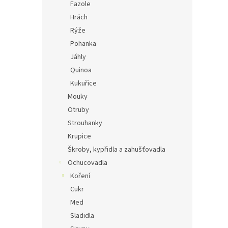
Fazole
Hrách
Rýže
Pohanka
Jáhly
Quinoa
Kukuřice
Mouky
Otruby
Strouhanky
Krupice
Škroby, kypřidla a zahušťovadla
Ochucovadla
Koření
Cukr
Med
Sladidla