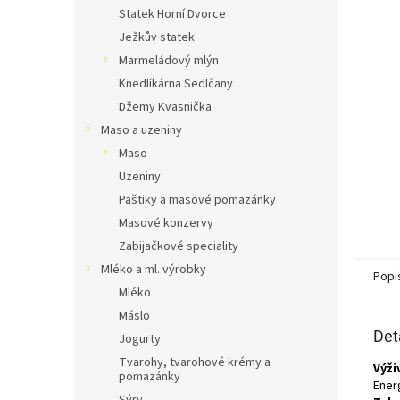
n
Statek Horní Dvorce
e
Ježkův statek
l
Marmeládový mlýn
Knedlíkárna Sedlčany
Džemy Kvasnička
Maso a uzeniny
Maso
Uzeniny
Paštiky a masové pomazánky
Masové konzervy
Zabijačkové speciality
Mléko a ml. výrobky
Popi
Mléko
Máslo
Det
Jogurty
Tvarohy, tvarohové krémy a
Výži
pomazánky
Energ