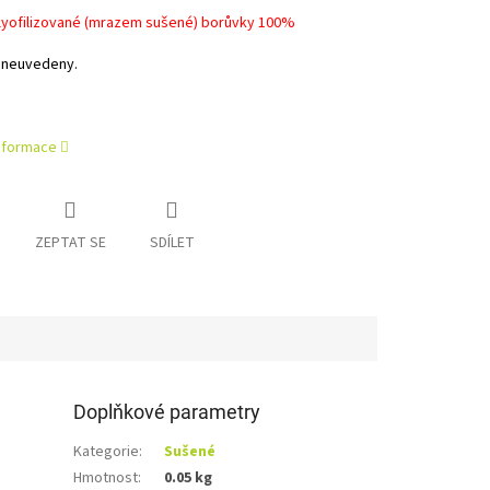
lyofilizované (mrazem sušené) borůvky 100%
 neuvedeny.
informace
ZEPTAT SE
SDÍLET
Doplňkové parametry
Kategorie
:
Sušené
Hmotnost
:
0.05 kg