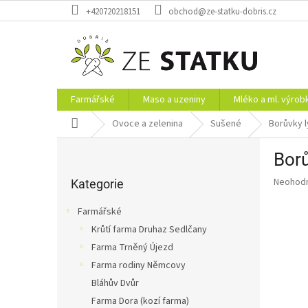
Přejít
+420720218151
obchod@ze-statku-dobris.cz
na
obsah
Farmářské
Maso a uzeniny
Mléko a ml. výrob
Domů
Ovoce a zelenina
Sušené
Borůvky l
P
Borů
o
Přeskočit
s
Průměr
Neohod
kategorie
Kategorie
t
hodnoce
r
produkt
Farmářské
a
je
Krůtí farma Druhaz Sedlčany
0,0
n
z
Farma Trněný Újezd
n
5
í
Farma rodiny Němcovy
hvězdič
p
Bláhův Dvůr
a
Farma Dora (kozí farma)