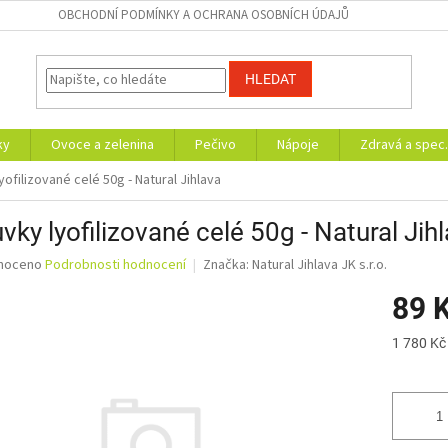
OBCHODNÍ PODMÍNKY A OCHRANA OSOBNÍCH ÚDAJŮ
HLEDAT
ky
Ovoce a zelenina
Pečivo
Nápoje
Zdravá a spec.
yofilizované celé 50g - Natural Jihlava
vky lyofilizované celé 50g - Natural Jih
né
noceno
Podrobnosti hodnocení
Značka:
Natural Jihlava JK s.r.o.
ní
89 
u
Měrná
1 780 Kč 
cena:
ek.