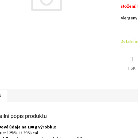
složení:
Alergeny
Detailní 
TISK
s
ailní popis produktu
vové údaje na 100 g výrobku:
ie: 1256kJ / 296 kcal