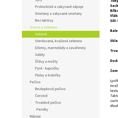
Sýry
Tuky
Sach
Probiotické a zakysané nápoje
Bílk
Smetany a zakysané smetany
Vlák
Bez laktózy
Sůl:
Ovoce a zelenina
Bale
Sušené
Skla
Sterilovaná, kvašená zelenina
Džemy, marmelády a zavařeniny
Trva
Saláty
Doda
Šťávy a mošty
Pyré - kapsičky
Zem
Pásky a trubičky
Lyof
Pečivo
mraž
Bezlepkové pečivo
text
Čerstvé
Takt
zacho
Trvanlivé pečivo
dlou
Perníky
Nápoje