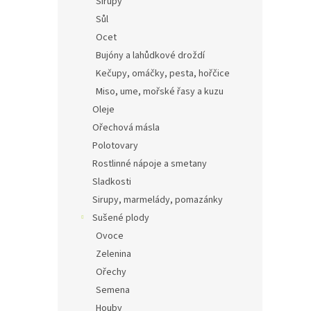
Sirupy
Sůl
Ocet
Bujóny a lahůdkové droždí
Kečupy, omáčky, pesta, hořčice
Miso, ume, mořské řasy a kuzu
Oleje
Ořechová másla
Polotovary
Rostlinné nápoje a smetany
Sladkosti
Sirupy, marmelády, pomazánky
Sušené plody
Ovoce
Zelenina
Ořechy
Semena
Houby