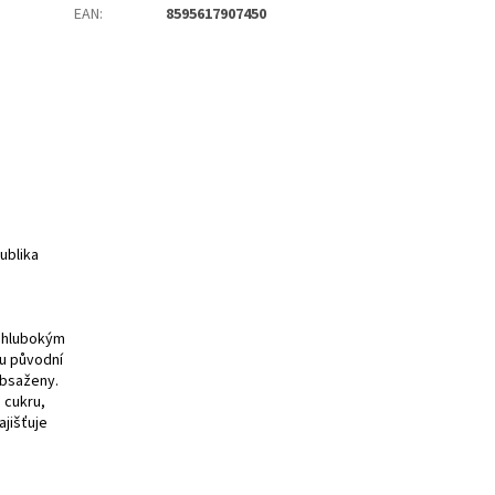
EAN
:
8595617907450
ublika
o hlubokým
ou původní
obsaženy.
 cukru,
ajišťuje