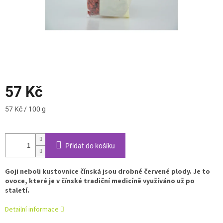
57 Kč
Měrná
57 Kč / 100 g
cena:
Přidat do košíku
Goji neboli kustovnice čínská jsou drobné červené plody. Je to
ovoce, které je v čínské tradiční medicíně využíváno už po
staletí.
Detailní informace