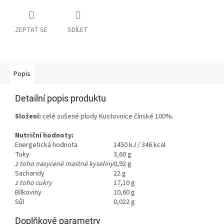
ZEPTAT SE
SDÍLET
Popis
Detailní popis produktu
Složení:
celé sušené plody Kustovnice čínské 100%.
Nutriční hodnoty:
Energetická hodnota
1450 kJ / 346 kcal
Tuky
3,60 g
z toho nasycené mastné kyseliny
0,92 g
Sacharidy
22 g
z toho cukry
17,10 g
Bílkoviny
10,60 g
Sůl
0,022 g
Doplňkové parametry