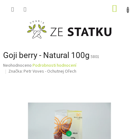
Přejít
NÁKUP
na
obsah
KOŠÍK
Goji berry - Natural 100g
5801
Průměrné
Neohodnoceno
Podrobnosti hodnocení
hodnocení
Značka:
Petr Voves - Ochutnej Ořech
produktu
je
0,0
z
5
hvězdiček.