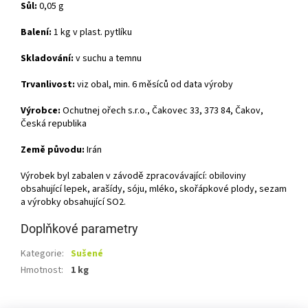
Sůl:
0,05 g
Balení:
1 kg v plast. pytlíku
Skladování:
v suchu a temnu
Trvanlivost:
viz obal, min. 6 měsíců od data výroby
Výrobce:
Ochutnej ořech s.r.o., Čakovec 33, 373 84, Čakov,
Česká republika
Země původu:
Irán
Výrobek byl zabalen v závodě zpracovávající: obiloviny
obsahující lepek, arašídy, sóju, mléko, skořápkové plody, sezam
a výrobky obsahující SO2.
Doplňkové parametry
Kategorie
:
Sušené
Hmotnost
:
1 kg