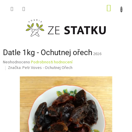
Přejít
NÁKUP
na
obsah
KOŠÍK
Datle 1kg - Ochutnej ořech
2616
Průměrné
Neohodnoceno
Podrobnosti hodnocení
hodnocení
Značka:
Petr Voves - Ochutnej Ořech
produktu
je
0,0
z
5
hvězdiček.