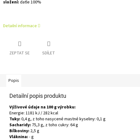
složení:
datle 100%
Detailní informace
ZEPTAT SE
SDÍLET
Popis
Detailní popis produktu
Výživové údaje na 100 g výrobku:
Energie: 1181 kJ / 282 kcal
Tuky:
0,4 g, z toho nasycené mastné kyseliny: 0,1 g
Sacharidy:
75,3 g, z toho cukry: 64 g
Bílkoviny:
2,5 g
Vláknina:
- g