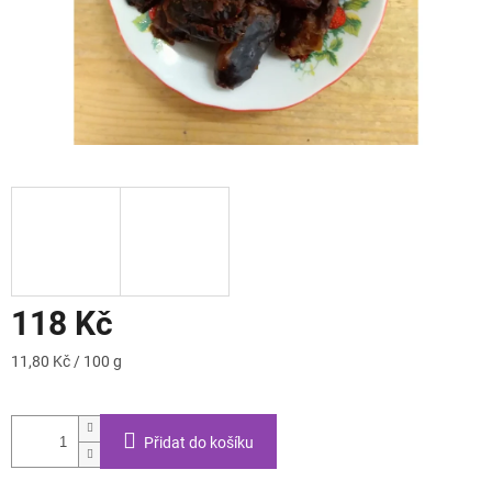
118 Kč
Měrná
11,80 Kč / 100 g
cena:
Přidat do košíku