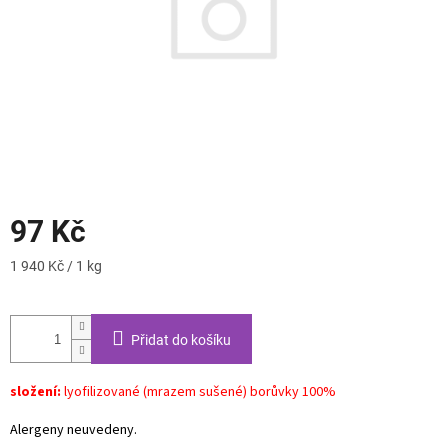
97 Kč
Měrná
1 940 Kč / 1 kg
cena:
Přidat do košíku
složení:
lyofilizované (mrazem sušené) borůvky 100%
Alergeny neuvedeny.