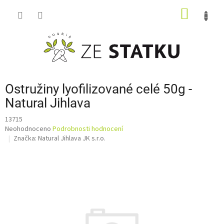
Přejít
NÁKUP
na
obsah
KOŠÍK
Ostružiny lyofilizované celé 50g -
Natural Jihlava
13715
Průměrné
Neohodnoceno
Podrobnosti hodnocení
hodnocení
Značka:
Natural Jihlava JK s.r.o.
produktu
je
0,0
z
5
hvězdiček.