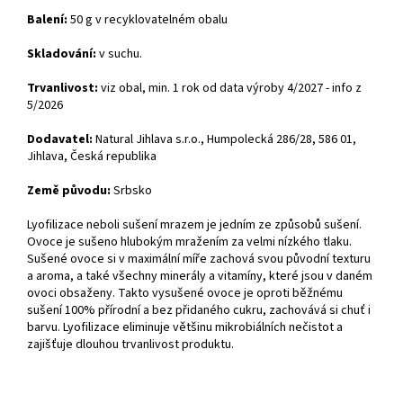
Balení:
50 g v recyklovatelném obalu
Skladování:
v suchu.
Trvanlivost:
viz obal, min. 1 rok od data výroby 4/2027 - info z
5/2026
Dodavatel:
Natural Jihlava s.r.o., Humpolecká 286/28, 586 01,
Jihlava, Česká republika
Země původu:
Srbsko
Lyofilizace neboli sušení mrazem je jedním ze způsobů sušení.
Ovoce je sušeno hlubokým mražením za velmi nízkého tlaku.
Sušené ovoce si v maximální míře zachová svou původní texturu
a aroma, a také všechny minerály a vitamíny, které jsou v daném
ovoci obsaženy. Takto vysušené ovoce je oproti běžnému
sušení 100% přírodní a bez přidaného cukru, zachovává si chuť i
barvu. Lyofilizace eliminuje většinu mikrobiálních nečistot a
zajišťuje dlouhou trvanlivost produktu.