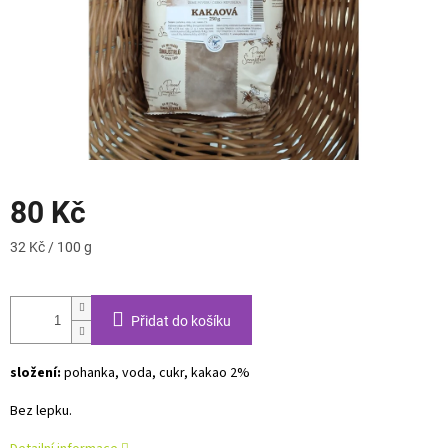
80 Kč
Měrná
32 Kč / 100 g
cena:
Přidat do košíku
složení:
pohanka, voda, cukr, kakao 2%
Bez lepku.