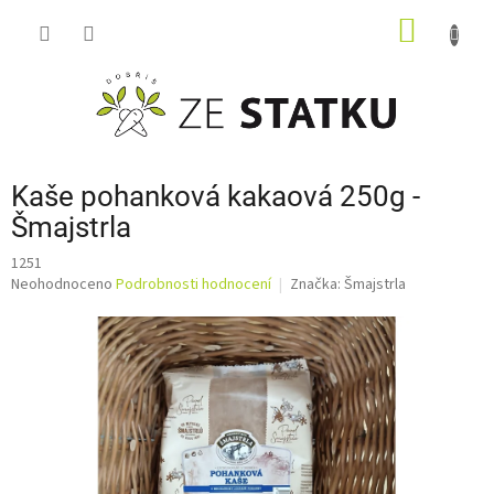
Přejít
NÁKUP
na
obsah
KOŠÍK
Kaše pohanková kakaová 250g -
Šmajstrla
1251
Průměrné
Neohodnoceno
Podrobnosti hodnocení
Značka:
Šmajstrla
hodnocení
produktu
je
0,0
z
5
hvězdiček.