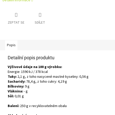
Detailní informace
ZEPTAT SE
SDÍLET
Popis
Detailní popis produktu
Výživové údaje na 100 g výrobku:
Energie: 1590 kJ / 378 kcal
Tuky:
2,1 g, z toho nasycené mastné kyseliny: 0,56 g
Sacharidy:
78,4 g, z toho cukry: 4,19 g
Bílkoviny:
9 g
Vláknina:
- g
Sůl:
0,01 g
Balení:
250 g v recyklovatelném obalu