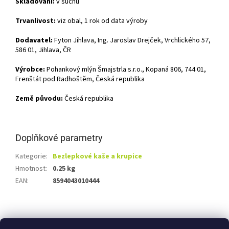
Skladování:
v suchu
Trvanlivost:
viz obal, 1 rok od data výroby
Dodavatel:
Fyton Jihlava, Ing. Jaroslav Drejček, Vrchlického 57,
586 01, Jihlava, ČR
Výrobce:
Pohankový mlýn Šmajstrla s.r.o., Kopaná 806, 744 01,
Frenštát pod Radhoštěm, Česká republika
Země původu:
Česká republika
Doplňkové parametry
Kategorie
:
Bezlepkové kaše a krupice
Hmotnost
:
0.25 kg
EAN
:
8594043010444
Z
á
Shoptet.cz
Ze statku Dobříš
Certifikát BIO