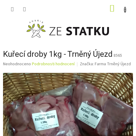
Přejít
NÁKUP
na
obsah
KOŠÍK
Kuřecí droby 1kg - Trněný Újezd
8565
Průměrné
Neohodnoceno
Podrobnosti hodnocení
Značka:
Farma Trněný Újezd
hodnocení
produktu
je
0,0
z
5
hvězdiček.