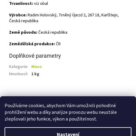
Trvanlivost:
viz obal
Výrobce:
Radim Holovský, Trněný Újezd 2, 267 18, Karlštejn,
Česká republika
Země původu:
Česká republika
Zemědělská produkce:
ČR
Doplňkové parametry
Kategorie
:
Maso
Hmotnost
:
1 kg
Z
á
Shoptet.cz
Ze statku Dobříš
Certifikát BIO
p
Používáme cookies, abychom Vám umožnili pohodlné
a
prohlížení webu a díky analýze provozu webu neustále
t
zlepšovali jeho funkce, výkon a použitelnost.
í
Vytvořil Shoptet
Nastavení