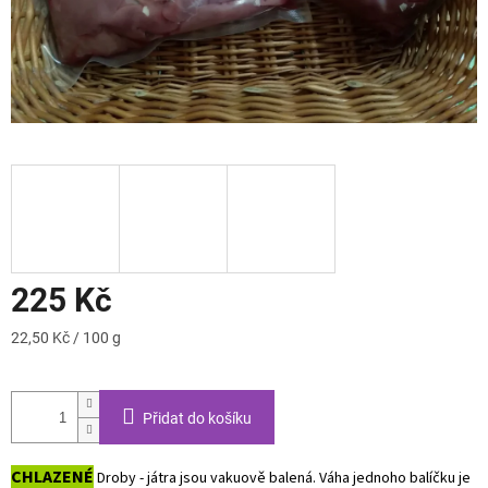
225 Kč
Měrná
22,50 Kč / 100 g
cena:
Přidat do košíku
CHLAZENÉ
Droby - játra jsou vakuově balená. Váha jednoho balíčku je