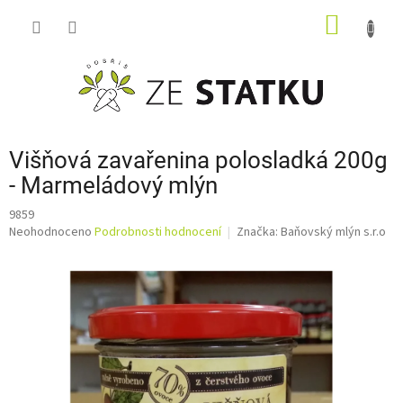
Přejít
NÁKUP
na
obsah
KOŠÍK
Višňová zavařenina polosladká 200g
- Marmeládový mlýn
9859
Průměrné
Neohodnoceno
Podrobnosti hodnocení
Značka:
Baňovský mlýn s.r.o
hodnocení
produktu
je
0,0
z
5
hvězdiček.