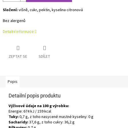
Složení:
višně, cukr, pektin, kyselina citronová
Bez alergenů
Detailní informace
ZEPTAT SE
SDÍLET
Popis
Detailní popis produktu
Výživové údaje na 100 g výrobku:
Energie: 674 kJ / 159 kcal
Tuky:
0,7 g, z toho nasycené mastné kyseliny: 0 g
Sacharidy:
37,6 g, z toho cukry: 36,2 g
Bílkoviny:
0,7 g