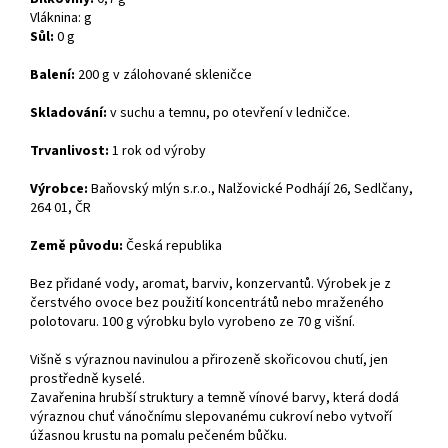
Vláknina: g
Sůl:
0 g
Balení:
200 g v zálohované skleničce
Skladování:
v suchu a temnu, po otevření v ledničce.
Trvanlivost:
1 rok od výroby
Výrobce:
Baňovský mlýn s.r.o., Nalžovické Podhájí 26, Sedlčany,
264 01, ČR
Země původu:
Česká republika
Bez přidané vody, aromat, barviv, konzervantů. Výrobek je z
čerstvého ovoce bez použití koncentrátů nebo mraženého
polotovaru. 100 g výrobku bylo vyrobeno ze 70 g višní.
Višně s výraznou navinulou a přirozeně skořicovou chutí, jen
prostředně kyselé.
Zavařenina hrubší struktury a temně vínové barvy, která dodá
výraznou chuť vánočnímu slepovanému cukroví nebo vytvoří
úžasnou krustu na pomalu pečeném bůčku.