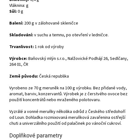
Vláknina: g
Sůl:
0 g
Balení:
200 g v zálohované skleničce
Skladování:
v suchu a temnu, po otevření v ledničce.
Trvanlivost:
1 rok od výroby
Výrobce:
Baňovský mlýn s.r.o., Nalžovické Podhájí 26, Sedlčany,
264 01, ČR
Země původu:
Česká republika
Vyrobeno ze 70 g meruněk na 100 g výrobku. Bez přidané vody,
aromat, barviv, konzervantů. Výrobek je z čerstvého ovoce bez
použití koncentrátů nebo mraženého polotovaru.
Vyzrálé a vonné meruňky několika odrůd z Českého středohoří
od Loun. Dohladka rozmixovaná meruňková zavařenina ostřejší
chuti a univerzálního použití od palačinek po vánoční cukroví.
Doplňkové parametry