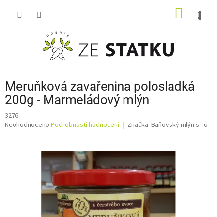
Přejít
NÁKUP
na
obsah
KOŠÍK
Meruňková zavařenina polosladká
200g - Marmeládový mlýn
3276
Průměrné
Neohodnoceno
Podrobnosti hodnocení
Značka:
Baňovský mlýn s.r.o
hodnocení
produktu
je
0,0
z
5
hvězdiček.