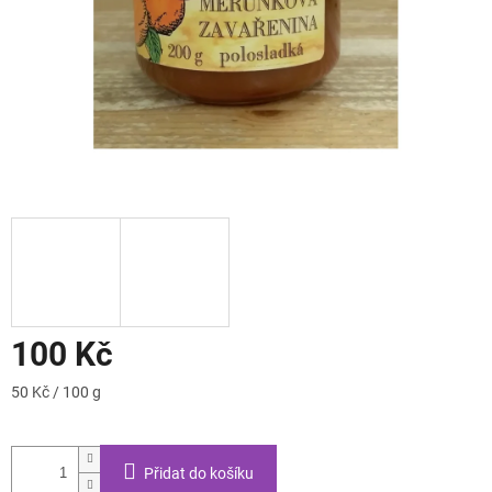
100 Kč
Měrná
50 Kč / 100 g
cena:
Přidat do košíku