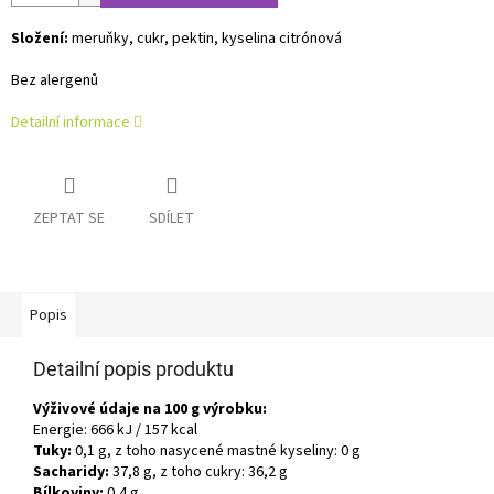
Složení:
meruňky, cukr, pektin, kyselina citrónová
Bez alergenů
Detailní informace
ZEPTAT SE
SDÍLET
Popis
Detailní popis produktu
Výživové údaje na 100 g výrobku:
Energie: 666 kJ / 157 kcal
Tuky:
0,1 g, z toho nasycené mastné kyseliny: 0 g
Sacharidy:
37,8 g, z toho cukry: 36,2 g
Bílkoviny:
0,4 g