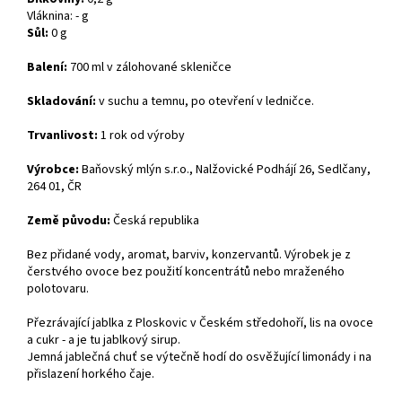
Vláknina: - g
Sůl:
0 g
Balení:
700 ml v zálohované skleničce
Skladování:
v suchu a temnu, po otevření v ledničce.
Trvanlivost:
1 rok od výroby
Výrobce:
Baňovský mlýn s.r.o., Nalžovické Podhájí 26, Sedlčany,
264 01, ČR
Země původu:
Česká republika
Bez přidané vody, aromat, barviv, konzervantů. Výrobek je z
čerstvého ovoce bez použití koncentrátů nebo mraženého
polotovaru.
Přezrávající jablka z Ploskovic v Českém středohoří, lis na ovoce
a cukr - a je tu jablkový sirup.
Jemná jablečná chuť se výtečně hodí do osvěžující limonády i na
přislazení horkého čaje.