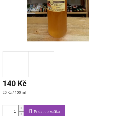
140 Kč
Měrná
20 Kč / 100 ml
cena:
Přidat do košíku