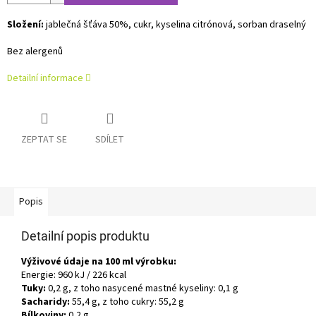
Složení:
jablečná šťáva 50%, cukr, kyselina citrónová, sorban draselný
Bez alergenů
Detailní informace
ZEPTAT SE
SDÍLET
Popis
Detailní popis produktu
Výživové údaje na 100 ml výrobku:
Energie: 960 kJ / 226 kcal
Tuky:
0,2 g, z toho nasycené mastné kyseliny: 0,1 g
Sacharidy:
55,4 g, z toho cukry: 55,2 g
Bílkoviny:
0,2 g