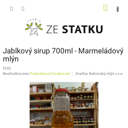
Přejít
NÁKUP
na
obsah
KOŠÍK
Jablkový sirup 700ml - Marmeládový
mlýn
5163
Průměrné
Neohodnoceno
Podrobnosti hodnocení
Značka:
Baňovský mlýn s.r.o
hodnocení
produktu
je
0,0
z
5
hvězdiček.