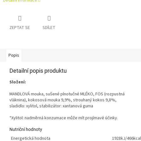
Detailní informace
ZEPTAT SE
SDÍLET
Popis
Detailní popis produktu
Složení:
MANDLOVÁ mouka, sušené plnotučné MLÉKO, FOS (rozpustná
vláknina), kokosová mouka 9,9%, strouhaný kokos 9,8%,
sladidlo: xylitol, stabilizátor: xantanová guma
*Xylitol: nadměrná konzumace může mít projímavé účinky.
Nutriční hodnoty
Energetická hodnota
1928kJ/466kcal