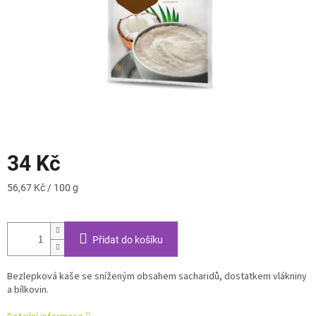
34 Kč
Měrná
56,67 Kč / 100 g
cena:
Přidat do košíku
Bezlepková kaše se sníženým obsahem sacharidů, dostatkem vlákniny
a bílkovin.