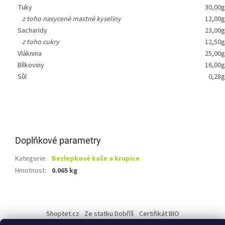
Tuky
30,00g
z toho nasycené mastné kyseliny
12,00g
Sacharidy
23,00g
z toho cukry
12,50g
Vláknina
25,00g
Bílkoviny
16,00g
Sůl
0,28g
Doplňkové parametry
Kategorie
:
Bezlepkové kaše a krupice
Hmotnost
:
0.065 kg
Z
á
Shoptet.cz
Ze statku Dobříš
Certifikát BIO
p