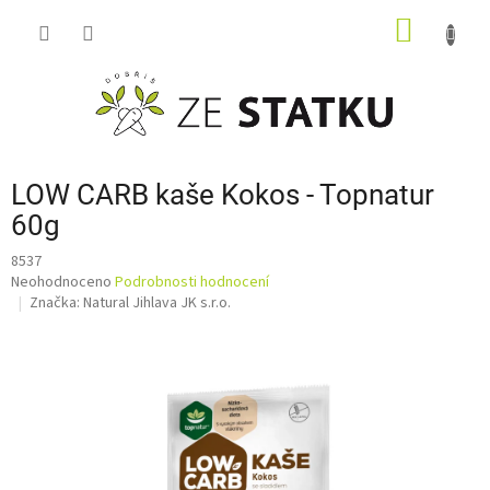
Přejít
NÁKUP
na
obsah
KOŠÍK
LOW CARB kaše Kokos - Topnatur
60g
8537
Průměrné
Neohodnoceno
Podrobnosti hodnocení
hodnocení
Značka:
Natural Jihlava JK s.r.o.
produktu
je
0,0
z
5
hvězdiček.